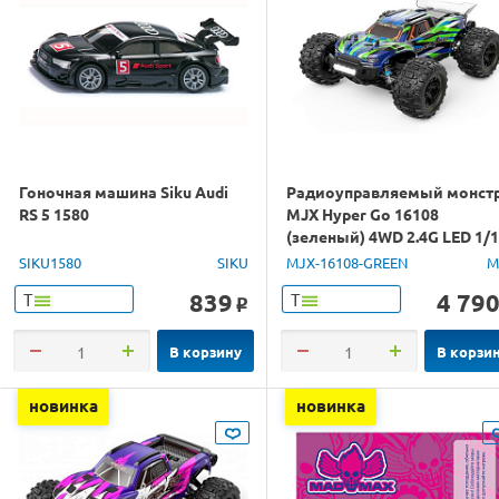
Гоночная машина Siku Audi
Радиоуправляемый монст
RS 5 1580
MJX Hyper Go 16108
(зеленый) 4WD 2.4G LED 1/
RTR
SIKU1580
SIKU
MJX-16108-GREEN
M
839
4 79
Т
Т
o
В корзину
В корзи
новинка
новинка