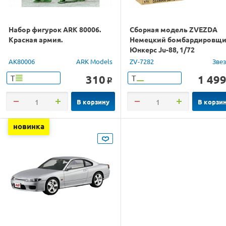
Набор фигурок ARK 80006.
Сборная модель ZVEZDA
Красная армия.
Немецкий бомбардировщ
Юнкерс Ju-88, 1/72
AK80006
ARK Models
ZV-7282
Зве
310
1 49
Т
Т
o
В корзину
В корзи
новинка