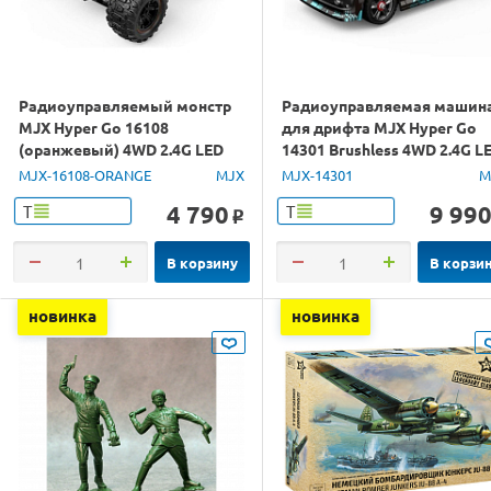
Радиоуправляемый монстр
Радиоуправляемая машин
MJX Hyper Go 16108
для дрифта MJX Hyper Go
(оранжевый) 4WD 2.4G LED
14301 Brushless 4WD 2.4G L
1/16 RTR
1/14 RTR
MJX-16108-ORANGE
MJX
MJX-14301
M
4 790
9 99
Т
Т
o
В корзину
В корзи
новинка
новинка