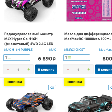
Радиоуправляемый монстр
Масло для дифференциал
MJX Hyper Go H16H
MadMaxRC 10000cst. 100ml.
(фиолетовый) 4WD 2.4G LED
GPS 1/16 RTR
MJX-H16H-PURPLE
MJX
MMRC10KCST
MadMax
6 890
80
Т
Т
o
В корзину
В корзи
новинка
новинка