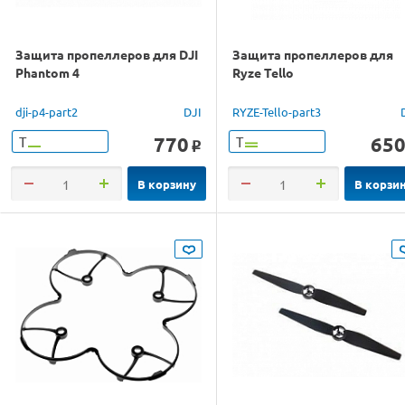
Защита пропеллеров для DJI
Защита пропеллеров для
Phantom 4
Ryze Tello
dji-p4-part2
DJI
RYZE-Tello-part3
770
65
Т
Т
o
В корзину
В корзи