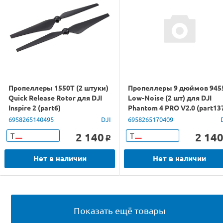
Пропеллеры 1550T (2 штуки)
Пропеллеры 9 дюймов 945
Quick Release Rotor для DJI
Low-Noise (2 шт) для DJI
Inspire 2 (part6)
Phantom 4 PRO V2.0 (part13
6958265140495
DJI
6958265170409
2 140
2 14
Т
Т
o
Нет в наличии
Нет в наличии
Показать ещё товары