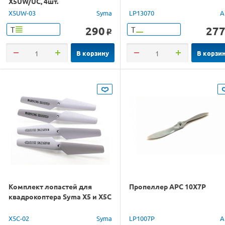
X5UW/UC, 4шт.
X5UW-03
Syma
LP13070
A
290
27
Т
Т
o
В корзину
В корзи
Комплект лопастей для
Пропеллер APC 10X7P
квадрокоптера Syma X5 и X5C
X5C-02
Syma
LP1007P
A