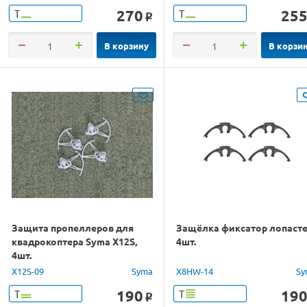
270
25
Т
Т
o
В корзину
В корзи
Защита пропеллеров для
Защёлка фиксатор лопасте
квадрокоптера Syma X12S,
4шт.
4шт.
X12S-09
Syma
X8HW-14
Sy
190
19
Т
Т
o