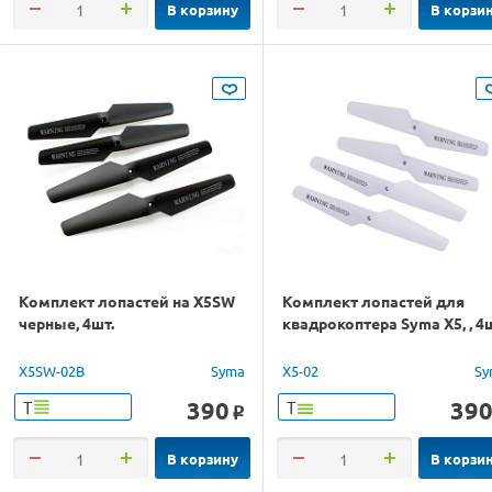
В корзину
В корзи
Комплект лопастей на X5SW
Комплект лопастей для
черные, 4шт.
квадрокоптера Syma X5, , 4ш
X5SW-02B
Syma
X5-02
Sy
390
39
Т
Т
o
В корзину
В корзи