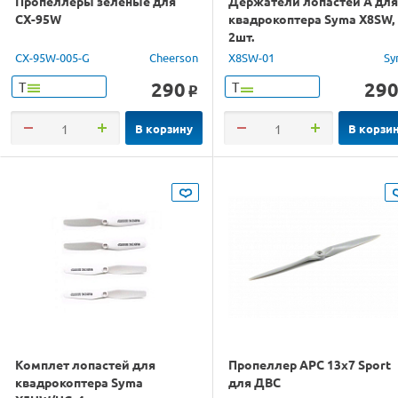
Пропеллеры зеленые для
Держатели лопастей A для
CX-95W
квадрокоптера Syma X8SW,
2шт.
CX-95W-005-G
Cheerson
X8SW-01
Sy
290
29
Т
Т
o
В корзину
В корзи
Комплет лопастей для
Пропеллер APC 13x7 Sport
квадрокоптера Syma
для ДВС