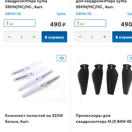
квадрокоптера Syma
для квадрокоптера Syma
X8HW/HC/HG , 4шт.
X8HW/HC/HG , 4шт.
X8HW-04
Syma
X8HW-05
Sy
490
49
Т
Т
o
В корзину
В корзи
Комплект лопастей на X5SW
Пропеллеры для
белые, 4шт.
квадрокоптера MJX B4W 4K