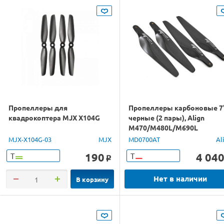
Пропеллеры для
Пропеллеры карбоновые 7
квадрокоптера MJX X104G
черные (2 пары), Align
M470/M480L/M690L
MJX-X104G-03
MJX
MD0700AT
Al
190
4 04
Т
Т
o
Нет в наличии
В корзину