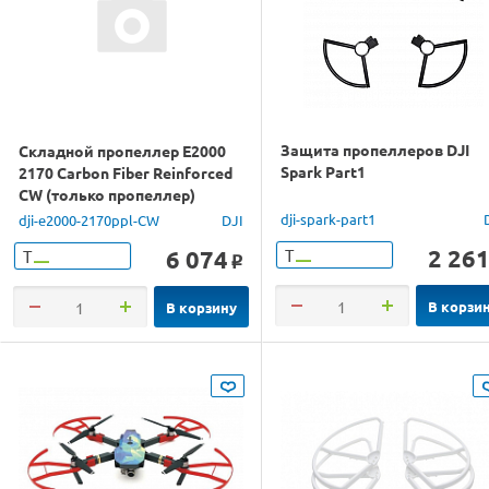
Защита пропеллеров DJI
Складной пропеллер E2000
Spark Part1
2170 Carbon Fiber Reinforced
CW (только пропеллер)
dji-spark-part1
dji-e2000-2170ppl-CW
DJI
2 26
6 074
Т
Т
o
В корзи
В корзину