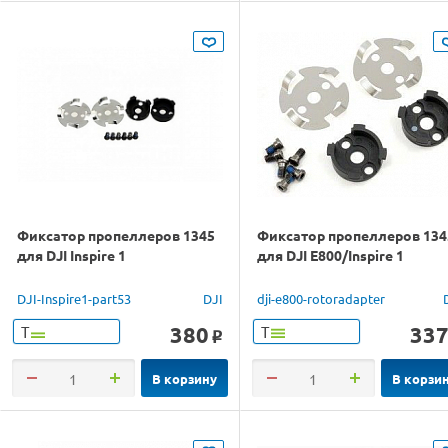
Фиксатор пропеллеров 1345
Фиксатор пропеллеров 134
для DJI Inspire 1
для DJI E800/Inspire 1
DJI-Inspire1-part53
DJI
dji-e800-rotoradapter
380
33
Т
Т
o
В корзину
В корзи