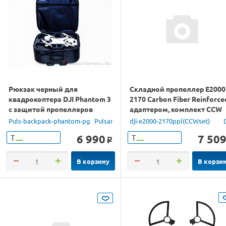
Рюкзак черный для
Складной пропеллер E2000
квадрокоптера DJI Phantom 3
2170 Carbon Fiber Reinforce
с защитой пропеллеров
адаптером, комплект CCW
Puls-backpack-phantom-pg
Pulsar
dji-e2000-2170ppl(CCWset)
6 990
7 50
Т
Т
o
В корзину
В корзи