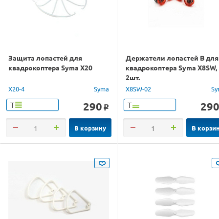
Защита лопастей для
Держатели лопастей B для
квадрокоптера Syma X20
квадрокоптера Syma X8SW,
2шт.
X20-4
Syma
X8SW-02
Sy
290
29
Т
Т
o
В корзину
В корзи