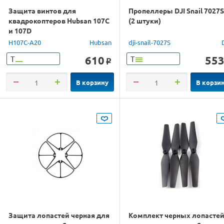
Защита винтов для
Пропеллеры DJI Snail 7027S
квадрокоптеров Hubsan 107C
(2 штуки)
и 107D
H107C-A20
Hubsan
dji-snail-7027S
610
55
Т
Т
o
В корзину
В корзи
Защита лопастей черная для
Комплект черных лопасте