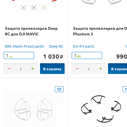
Защита пропеллеров Deep
Защита пропеллеров для D
RC для DJI MAVIC
Phantom 3
DRC-Mavic-PropGuards
Deep RC
DJI-P3-part2
1 030
99
Т
Т
o
В корзину
В корзи