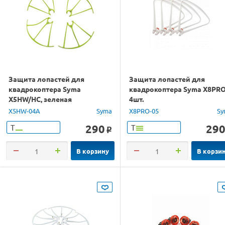
Защита лопастей для
Защита лопастей для
квадрокоптера Syma
квадрокоптера Syma X8PRO
X5HW/HC, зеленая
4шт.
X5HW-04A
Syma
X8PRO-05
Sy
290
29
Т
Т
o
В корзину
В корзи