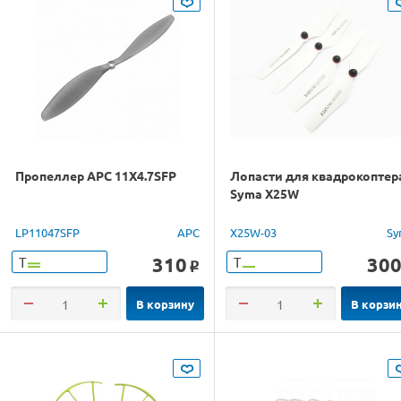
Пропеллер APC 11X4.7SFP
Лопасти для квадрокоптер
Syma X25W
LP11047SFP
APC
X25W-03
Sy
310
30
Т
Т
o
В корзину
В корзи