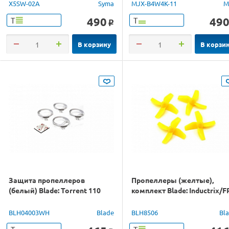
X5SW-02A
Syma
MJX-B4W4K-11
M
490
49
Т
Т
o
В корзину
В корзи
Защита пропеллеров
Пропеллеры (желтые),
(белый) Blade: Torrent 110
комплект Blade: Inductrix/F
BLH04003WH
Blade
BLH8506
Bl