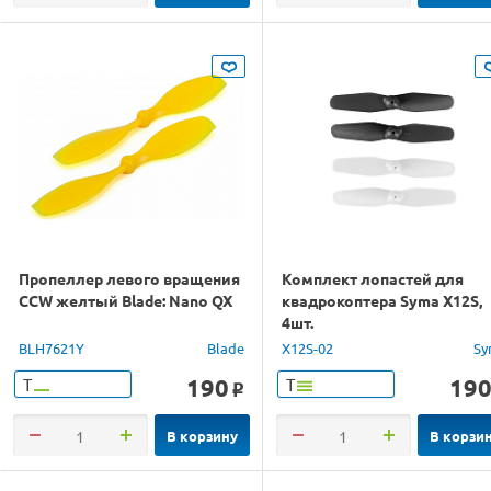
Пропеллер левого вращения
Комплект лопастей для
CCW желтый Blade: Nano QX
квадрокоптера Syma X12S,
4шт.
BLH7621Y
Blade
X12S-02
Sy
190
19
Т
Т
o
В корзину
В корзи