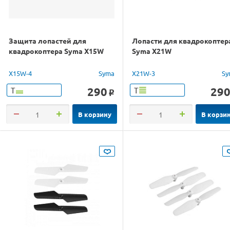
Защита лопастей для
Лопасти для квадрокоптер
квадрокоптера Syma X15W
Syma X21W
X15W-4
Syma
X21W-3
Sy
290
29
Т
Т
o
В корзину
В корзи