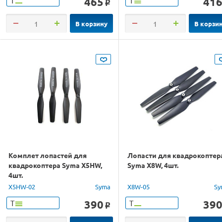
465
41
Т
Т
o
В корзину
В корзи
Комплет лопастей для
Лопасти для квадрокоптер
квадрокоптера Syma X5HW,
Syma X8W, 4шт.
4шт.
X5HW-02
Syma
X8W-05
Sy
390
39
Т
Т
o