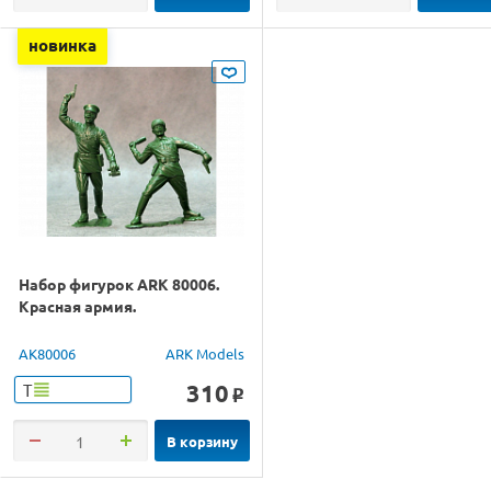
новинка
Набор фигурок ARK 80006.
Красная армия.
AK80006
ARK Models
310
Т
o
В корзину