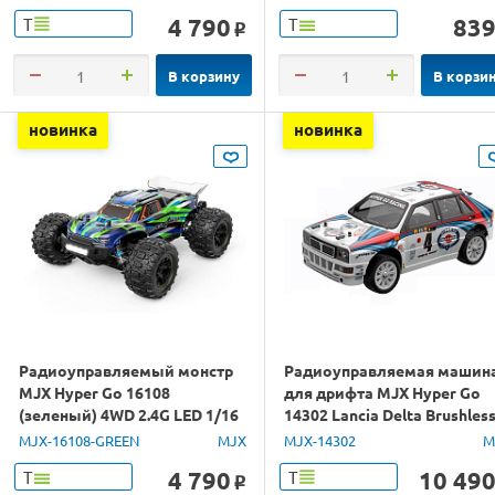
4 790
83
Т
Т
o
В корзину
В корзи
новинка
новинка
Радиоуправляемый монстр
Радиоуправляемая машин
MJX Hyper Go 16108
для дрифта MJX Hyper Go
(зеленый) 4WD 2.4G LED 1/16
14302 Lancia Delta Brushles
RTR
4WD 2.4G LED 1/14 RTR
MJX-16108-GREEN
MJX
MJX-14302
M
4 790
10 49
Т
Т
o