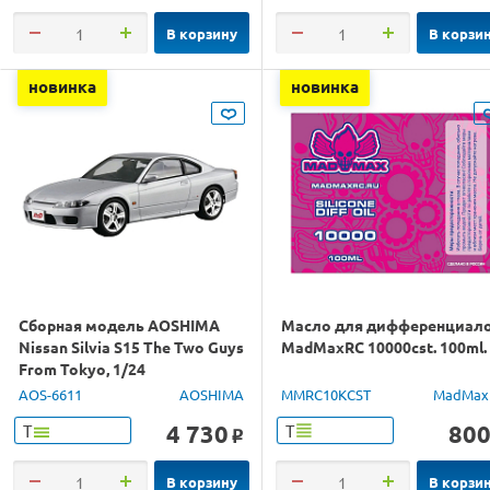
В корзину
В корзи
новинка
новинка
Сборная модель AOSHIMA
Масло для дифференциал
Nissan Silvia S15 The Two Guys
MadMaxRC 10000cst. 100ml.
From Tokyo, 1/24
AOS-6611
AOSHIMA
MMRC10KCST
MadMax
4 730
80
Т
Т
o
В корзину
В корзи