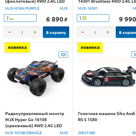
(фиолетовый) 4WD 2.4G LED
14301 Brushless 4WD 2.4G L
GPS 1/16 RTR
1/14 RTR
MJX-H16H-PURPLE
MJX
MJX-14301
M
6 890
9 99
Т
Т
o
В корзину
В корзи
новинка
новинка
Радиоуправляемый монстр
Гоночная машина Siku Audi
MJX Hyper Go 16108
RS 5 1580
(оранжевый) 4WD 2.4G LED
1/16 RTR
MJX-16108-ORANGE
MJX
SIKU1580
S