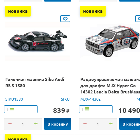
новинка
новинка
Гоночная машина Siku Audi
Радиоуправляемая машин
RS 5 1580
для дрифта MJX Hyper Go
14302 Lancia Delta Brushles
4WD 2.4G LED 1/14 RTR
SIKU1580
SIKU
MJX-14302
M
839
10 49
Т
Т
o
В корзину
В корзи
новинка