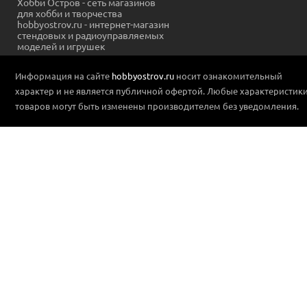
Хобби Остров - сеть магазинов
для хобби и творчества
hobbyostrov.ru - интернет-магазин
стендовых и радиоуправляемых
моделей и игрушек
Информация на сайте
hobbyostrov.ru
носит ознакомительный
характер и не является публичной офертой. Любые характеристик
товаров могут быть изменены производителем без уведомления.