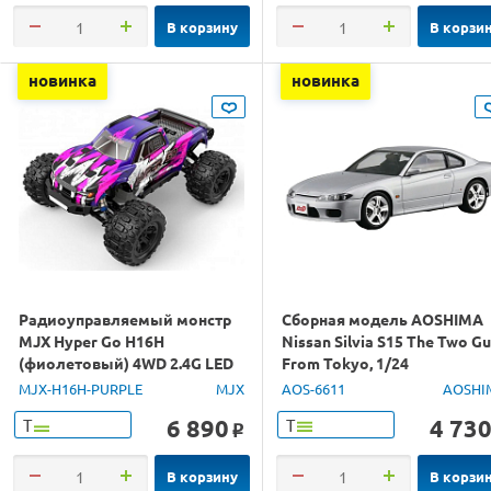
В корзину
В корзи
новинка
новинка
Радиоуправляемый монстр
Сборная модель AOSHIMA
MJX Hyper Go H16H
Nissan Silvia S15 The Two G
(фиолетовый) 4WD 2.4G LED
From Tokyo, 1/24
GPS 1/16 RTR
MJX-H16H-PURPLE
MJX
AOS-6611
AOSHI
6 890
4 73
Т
Т
o
В корзину
В корзи