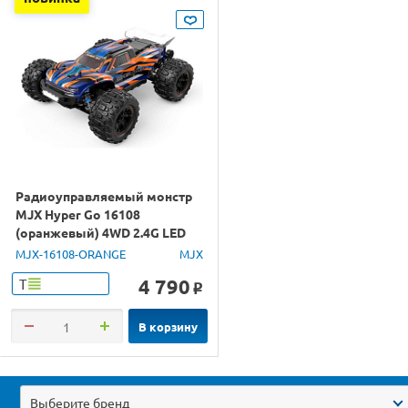
Радиоуправляемый монстр
MJX Hyper Go 16108
(оранжевый) 4WD 2.4G LED
1/16 RTR
MJX-16108-ORANGE
MJX
4 790
Т
o
В корзину
Выберите бренд