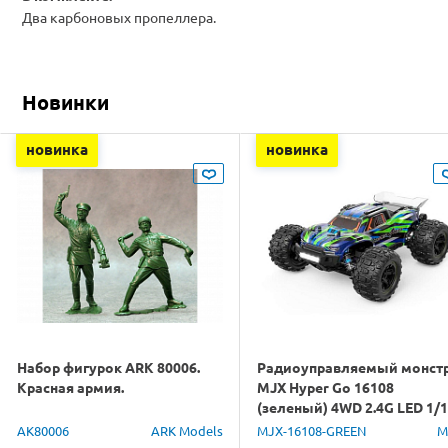
Два карбоновых пропеллера.
Новинки
новинка
новинка
Набор фигурок ARK 80006.
Радиоуправляемый монст
Красная армия.
MJX Hyper Go 16108
(зеленый) 4WD 2.4G LED 1/
RTR
AK80006
ARK Models
MJX-16108-GREEN
M