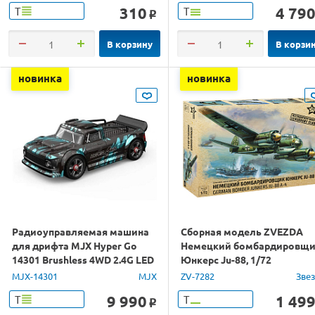
310
4 79
Т
Т
o
В корзину
В корзи
новинка
новинка
Радиоуправляемая машина
Сборная модель ZVEZDA
для дрифта MJX Hyper Go
Немецкий бомбардировщ
14301 Brushless 4WD 2.4G LED
Юнкерс Ju-88, 1/72
1/14 RTR
MJX-14301
MJX
ZV-7282
Зве
9 990
1 49
Т
Т
o