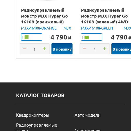
Радиоуправляемый
Радиоуправляемый
монстр MJX Hyper Go
монстр MJX Hyper Go
16108 (оранжевый)
16108 (зеленый) 4WD
4WD 2.4G LED 1/16
2.4G LED 1/16 RTR
MJX-16108-ORANGE
MJX
MJX-16108-GREEN
MJ
RTR
4 790
4 790
Т
Т
o
В корзину
В корзин
КАТАЛОГ ТОВАРОВ
Квадрокоптеры
Автомодели
Радиоуправляемые
танки
Судомодели