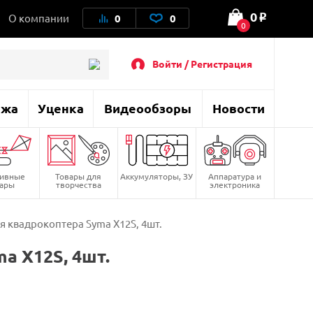
0
О компании
0
0
o
0
Войти / Регистрация
ажа
Уценка
Видеообзоры
Новости
тивные
Товары для
Аккумуляторы, ЗУ
Аппаратура и
вары
творчества
электроника
 квадрокоптера Syma X12S, 4шт.
a X12S, 4шт.