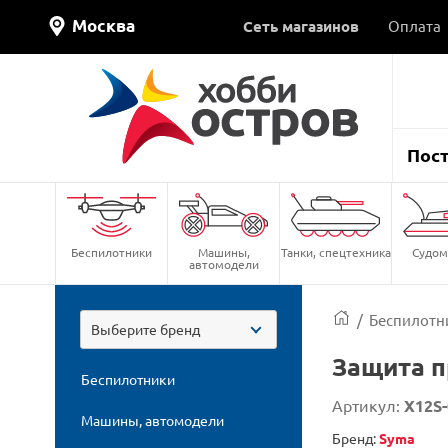
Москва
Сеть магазинов
Оплата
Пос
Беспилотники
Машины,
Танки, спецтехника
Судом
автомодели
/
Беспилотн
Выберите бренд
Защита п
Беспилотники
Артикул:
X12S-
Машины, автомодели
Бренд:
Syma