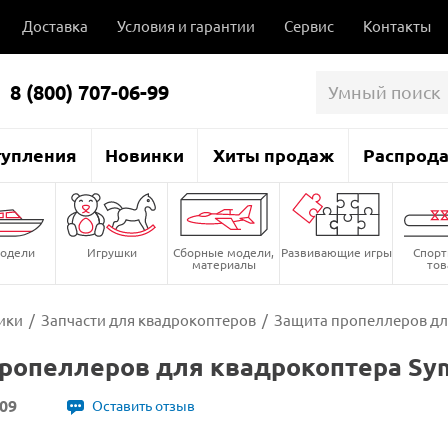
Доставка
Условия и гарантии
Сервис
Контакты
8 (800) 707-06-99
тупления
Новинки
Хиты продаж
Распрод
одели
Игрушки
Сборные модели,
Развивающие игры
Спор
материалы
то
ики
/
Запчасти для квадрокоптеров
/
Защита пропеллеров для
ропеллеров для квадрокоптера Sym
09
Оставить отзыв