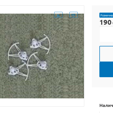
Рознична
190
Налич