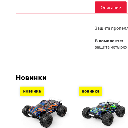
Описание
Защита пропелл
В комплекте:
защита четырех
Новинки
новинка
новинка