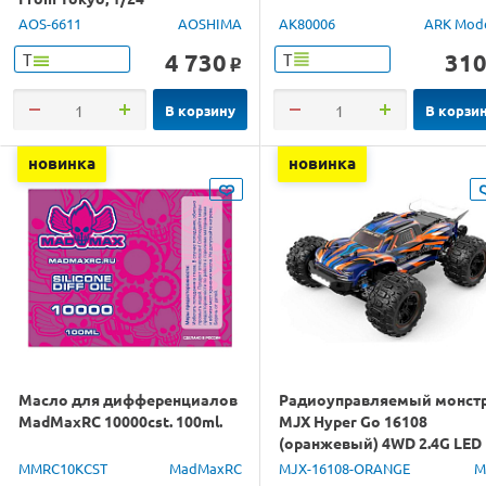
AOS-6611
AOSHIMA
AK80006
ARK Mod
4 730
31
Т
Т
o
В корзину
В корзи
новинка
новинка
Масло для дифференциалов
Радиоуправляемый монст
MadMaxRC 10000cst. 100ml.
MJX Hyper Go 16108
(оранжевый) 4WD 2.4G LED
1/16 RTR
MMRC10KCST
MadMaxRC
MJX-16108-ORANGE
M