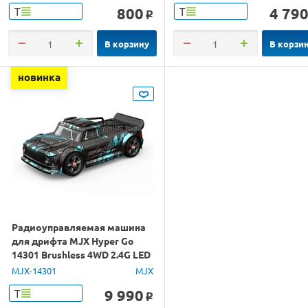
800
4 79
Т
Т
o
В корзину
В корзи
новинка
Радиоуправляемая машина
для дрифта MJX Hyper Go
14301 Brushless 4WD 2.4G LED
1/14 RTR
MJX-14301
MJX
9 990
Т
o