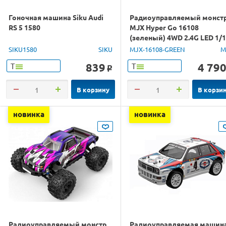
Гоночная машина Siku Audi
Радиоуправляемый монст
RS 5 1580
MJX Hyper Go 16108
(зеленый) 4WD 2.4G LED 1/
RTR
SIKU1580
SIKU
MJX-16108-GREEN
M
839
4 79
Т
Т
o
В корзину
В корзи
новинка
новинка
Радиоуправляемый монстр
Радиоуправляемая машин