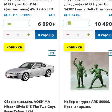
MJX Hyper Go H16H
для дрифта MJX Hyper Go
(фиолетовый) 4WD 2.4G LED
14302 Lancia Delta Brushles
GPS 1/16 RTR
4WD 2.4G LED 1/14 RTR
MJX-H16H-PURPLE
MJX
MJX-14302
M
6 890
10 49
Т
Т
o
В корзину
В корзи
новинка
новинка
Сборная модель AOSHIMA
Набор фигурок ARK 80006.
Nissan Silvia S15 The Two Guys
Красная армия.
From Tokyo, 1/24