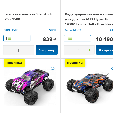
Гоночная машина Siku Audi
Радиоуправляемая машин
RS 5 1580
для дрифта MJX Hyper Go
14302 Lancia Delta Brushles
4WD 2.4G LED 1/14 RTR
SIKU1580
SIKU
MJX-14302
M
839
10 49
Т
Т
o
В корзину
В корзи
новинка
новинка