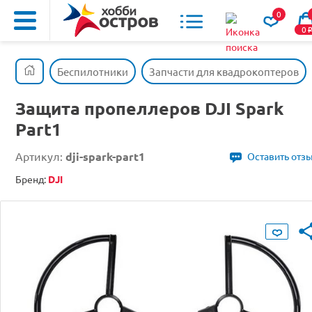
0
0
Беспилотники
Запчасти для квадрокоптеров
Защита пропеллеров DJI Spark
Part1
Артикул:
dji-spark-part1
Оставить отз
Бренд:
DJI