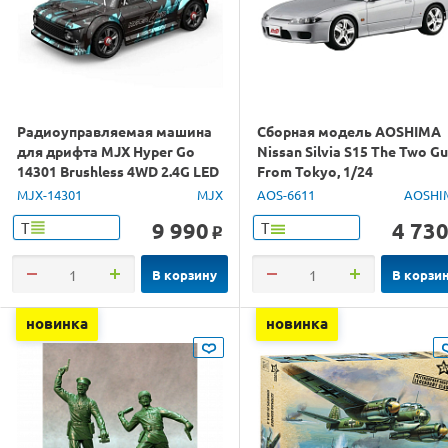
Радиоуправляемая машина
Сборная модель AOSHIMA
для дрифта MJX Hyper Go
Nissan Silvia S15 The Two G
14301 Brushless 4WD 2.4G LED
From Tokyo, 1/24
1/14 RTR
MJX-14301
MJX
AOS-6611
AOSHI
9 990
4 73
Т
Т
o
В корзину
В корзи
новинка
новинка