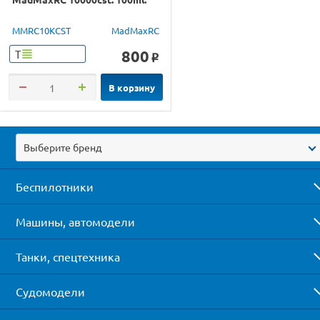
MMRC10KCST
MadMaxRC
800
Т
o
В корзину
Выберите бренд
Беспилотники
Машины, автомодели
Танки, спецтехника
Судомодели