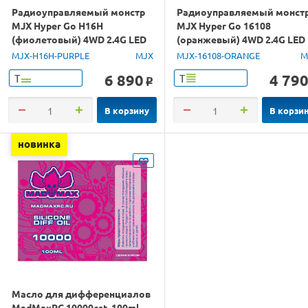
Радиоуправляемый монстр
Радиоуправляемый монст
MJX Hyper Go H16H
MJX Hyper Go 16108
(фиолетовый) 4WD 2.4G LED
(оранжевый) 4WD 2.4G LED
GPS 1/16 RTR
1/16 RTR
MJX-H16H-PURPLE
MJX
MJX-16108-ORANGE
M
6 890
4 79
Т
Т
o
В корзину
В корзи
новинка
Масло для дифференциалов
MadMaxRC 10000cst. 100ml.