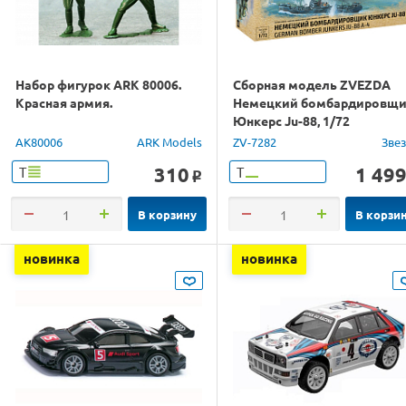
Набор фигурок ARK 80006.
Сборная модель ZVEZDA
Красная армия.
Немецкий бомбардировщ
Юнкерс Ju-88, 1/72
AK80006
ARK Models
ZV-7282
Зве
310
1 49
Т
Т
o
В корзину
В корзи
новинка
новинка