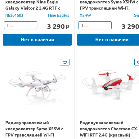
квадрокоптер Nine Eagle
квадрокоптер Syma X5HW с
Galaxy Visitor 2 2.4G RTF с
FPV трансляцией Wi-Fi,
камерой (белый)
барометр 2.4G RTF
NE201603
Nine Eagles
X5HW
Sy
3 290
3 29
Т
Т
o
Нет в наличии
Нет в наличии
Радиоуправляемый
Радиоуправляемый
квадрокоптер Syma X5SW с
квадрокоптер Cheerson CX-
FPV трансляцией Wi-Fi
WiFi RTF 2.4G (красный)