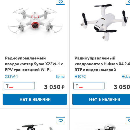
Радиоуправляемый
Радиоуправляемый
квадрокоптер Syma X22W-1 с
квадрокоптер Hubsan X4 2.
FPV трансляцией Wi-Fi,
RTF с видеокамерой
камера 0,3 Мп, 2.4G RTF
X22W-1
Syma
H107C
Hub
3 050
3 05
Т
Т
o
Нет в наличии
Нет в наличии