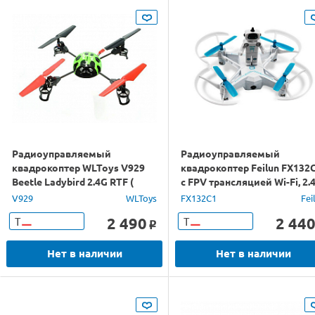
Радиоуправляемый
Радиоуправляемый
квадрокоптер WLToys V929
квадрокоптер Feilun FX132
Beetle Ladybird 2.4G RTF (
с FPV трансляцией Wi-Fi, 2.
V929 )
RTF
V929
WLToys
FX132C1
Fei
2 490
2 44
Т
Т
o
Нет в наличии
Нет в наличии