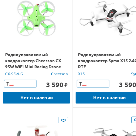
Радиоуправляемый
Радиоуправляемый
квадрокоптер Cheerson CX-
квадрокоптер Syma X15 2.4
95W WiFi Mini Racing Drone
RTF
RTF 2.4G (зеленый)
CX-95W-G
Cheerson
X15
Sy
3 590
3 59
Т
Т
o
Нет в наличии
Нет в наличии