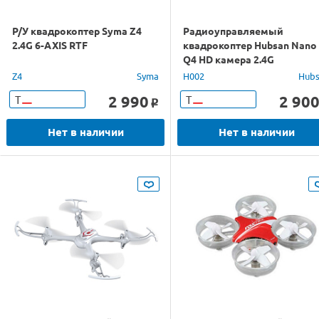
Р/У квадрокоптер Syma Z4
Радиоуправляемый
2.4G 6-AXIS RTF
квадрокоптер Hubsan Nano
Q4 HD камера 2.4G
Z4
Syma
H002
Hub
2 990
2 90
Т
Т
o
Нет в наличии
Нет в наличии