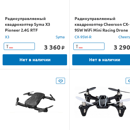
Радиоуправляемый
Радиоуправляемый
квадрокоптер Syma X3
квадрокоптер Cheerson CX-
Pioneer 2.4G RTF
95W WiFi Mini Racing Drone
RTF 2.4G (красный)
X3
Syma
CX-95W-R
Cheer
3 360
3 29
Т
Т
o
Нет в наличии
Нет в наличии