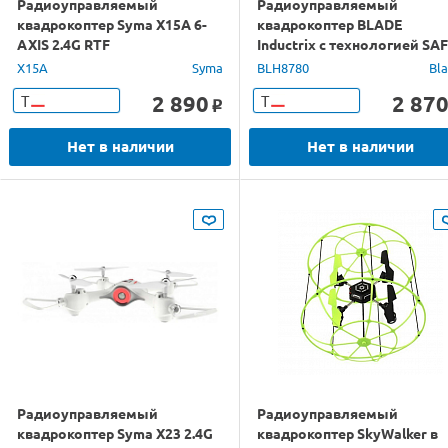
Радиоуправляемый
Радиоуправляемый
квадрокоптер Syma X15A 6-
квадрокоптер BLADE
AXIS 2.4G RTF
Inductrix с технологией SAF
электро, BNF
X15A
Syma
BLH8780
Bl
2 890
2 87
Т
Т
o
Нет в наличии
Нет в наличии
Радиоуправляемый
Радиоуправляемый
квадрокоптер Syma X23 2.4G
квадрокоптер SkyWalker в