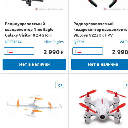
Радиоуправляемый
Радиоуправляемый
квадрокоптер Nine Eagle
квадрокоптер квадрокопте
Galaxy Visitor 8 2.4G RTF
WLtoys V222K с FPV
(серо-зеленый)
трансляцией Wi-Fi 2.4GHz
NE201914
Nine Eagles
Q222K
WLT
2 990
2 99
Т
Т
o
Нет в наличии
Нет в наличии