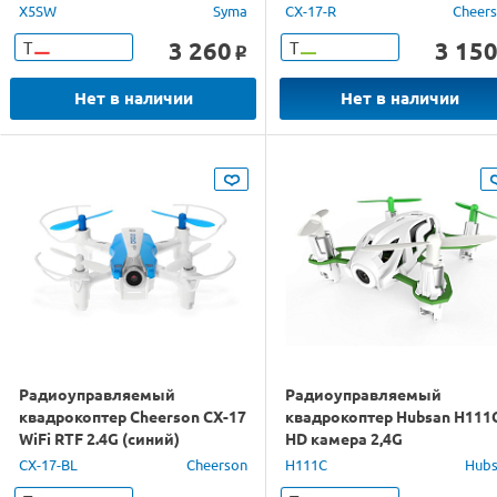
HeadFree 2.4G RTF
X5SW
Syma
CX-17-R
Cheer
3 260
3 15
Т
Т
o
Нет в наличии
Нет в наличии
Радиоуправляемый
Радиоуправляемый
квадрокоптер Cheerson CX-17
квадрокоптер Hubsan H111
WiFi RTF 2.4G (синий)
HD камера 2,4G
CX-17-BL
Cheerson
H111C
Hub