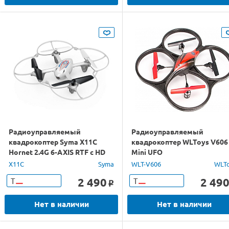
Радиоуправляемый
Радиоуправляемый
квадрокоптер Syma X11C
квадрокоптер WLToys V606
Hornet 2.4G 6-AXIS RTF с HD
Mini UFO
видео
X11C
Syma
WLT-V606
WLT
2 490
2 49
Т
Т
o
Нет в наличии
Нет в наличии