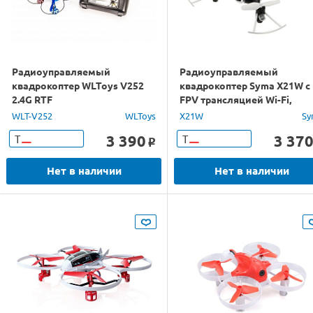
Радиоуправляемый
Радиоуправляемый
квадрокоптер WLToys V252
квадрокоптер Syma X21W с
2.4G RTF
FPV трансляцией Wi-Fi,
камера 0,3 Мп, 2.4G RTF
WLT-V252
WLToys
X21W
Sy
3 390
3 37
Т
Т
o
Нет в наличии
Нет в наличии