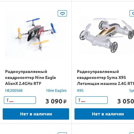
Радиоуправляемый
Радиоуправляемый
квадрокоптер Nine Eagle
квадрокоптер Syma X9S
AlienX 2.4GHz RTF
Летающая машина 2.4G RT
NE200568
Nine Eagles
X9S
Sy
3 090
3 05
Т
Т
o
Нет в наличии
Нет в наличии