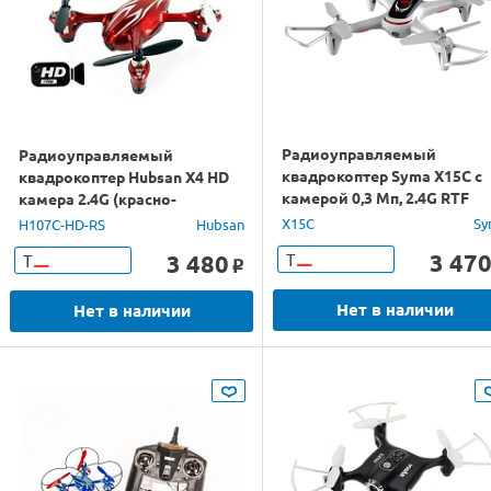
Радиоуправляемый
Радиоуправляемый
квадрокоптер Syma X15C с
квадрокоптер Hubsan X4 HD
камерой 0,3 Мп, 2.4G RTF
камера 2.4G (красно-
серебристый)
X15C
Sy
H107C-HD-RS
Hubsan
3 47
3 480
Т
Т
o
Нет в наличии
Нет в наличии