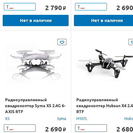
2 790
2 69
Т
Т
o
Нет в наличии
Нет в наличии
Радиоуправляемый
Радиоуправляемый
квадрокоптер Syma X5 2.4G 6-
квадрокоптер Hubsan X4 2.
AXIS RTF
RTF
X5
Syma
H107L
Hub
2 690
2 68
Т
Т
o