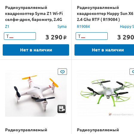
Радиоуправляемый
Радиоуправляемый
квадрокоптер Syma Z1 Wi-Fi
квадрокоптер Happy Sun X6
селфи-дрон, барометр, 2.4G
2.4 Ghz RTF ( R19084 )
Z1
Syma
R19084
Happy 
3 290
3 29
Т
Т
o
Нет в наличии
Нет в наличии
Радиоуправляемый
Радиоуправляемый