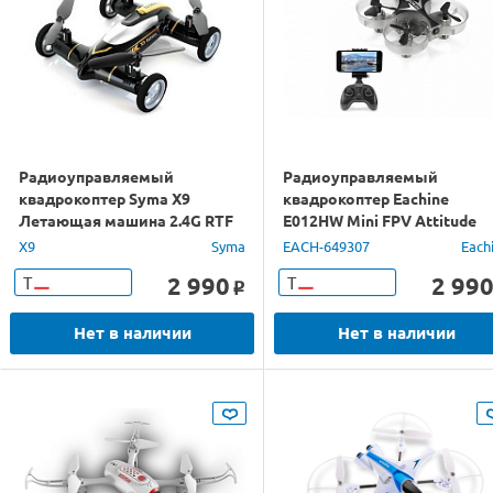
Радиоуправляемый
Радиоуправляемый
квадрокоптер Syma X9
квадрокоптер Eachine
Летающая машина 2.4G RTF
E012HW Mini FPV Attitude
Mode с видеокамерой (Wi-F
X9
Syma
EACH-649307
Each
RTF
2 990
2 99
Т
Т
o
Нет в наличии
Нет в наличии