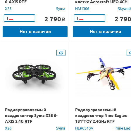
6-AXIS RTF
клетке Aerocraft UFO 4CH
2.4G
X23
Syma
HM1306
Skywal
2 790
2 79
Т
Т
o
Нет в наличии
Нет в наличии
Радиоуправляемый
Радиоуправляемый
квадрокоптер Syma X26 6-
квадрокоптер Nine Eagles
AXIS 2.4G RTF
181°TOY 2.4GHz RTF
X26
Syma
NERC510A
Nine Eag