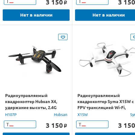
3 150
3 15
Т
Т
o
Нет в наличии
Нет в наличии
Радиоуправляемый
Радиоуправляемый
квадрокоптер Hubsan X4,
квадрокоптер Syma X15W с
удержание высоты, 2.4G
FPV трансляцией Wi-Fi,
камера 0,3 Мп, 2.4G RTF
H107P
Hubsan
X15W
Sy
3 150
3 15
Т
Т
o