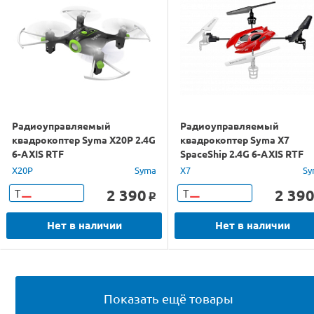
Радиоуправляемый
Радиоуправляемый
квадрокоптер Syma X20P 2.4G
квадрокоптер Syma X7
6-AXIS RTF
SpaceShip 2.4G 6-AXIS RTF
X20P
Syma
X7
Sy
2 390
2 39
Т
Т
o
Нет в наличии
Нет в наличии
Показать ещё товары