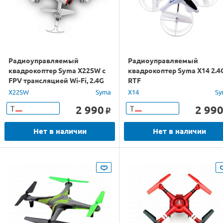
Радиоуправляемый
Радиоуправляемый
квадрокоптер Syma X22SW с
квадрокоптер Syma X14 2.4
FPV трансляцией Wi-Fi, 2.4G
RTF
6-AXIS RTF
X22SW
Syma
X14
Sy
2 990
2 99
Т
Т
o
Нет в наличии
Нет в наличии