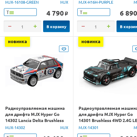
RTR
GPS 1/16 RTR
MJX-16108-GREEN
MJX
MJX-H16H-PURPLE
M
4 790
6 89
Т
Т
o
В корзину
В корзи
новинка
новинка
Радиоуправляемая машина
Радиоуправляемая машин
для дрифта MJX Hyper Go
для дрифта MJX Hyper Go
14302 Lancia Delta Brushless
14301 Brushless 4WD 2.4G L
4WD 2.4G LED 1/14 RTR
1/14 RTR
MJX-14302
MJX
MJX-14301
M