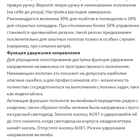
правую ручку. Верните левую ручку в минимальное положение
(на себя до упора). Настройка расходов завершена.
Рекомендуется величина 30% для полётов в помещении и 38%
для открытых площадок. При отклонении более 50% управлени
становится чрезвычайно резким, такой режим предназначен
исключительно для опытных пилотов только в особых случаях
(например, при сильном ветре).
Функция удержания направления
Для упрощения пилотирования доступна функция удержания
направления независимо от пространственного положения.
Начинающим пилотам это поможет не допускать наиболее
опасные ошибки, а для профессионалов это – возможность
полностью сосредоточиться на выполнении сложных задач, таки
как видеосъёмка.
Активация функции: положите включённый передатчик рядом с
моделью, таким образом чтобы антенна была направлена строго
на красный светодиод. Зажмите кнопку AUX1 и удерживайте её
до того момента, когда светодиод на корпусе квадрокоптера
начнёт мигать. Отпустите кнопку AUX1. Режим удержания
направления включён.