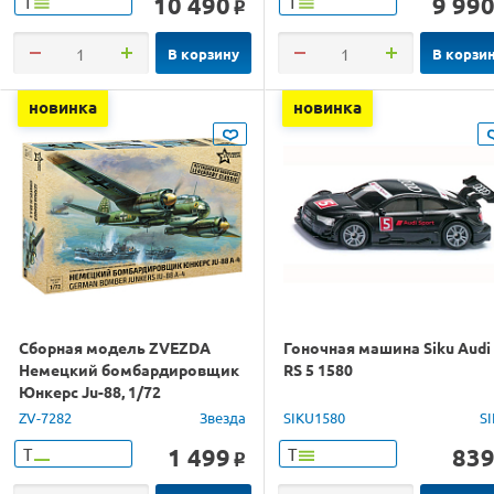
10 490
9 99
Т
Т
o
В корзину
В корзи
новинка
новинка
Сборная модель ZVEZDA
Гоночная машина Siku Audi
Немецкий бомбардировщик
RS 5 1580
Юнкерс Ju-88, 1/72
ZV-7282
Звезда
SIKU1580
S
1 499
83
Т
Т
o