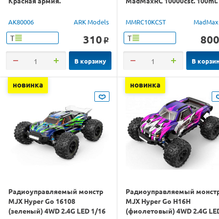
Красная армия.
MadMaxRC 10000cst. 100ml.
AK80006
ARK Models
MMRC10KCST
MadMax
310
80
Т
Т
o
В корзину
В корзи
новинка
новинка
Радиоуправляемый монстр
Радиоуправляемый монст
MJX Hyper Go 16108
MJX Hyper Go H16H
(зеленый) 4WD 2.4G LED 1/16
(фиолетовый) 4WD 2.4G LE