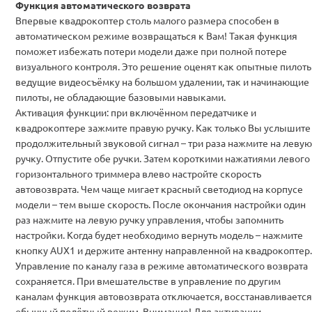
Функция автоматического возврата
Впервые квадрокоптер столь малого размера способен в
автоматическом режиме возвращаться к Вам! Такая функция
поможет избежать потери модели даже при полной потере
визуального контроля. Это решение оценят как опытные пилоты
ведущие видеосъёмку на большом удалении, так и начинающие
пилоты, не обладающие базовыми навыками.
Активация функции: при включённом передатчике и
квадрокоптере зажмите правую ручку. Как только Вы услышите
продолжительный звуковой сигнал – три раза нажмите на левую
ручку. Отпустите обе ручки. Затем короткими нажатиями левого
горизонтального триммера влево настройте скорость
автовозврата. Чем чаще мигает красный светодиод на корпусе
модели – тем выше скорость. После окончания настройки один
раз нажмите на левую ручку управления, чтобы запомнить
настройки. Когда будет необходимо вернуть модель – нажмите
кнопку AUX1 и держите антенну направленной на квадрокоптер.
Управление по каналу газа в режиме автоматического возврата
сохраняется. При вмешательстве в управление по другим
каналам функция автовозврата отключается, восстанавливается
обычный полётный режим.
Внимание!
Для активации