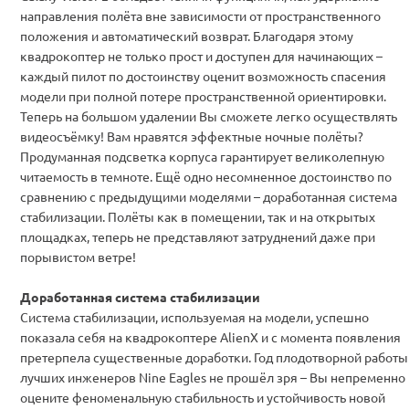
направления полёта вне зависимости от пространственного
положения и автоматический возврат. Благодаря этому
квадрокоптер не только прост и доступен для начинающих –
каждый пилот по достоинству оценит возможность спасения
модели при полной потере пространственной ориентировки.
Теперь на большом удалении Вы сможете легко осуществлять
видеосъёмку! Вам нравятся эффектные ночные полёты?
Продуманная подсветка корпуса гарантирует великолепную
читаемость в темноте. Ещё одно несомненное достоинство по
сравнению с предыдущими моделями – доработанная система
стабилизации. Полёты как в помещении, так и на открытых
площадках, теперь не представляют затруднений даже при
порывистом ветре!
Доработанная система стабилизации
Система стабилизации, используемая на модели, успешно
показала себя на квадрокоптере AlienX и с момента появления
претерпела существенные доработки. Год плодотворной работы
лучших инженеров Nine Eagles не прошёл зря – Вы непременно
оцените феноменальную стабильность и устойчивость новой