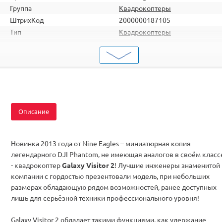
Группа
Квадрокоптеры
ШтрихКод
2000000187105
Тип
Квадрокоптеры
Вид
Для начинающих
Серия
с камерой
Комплектация
RTF
Описание
Новинка 2013 года от Nine Eagles – миниатюрная копия
легендарного DJI Phantom, не имеющая аналогов в своём класс
- квадрокоптер
Galaxy Visitor 2
! Лучшие инженеры знаменитой
компании с гордостью презентовали модель, при небольших
размерах обладающую рядом возможностей, ранее доступных
лишь для серьёзной техники профессионального уровня!
Galaxy Visitor 2 обладает такими функциями, как удержание