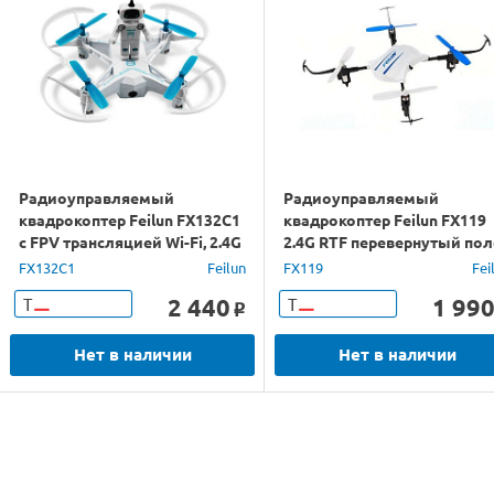
Радиоуправляемый
Радиоуправляемый
квадрокоптер Feilun FX132C1
квадрокоптер Feilun FX119
с FPV трансляцией Wi-Fi, 2.4G
2.4G RTF перевернутый пол
RTF
FX132C1
Feilun
FX119
Fei
2 440
1 99
Т
Т
o
Нет в наличии
Нет в наличии