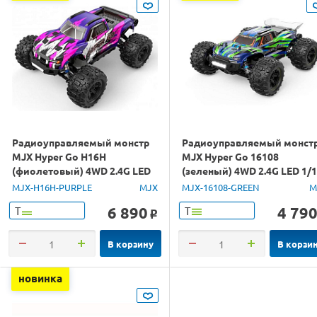
Радиоуправляемый монстр
Радиоуправляемый монст
MJX Hyper Go H16H
MJX Hyper Go 16108
(фиолетовый) 4WD 2.4G LED
(зеленый) 4WD 2.4G LED 1/
GPS 1/16 RTR
RTR
MJX-H16H-PURPLE
MJX
MJX-16108-GREEN
M
6 890
4 79
Т
Т
o
В корзину
В корзи
новинка