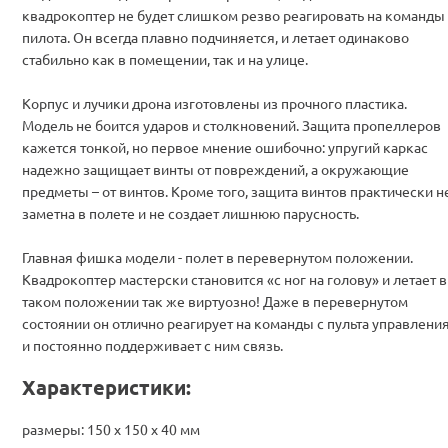
квадрокоптер не будет слишком резво реагировать на команды
пилота. Он всегда плавно подчиняется, и летает одинаково
стабильно как в помещении, так и на улице.
Корпус и лучики дрона изготовлены из прочного пластика.
Модель не боится ударов и столкновений. Защита пропеллеров
кажется тонкой, но первое мнение ошибочно: упругий каркас
надежно защищает винты от повреждений, а окружающие
предметы – от винтов. Кроме того, защита винтов практически н
заметна в полете и не создает лишнюю парусность.
Главная фишка модели - полет в перевернутом положении.
Квадрокоптер мастерски становится «с ног на голову» и летает в
таком положении так же виртуозно! Даже в перевернутом
состоянии он отлично реагирует на команды с пульта управлени
и постоянно поддерживает с ним связь.
Характеристики:
размеры: 150 х 150 x 40 мм