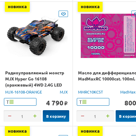
новинка
новинка
Радиоуправляемый монстр
Масло для дифференциал
MJX Hyper Go 16108
MadMaxRC 10000cst. 100ml.
(оранжевый) 4WD 2.4G LED
1/16 RTR
MJX-16108-ORANGE
MJX
MMRC10KCST
MadMax
4 790
80
Т
Т
o
В корзину
В корзи
новинка
новинка