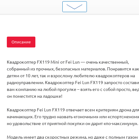
ШтрихКод
2000000048390
Тип
Квадрокоптеры
Вид
Для начинающих
Комплектация
RTF
Описание
Квадрокоптер FX119 Mini от Fei Lun — очень качеcтвенный,
собранный из прочных, безопасных материалов. Понравится ка
детям от 10 лет, так и взрослому любителю квадрокоптеров на
радиоуправлении. Квадрокоптер Fei Lun FX119 запросто состави
вам компанию на любой прогулке – взять его с собой просто, ве
он поместится на ладошке!
Квадрокоптер Fei Lun FX119 отвечает всем критериям дрона дл
начинающих. Его трудно назвать «гоночным» или «спортсменом»
но удовольствие от приятной покупки он дарит «по-максимуму».
Модель имеет два скоростных режима, но даже с полным газом