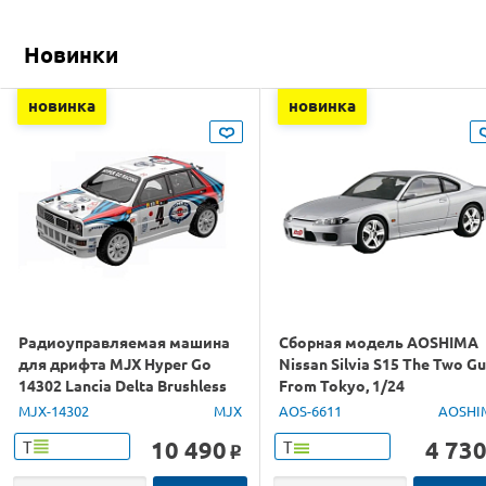
Новинки
новинка
новинка
Радиоуправляемая машина
Сборная модель AOSHIMA
для дрифта MJX Hyper Go
Nissan Silvia S15 The Two G
14302 Lancia Delta Brushless
From Tokyo, 1/24
4WD 2.4G LED 1/14 RTR
MJX-14302
MJX
AOS-6611
AOSHI
10 490
4 73
Т
Т
o