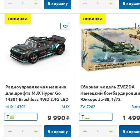
В корзину
В корзи
новинка
новинка
Радиоуправляемая машина
Сборная модель ZVEZDA
для дрифта MJX Hyper Go
Немецкий бомбардировщ
14301 Brushless 4WD 2.4G LED
Юнкерс Ju-88, 1/72
1/14 RTR
MJX-14301
MJX
ZV-7282
Зве
9 990
1 49
Т
Т
o
В корзину
В корзи