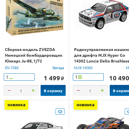
Сборная модель ZVEZDA
Радиоуправляемая машин
Немецкий бомбардировщик
для дрифта MJX Hyper Go
Юнкерс Ju-88, 1/72
14302 Lancia Delta Brushles
4WD 2.4G LED 1/14 RTR
ZV-7282
Звезда
MJX-14302
M
1 499
10 49
Т
Т
o
В корзину
В корзи
новинка
новинка