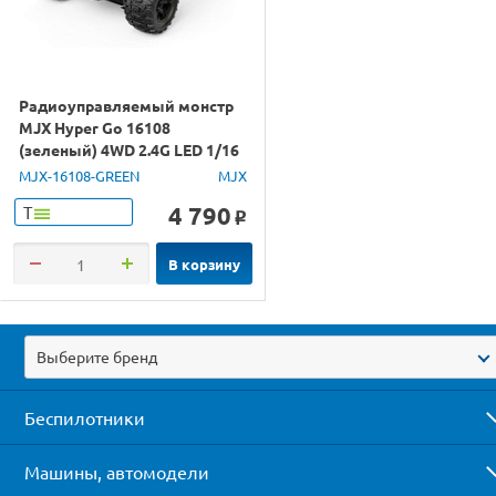
Радиоуправляемый монстр
MJX Hyper Go 16108
(зеленый) 4WD 2.4G LED 1/16
RTR
MJX-16108-GREEN
MJX
4 790
Т
o
В корзину
Выберите бренд
Беспилотники
Машины, автомодели