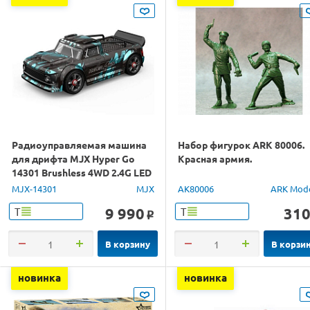
Радиоуправляемая машина
Набор фигурок ARK 80006.
для дрифта MJX Hyper Go
Красная армия.
14301 Brushless 4WD 2.4G LED
1/14 RTR
MJX-14301
MJX
AK80006
ARK Mod
9 990
31
Т
Т
o
В корзину
В корзи
новинка
новинка