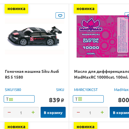
новинка
новинка
Гоночная машина Siku Audi
Масло для дифференциал
RS 5 1580
MadMaxRC 10000cst. 100ml.
SIKU1580
SIKU
MMRC10KCST
MadMax
839
80
Т
Т
o
В корзину
В корзи
новинка
новинка