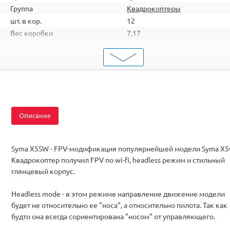
Группа
Квадрокоптеры
шт. в кор.
12
Вес коробки
7,17
Объем коробки
0,094
ШтрихКод
2000000002989
Тип
Квадрокоптеры
Вид
Для начинающих
Серия
с FPV
Комплектация
RTF
Описание
Syma X5SW - FPV-модификация популярнейшей модели Syma X5
Квадрокоптер получил FPV по wi-fi, headless режим и стильный
глянцевый корпус.
Headless mode - в этом режиме направление движение модели
будет не относительно ее "носа", а относительно пилота. Так как
будто она всегда сориентирована "носом" от управляющего.