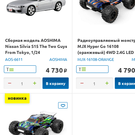
Сборная модель AOSHIMA
Радиоуправляемый монст
Nissan Silvia S15 The Two Guys
MJX Hyper Go 16108
From Tokyo, 1/24
(оранжевый) 4WD 2.4G LED
1/16 RTR
AOS-6611
AOSHIMA
MJX-16108-ORANGE
M
4 730
4 79
Т
Т
o
В корзину
В корзи
новинка