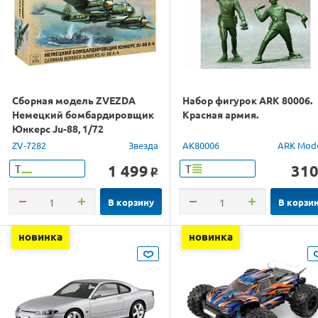
Сборная модель ZVEZDA
Набор фигурок ARK 80006.
Немецкий бомбардировщик
Красная армия.
Юнкерс Ju-88, 1/72
ZV-7282
Звезда
AK80006
ARK Mod
1 499
31
Т
Т
o
В корзину
В корзи
новинка
новинка