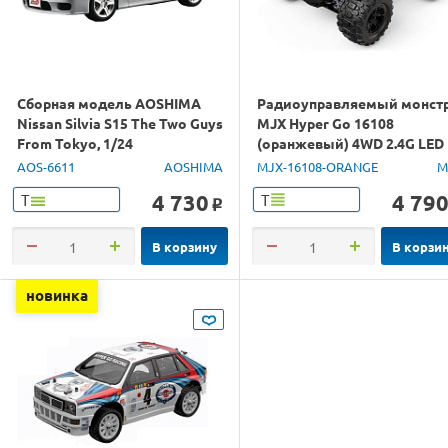
Сборная модель AOSHIMA
Радиоуправляемый монст
Nissan Silvia S15 The Two Guys
MJX Hyper Go 16108
From Tokyo, 1/24
(оранжевый) 4WD 2.4G LED
1/16 RTR
AOS-6611
AOSHIMA
MJX-16108-ORANGE
M
4 730
4 79
Т
Т
o
В корзину
В корзи
новинка