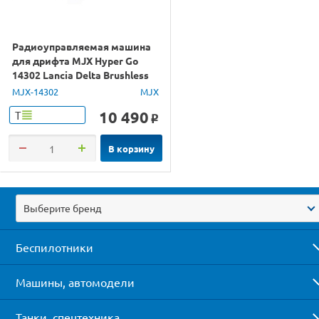
Радиоуправляемая машина
для дрифта MJX Hyper Go
14302 Lancia Delta Brushless
4WD 2.4G LED 1/14 RTR
MJX-14302
MJX
10 490
Т
o
В корзину
Выберите бренд
Беспилотники
Машины, автомодели
Танки, спецтехника