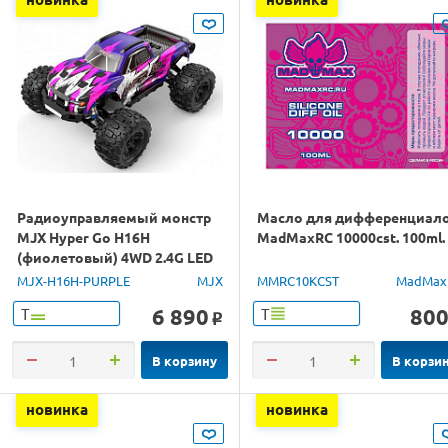
Радиоуправляемый монстр
Масло для дифференциал
MJX Hyper Go H16H
MadMaxRC 10000cst. 100ml.
(фиолетовый) 4WD 2.4G LED
GPS 1/16 RTR
MJX-H16H-PURPLE
MJX
MMRC10KCST
MadMax
6 890
80
Т
Т
o
В корзину
В корзи
новинка
новинка