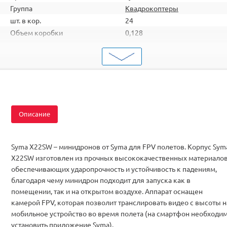
Группа
Квадрокоптеры
шт. в кор.
24
Объем коробки
0,128
ШтрихКод
2000000055497
Тип
Квадрокоптеры
Вид
Для начинающих
Серия
с FPV
Комплектация
RTF
Описание
Syma X22SW – минидронов от Syma для FPV полетов. Корпус Sym
X22SW изготовлен из прочных высококачественных материалов
обеспечивающих ударопрочность и устойчивость к падениям,
благодаря чему минидрон подходит для запуска как в
помещении, так и на открытом воздухе. Аппарат оснащен
камерой FPV, которая позволит транслировать видео с высоты н
мобильное устройство во время полета (на смартфон необходи
установить приложение Syma).