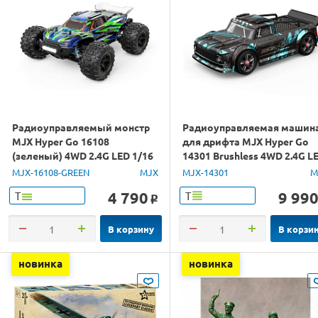
Радиоуправляемый монстр
Радиоуправляемая машин
MJX Hyper Go 16108
для дрифта MJX Hyper Go
(зеленый) 4WD 2.4G LED 1/16
14301 Brushless 4WD 2.4G L
RTR
1/14 RTR
MJX-16108-GREEN
MJX
MJX-14301
M
4 790
9 99
Т
Т
o
В корзину
В корзи
новинка
новинка