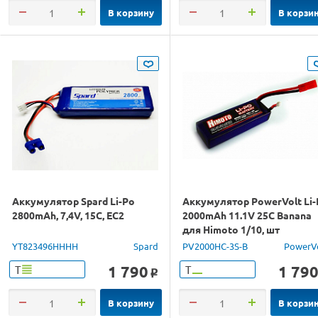
В корзину
В корзи
Аккумулятор Spard Li-Po
Аккумулятор PowerVolt Li-
2800mAh, 7,4V, 15C, EC2
2000mAh 11.1V 25C Banana
для Himoto 1/10, шт
YT823496HHHH
Spard
PV2000HC-3S-B
PowerV
1 790
1 79
Т
Т
o
В корзину
В корзи