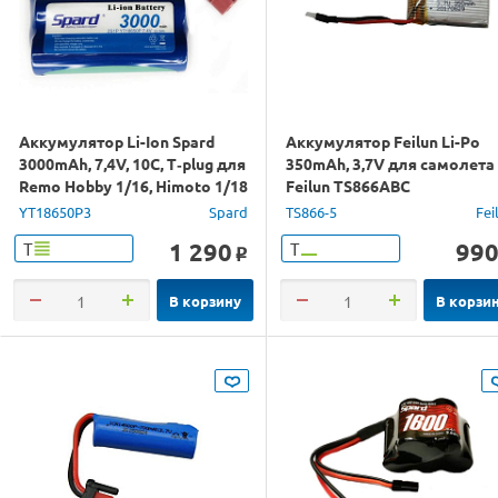
Аккумулятор Li-Ion Spard
Аккумулятор Feilun Li-Po
3000mAh, 7,4V, 10C, T‐plug для
350mAh, 3,7V для самолета
Remo Hobby 1/16, Himoto 1/18
Feilun TS866ABC
YT18650P3
Spard
TS866-5
Fei
1 290
99
Т
Т
o
В корзину
В корзи