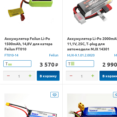
Аккумулятор Feilun Li-Po
Аккумулятор Li-Po 2000mA
1500mAh, 14,8V для катера
11,1V, 25C, T‐plug для
Feilun FT010
автомодели MJX 14301
FT010-14
Feilun
MJX-9.1.01.2.0020
M
3 570
2 99
Т
Т
o
В корзину
В корзи