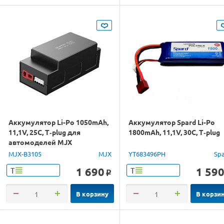
Аккумулятор Li-Po 1050mAh,
Аккумулятор Spard Li-Po
11,1V, 25C, T‐plug для
1800mAh, 11,1V, 30C, T‐plug
автомоделей MJX
16108/16207
MJX-B3105
MJX
YT683496PH
Sp
1 690
1 59
Т
Т
o
В корзину
В корзи