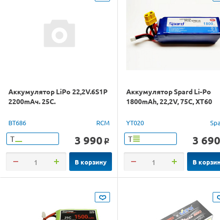
Аккумулятор LiPo 22,2V.6S1P
Аккумулятор Spard Li-Po
2200mAч. 25C.
1800mAh, 22,2V, 75C, XT60
BT686
RCM
YT020
Sp
3 990
3 69
Т
Т
o
В корзину
В корзи