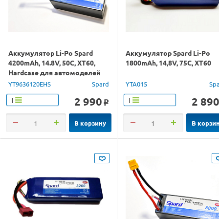
Аккумулятор Li-Po Spard
Аккумулятор Spard Li-Po
4200mAh, 14.8V, 50C, XT60,
1800mAh, 14,8V, 75C, XT60
Hardcase для автомоделей
1/10, 1/8
YT9636120EHS
Spard
YTA015
Sp
2 990
2 89
Т
Т
o
В корзину
В корзи