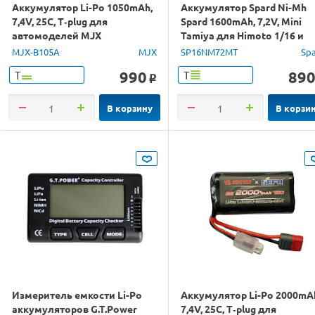
Аккумулятор Li-Po 1050mAh,
Аккумулятор Spard Ni-Mh
7,4V, 25C, T‐plug для
Spard 1600mAh, 7,2V, Mini
автомоделей MJX
Tamiya для Himoto 1/16 и
16208/16209/16210
танков
MJX-B105A
MJX
SP16NM72MT
Sp
990
89
Т
Т
o
В корзину
В корзи
Измеритель емкости Li-Po
Аккумулятор Li-Po 2000mA
аккумуляторов G.T.Power
7,4V, 25C, T‐plug для