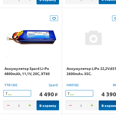
Аккумулятор Spard Li-Po
Аккумулятор LiPo 22,2V.6S
4800mAh, 11,1V, 20C, XT60
2600mAч. 35C.
YT81302
Spard
MX0182
R
4 490
4 39
Т
Т
o
В корзину
В корзи