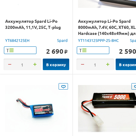
Аккумулятор Spard Li-Po
Аккумулятор Li-Po Spard
3200mAh, 11,1V, 25C, T‐plug
8000mAh, 7.4V, 60C, XT60, XL
Hardcase (140x48x49мм) дл
авто 1/10, 1/8
YT6842125EH
Spard
YT1143125PPP-2S-8HC
Sp
2 690
2 59
Т
Т
o
В корзину
В корзи