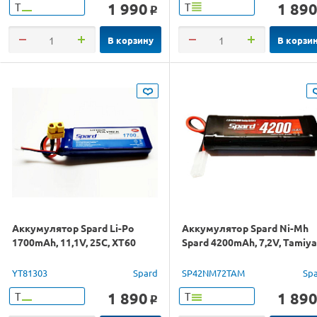
1 990
1 89
Т
Т
o
В корзину
В корзи
Аккумулятор Spard Li-Po
Аккумулятор Spard Ni-Mh
1700mAh, 11,1V, 25C, XT60
Spard 4200mAh, 7,2V, Tamiya
YT81303
Spard
SP42NM72TAM
Sp
1 890
1 89
Т
Т
o