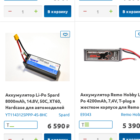
В корзину
В корзи
Аккумулятор Remo Hobby L
Аккумулятор Li-Po Spard
Po 4200mAh, 7,4V, T-plug в
8000mAh, 14.8V, 50C, XT60,
жестком корпусе для Remo
Hardcase для автомоделей
Hobby
1/10, 1/8
E9343
Remo Hob
YT1143125PPP-4S-8HC
Spard
5 39
6 590
Т
Т
o
В корзи
В корзину