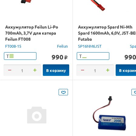
Аккумулятор Feilun Li-Po
Аккумулятор Spard Ni-Mh
700mAh, 3,7V для катера
Spard 1600mAh, 6,0V, JST‐BE
Feilun FT008
Futaba
FT008-15
Feilun
SP16NM6JST
Sp
990
99
Т
Т
o
В корзину
В корзи