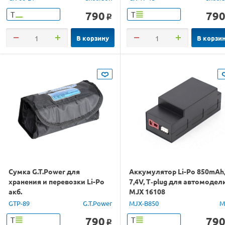
790
79
Т
Т
o
В корзину
В корзи
Сумка G.T.Power для
Аккумулятор Li-Po 850mAh
хранения и перевозки Li-Po
7,4V, T‐plug для автомодел
акб.
MJX 16108
GTP-89
G.T.Power
MJX-B850
M
790
79
Т
Т
o