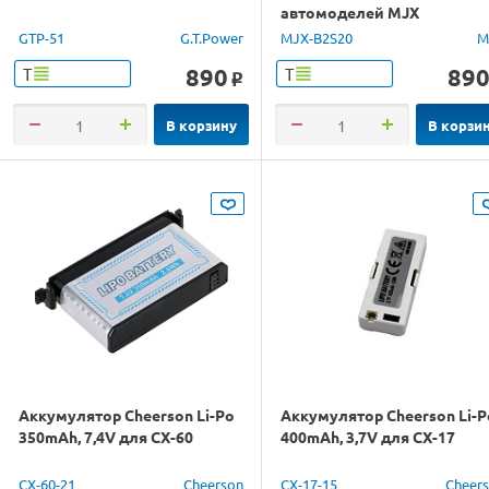
автомоделей MJX
14301/14302/14303
GTP-51
G.T.Power
MJX-B2S20
M
890
89
Т
Т
o
В корзину
В корзи
Аккумулятор Cheerson Li-Po
Аккумулятор Cheerson Li-P
350mAh, 7,4V для CX-60
400mAh, 3,7V для CX-17
CX-60-21
Cheerson
CX-17-15
Cheer