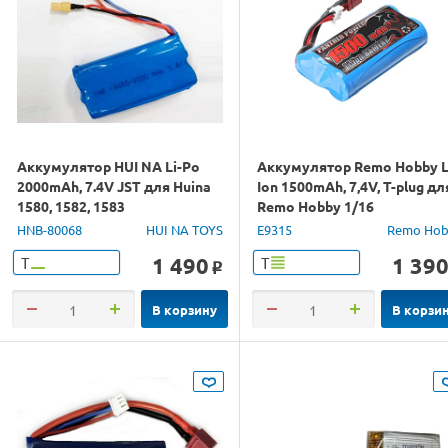
Аккумулятор HUI NA Li-Po
Аккумулятор Remo Hobby L
2000mAh, 7.4V JST для Huina
Ion 1500mAh, 7,4V, T-plug дл
1580, 1582, 1583
Remo Hobby 1/16
HNB-80068
HUI NA TOYS
E9315
Remo Hob
1 490
1 39
Т
Т
o
В корзину
В корзи