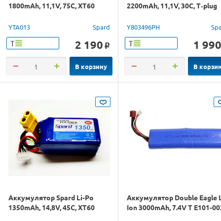
1800mAh, 11,1V, 75C, XT60
2200mAh, 11,1V, 30C, T‐plug
YTA013
Spard
Y803496PH
Sp
2 190
1 99
Т
Т
o
В корзину
В корзи
Аккумулятор Spard Li-Po
Аккумулятор Double Eagle L
1350mAh, 14,8V, 45C, XT60
Ion 3000mAh, 7.4V T E101-00