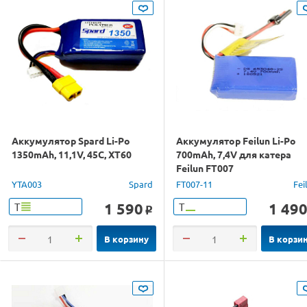
Аккумулятор Spard Li-Po
Аккумулятор Feilun Li-Po
1350mAh, 11,1V, 45C, XT60
700mAh, 7,4V для катера
Feilun FT007
YTA003
Spard
FT007-11
Fei
1 590
1 49
Т
Т
o
В корзину
В корзи