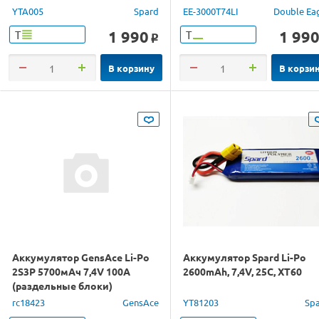
YTA005
Spard
EE-3000T74LI
Double Ea
1 990
1 99
Т
Т
o
В корзину
В корзи
Аккумулятор GensAce Li-Po
Аккумулятор Spard Li-Po
2S3P 5700мАч 7,4V 100А
2600mAh, 7,4V, 25C, XT60
(раздельные блоки)
rc18423
GensAce
YT81203
Sp