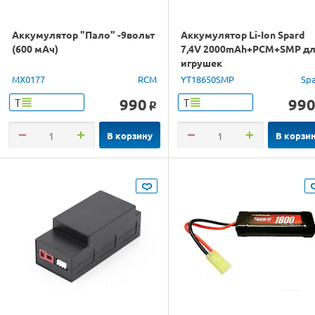
Аккумулятор "Пало" -9вольт
Аккумулятор Li-Ion Spard
(600 мАч)
7,4V 2000mAh+PCM+SMP д
игрушек
MX0177
RCM
YT18650SMP
Sp
990
99
Т
Т
o
В корзину
В корзи