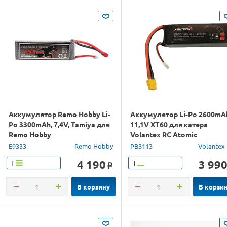
Аккумулятор Remo Hobby Li-
Аккумулятор Li-Po 2600mA
Po 3300mAh, 7,4V, Tamiya для
11,1V XT60 для катера
Remo Hobby
Volantex RC Atomic
E9333
Remo Hobby
PB3113
Volantex
4 190
3 99
Т
Т
o
В корзину
В корзи