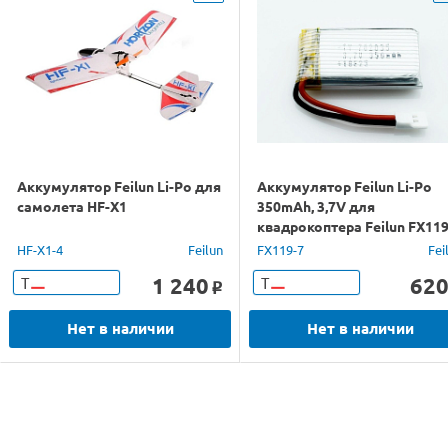
Аккумулятор Feilun Li-Po для
Аккумулятор Feilun Li-Po
самолета HF-X1
350mAh, 3,7V для
квадрокоптера Feilun FX11
HF-X1-4
Feilun
FX119-7
Fei
1 240
62
Т
Т
o
Нет в наличии
Нет в наличии