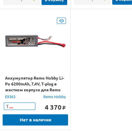
Аккумулятор Remo Hobby Li-
Po 6200mAh, 7,4V, T-plug в
жестком корпусе для Remo
Hobby
E9363
Remo Hobby
4 370
Т
o
Нет в наличии