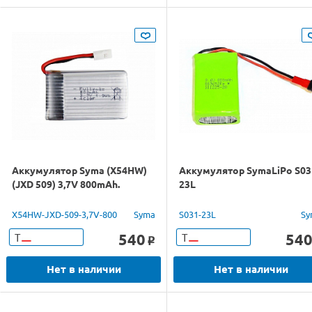
Аккумулятор Syma (X54HW)
Аккумулятор SymaLiPo S03
(JXD 509) 3,7V 800mAh.
23L
X54HW-JXD-509-3,7V-800
Syma
S031-23L
Sy
540
54
Т
Т
o
Нет в наличии
Нет в наличии