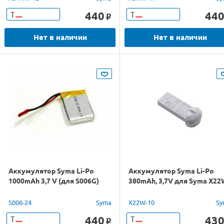
440
44
Т
Т
o
Нет в наличии
Нет в наличии
Аккумулятор Syma Li-Po
Аккумулятор Syma Li-Po
1000mAh 3,7 V (для S006G)
380mAh, 3,7V для Syma X22
S006-24
Syma
X22W-10
Sy
440
43
Т
Т
o