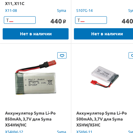
X11, X11C
X11-08
Syma
S107G-14
Sy
440
44
Т
Т
o
Нет в наличии
Нет в наличии
Аккумулятор Syma Li-Po
Аккумулятор Syma Li-Po
850mAh, 3,7V для Syma
500mAh, 3,7V для Syma
X54HW/HC
X5HW/X5HC
X54HW-12
Syma
X5HW-11
Sy