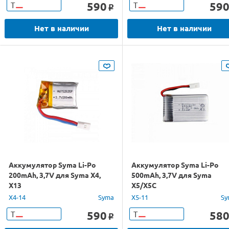
590
59
Т
Т
o
Нет в наличии
Нет в наличии
Аккумулятор Syma Li-Po
Аккумулятор Syma Li-Po
200mAh, 3,7V для Syma X4,
500mAh, 3,7V для Syma
X13
X5/X5C
X4-14
Syma
X5-11
Sy
590
58
Т
Т
o