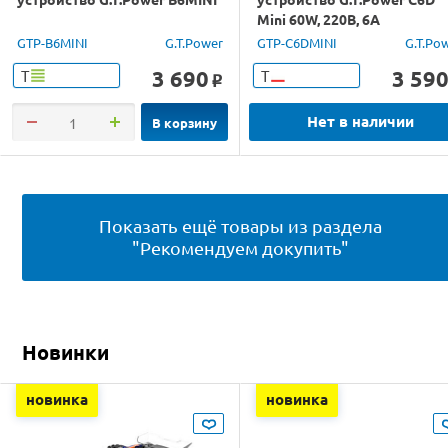
Mini 60W, 220В, 6A
GTP-B6MINI
G.T.Power
GTP-C6DMINI
G.T.Po
3 690
3 59
Т
Т
o
Нет в наличии
В корзину
Показать ещё товары из раздела
"Рекомендуем докупить"
Новинки
новинка
новинка