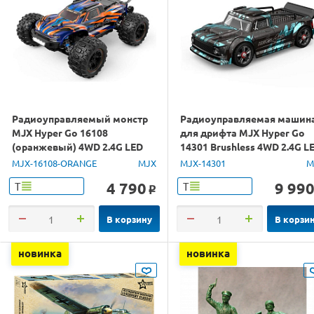
Радиоуправляемый монстр
Радиоуправляемая машин
MJX Hyper Go 16108
для дрифта MJX Hyper Go
(оранжевый) 4WD 2.4G LED
14301 Brushless 4WD 2.4G L
1/16 RTR
1/14 RTR
MJX-16108-ORANGE
MJX
MJX-14301
M
4 790
9 99
Т
Т
o
В корзину
В корзи
новинка
новинка