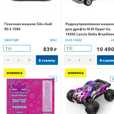
Гоночная машина Siku Audi
Радиоуправляемая машин
RS 5 1580
для дрифта MJX Hyper Go
14302 Lancia Delta Brushles
4WD 2.4G LED 1/14 RTR
SIKU1580
SIKU
MJX-14302
M
839
10 49
Т
Т
o
В корзину
В корзи
новинка
новинка