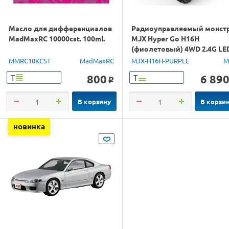
Масло для дифференциалов
Радиоуправляемый монст
MadMaxRC 10000cst. 100ml.
MJX Hyper Go H16H
(фиолетовый) 4WD 2.4G LE
GPS 1/16 RTR
MMRC10KCST
MadMaxRC
MJX-H16H-PURPLE
M
800
6 89
Т
Т
o
В корзину
В корзи
новинка