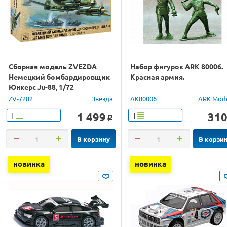
Сборная модель ZVEZDA
Набор фигурок ARK 80006.
Немецкий бомбардировщик
Красная армия.
Юнкерс Ju-88, 1/72
ZV-7282
Звезда
AK80006
ARK Mod
1 499
31
Т
Т
o
В корзину
В корзи
новинка
новинка