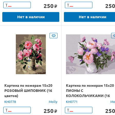
250
25
Т
Т
o
Нет в наличии
Нет в наличии
Картина по номерам 15х20
Картина по номерам 15х20
РОЗОВЫЙ ШИПОВНИК (16
ПИОНЫ С
цветов)
КОЛОКОЛЬЧИКАМИ (16
цветов)
KH0778
Molly
KH0771
Mo
250
25
Т
Т
o