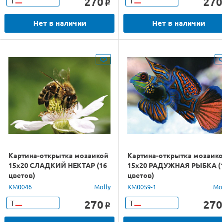
270
27
Т
Т
o
Нет в наличии
Нет в наличии
Картина-открытка мозаикой
Картина-открытка мозаик
15х20 СЛАДКИЙ НЕКТАР (16
15х20 РАДУЖНАЯ РЫБКА (
цветов)
цветов)
KM0046
Molly
KM0059-1
Mo
270
27
Т
Т
o