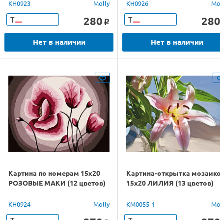
KH0923
Molly
KH0926
Mo
280
28
Т
Т
o
Нет в наличии
Нет в наличии
Картина по номерам 15х20
Картина-открытка мозаик
РОЗОВЫЕ МАКИ (12 цветов)
15х20 ЛИЛИЯ (13 цветов)
KH0924
Molly
KM0055-1
Mo