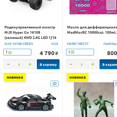
Радиоуправляемый монстр
Масло для дифференциал
MJX Hyper Go 16108
MadMaxRC 10000cst. 100ml.
(зеленый) 4WD 2.4G LED 1/16
RTR
MJX-16108-GREEN
MJX
MMRC10KCST
MadMax
4 790
80
Т
Т
o
В корзину
В корзи
новинка
новинка