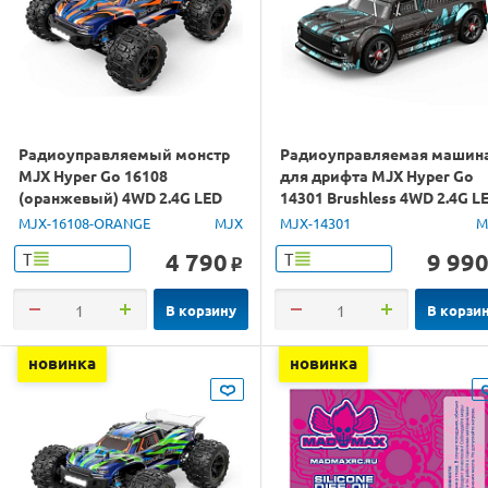
Радиоуправляемый монстр
Радиоуправляемая машин
MJX Hyper Go 16108
для дрифта MJX Hyper Go
(оранжевый) 4WD 2.4G LED
14301 Brushless 4WD 2.4G L
1/16 RTR
1/14 RTR
MJX-16108-ORANGE
MJX
MJX-14301
M
4 790
9 99
Т
Т
o
В корзину
В корзи
новинка
новинка