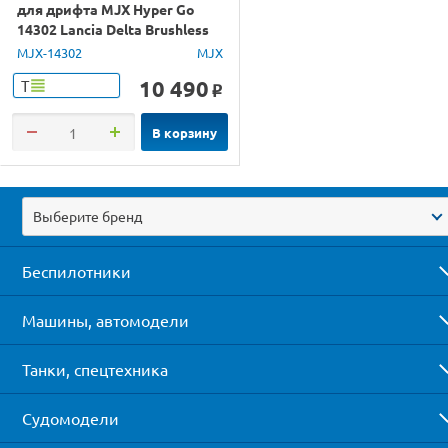
для дрифта MJX Hyper Go
14302 Lancia Delta Brushless
4WD 2.4G LED 1/14 RTR
MJX-14302
MJX
10 490
Т
o
В корзину
Выберите бренд
Беспилотники
Машины, автомодели
Танки, спецтехника
Судомодели