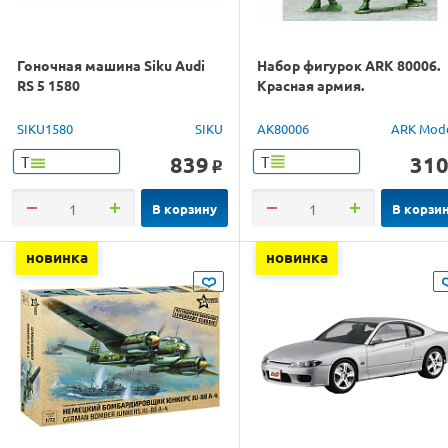
Гоночная машина Siku Audi
Набор фигурок ARK 80006.
RS 5 1580
Красная армия.
SIKU1580
SIKU
AK80006
ARK Mod
839
31
Т
Т
o
В корзину
В корзи
новинка
новинка