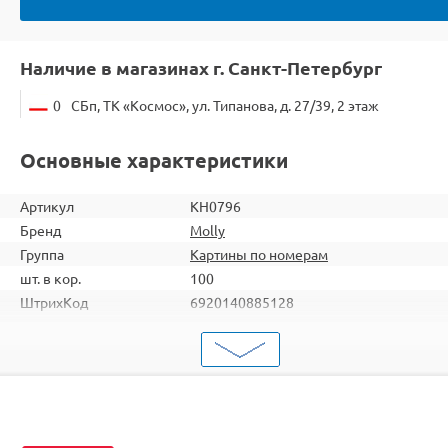
Наличие в магазинах г. Санкт-Петербург
0
СБп, ТК «Космос», ул. Типанова, д. 27/39, 2 этаж
Основные характеристики
Артикул
KH0796
Бренд
Molly
Группа
Картины по номерам
шт. в кор.
100
ШтрихКод
6920140885128
Тип
Картины по номерам
Тема
Герои мультфильмов
Размер
15х20
Цвет
19 цветов