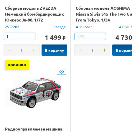
Сборная модель ZVEZDA
Сборная модель AOSHIMA
Немецкий бомбардировщик
Nissan Silvia S15 The Two G
Юнкерс Ju-88, 1/72
From Tokyo, 1/24
ZV-7282
Звезда
AOS-6611
AOSHI
1 499
4 73
Т
Т
o
В корзину
В корзи
новинка
Радиоуправляемая машина