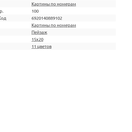
Картины по номерам
р.
100
Код
6920140889102
Картины по номерам
Пейзаж
15х20
11 цветов