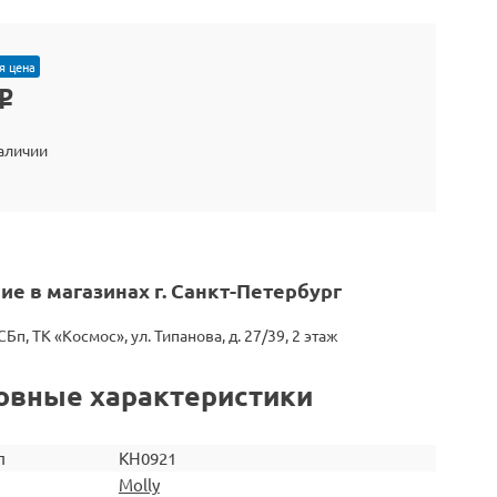
я цена
o
наличии
ие в магазинах г. Санкт-Петербург
СБп, ТК «Космос», ул. Типанова, д. 27/39, 2 этаж
овные характеристики
л
KH0921
Molly