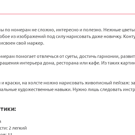
ны по номерам не сложно, интересно и полезно. Нежные цветы
бое из изображений под силу нарисовать даже новичку. Конту
исвоен свой маркер.
мерам помогает отвлечься от суеты, достичь гармонии, разви
рашения интерьера дома, ресторана или кафе. Из таких карти
 и краски, на холсте можно нарисовать живописный пейзаж: зак
иальные художественные навыки. Нужно лишь следовать инстру
тики:
м
ти: 2 легкий
ов: 11