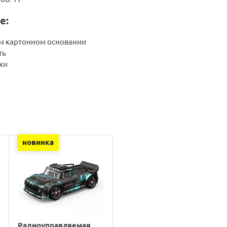
е:
ом картонном основании
ть
ки
новинка
Радиоуправляемая