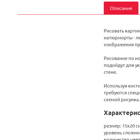
Описание
Рисовать карти
натюрморты - лю
изображения пр
Рисование по но
подойдут для ук
стене.
Используя кисти
требуются спец
схемой рисунка.
Характерис
размер: 15х20 с
уровень сложнос
количество цвет