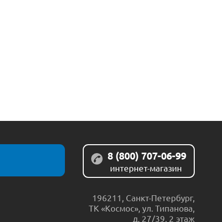
8 (800) 707-06-99
интернет-магазин
196211
,
Санкт-Петербург
,
ТК «Космос», ул. Типанова,
д. 27/39, 2 этаж