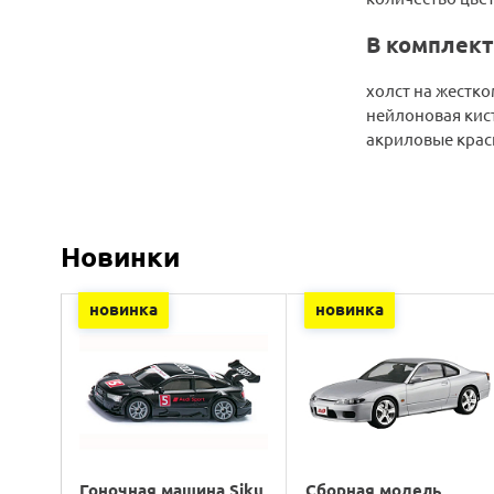
В комплект
холст на жестк
нейлоновая кис
акриловые крас
Новинки
новинка
новинка
Гоночная машина Siku
Сборная модель