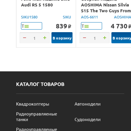
Audi RS 5 1580
AOSHIMA Nissan Silvia
S15 The Two Guys Fro
Tokyo, 1/24
SIKU1580
SIKU
AOS-6611
AOSHIM
839
4 730
Т
Т
o
В корзину
В корзин
КАТАЛОГ ТОВАРОВ
Квадрокоптеры
Автомодели
Радиоуправляемые
танки
Судомодели
Радиоуправляемые