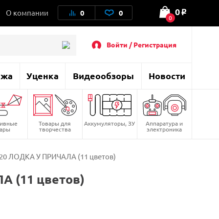
0
О компании
0
0
o
0
Войти / Регистрация
ажа
Уценка
Видеообзоры
Новости
тивные
Товары для
Аккумуляторы, ЗУ
Аппаратура и
вары
творчества
электроника
20 ЛОДКА У ПРИЧАЛА (11 цветов)
А (11 цветов)