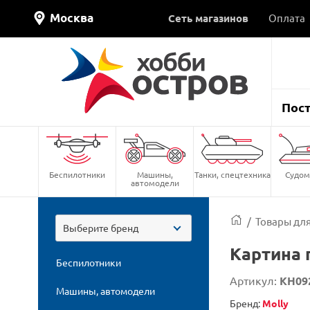
Москва
Сеть магазинов
Оплата
Пос
Беспилотники
Машины,
Танки, спецтехника
Судом
автомодели
/
Товары для
Выберите бренд
Картина 
Беспилотники
Артикул:
KH09
Машины, автомодели
Бренд:
Molly