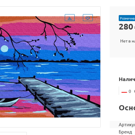
Рознична
280
Нет в 
Налич
0
Осн
Артику
Бренд