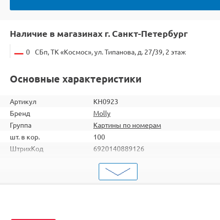
Наличие в магазинах г. Санкт-Петербург
0
СБп, ТК «Космос», ул. Типанова, д. 27/39, 2 этаж
Основные характеристики
Артикул
KH0923
Бренд
Molly
Группа
Картины по номерам
шт. в кор.
100
ШтрихКод
6920140889126
Тип
Картины по номерам
Тема
Животные
Размер
15х20
Цвет
16 цветов