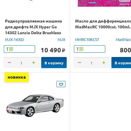
Радиоуправляемая машина
Масло для дифференциал
для дрифта MJX Hyper Go
MadMaxRC 10000cst. 100ml.
14302 Lancia Delta Brushless
4WD 2.4G LED 1/14 RTR
MJX-14302
MJX
MMRC10KCST
MadMax
10 490
80
Т
Т
o
В корзину
В корзи
новинка