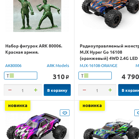
Набор фигурок ARK 80006.
Радиоуправляемый монст
Красная армия.
MJX Hyper Go 16108
(оранжевый) 4WD 2.4G LED
1/16 RTR
AK80006
ARK Models
MJX-16108-ORANGE
M
310
4 79
Т
Т
o
В корзину
В корзи
новинка
новинка