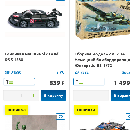
Гоночная машина Siku Audi
Сборная модель ZVEZDA
RS 5 1580
Немецкий бомбардировщ
Юнкерс Ju-88, 1/72
SIKU1580
SIKU
ZV-7282
Зве
839
1 49
Т
Т
o
В корзину
В корзи
новинка
новинка