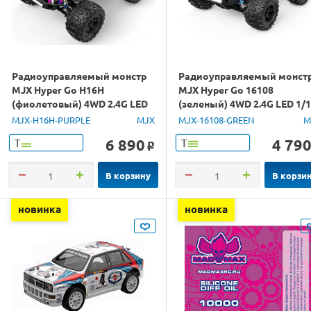
Радиоуправляемый монстр
Радиоуправляемый монст
MJX Hyper Go H16H
MJX Hyper Go 16108
(фиолетовый) 4WD 2.4G LED
(зеленый) 4WD 2.4G LED 1/
GPS 1/16 RTR
RTR
MJX-H16H-PURPLE
MJX
MJX-16108-GREEN
M
6 890
4 79
Т
Т
o
В корзину
В корзи
новинка
новинка