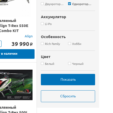
Двухроторные
Однороторные
Аккумулятор
вляемый
Li-Po
lign T-Rex 550E
Combo KIT
Align
Особенность
39 990
Rich Family
Хобби
o
 в наличии
Цвет
Белый
Черный
вляемый
lign T-Rex 500L