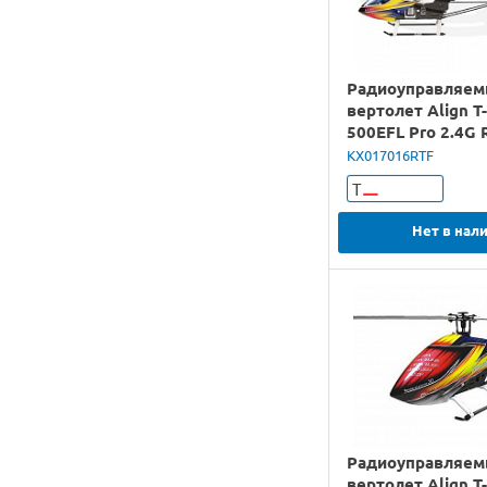
Радиоуправляе
вертолет Align T
500EFL Pro 2.4G 
KX017016RTF
Т
Нет в нал
Радиоуправляе
вертолет Align T