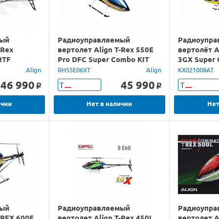
мый
Радиоуправляемый
Радиоупра
-Rex
вертолет Align T-Rex 550E
вертолёт A
RTF
Pro DFC Super Combo KIT
3GX Super 
Align
RH55E06XT
Align
KX021008AT
46 990
45 990
Т
Т
o
o
ичии
Нет в наличии
Нет
мый
Радиоуправляемый
Радиоупра
-REX 600E
вертолет Align T-Rex 450L
вертолет A