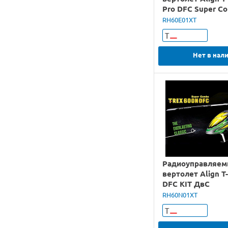
Pro DFC Super Co
RH60E01XT
Т
Нет в нал
Радиоуправляе
вертолет Align T
DFC KIT ДвС
RH60N01XT
Т