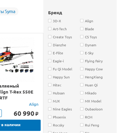
ты Syma
Бренд
3D-X
Align
Art-Tech
Blade
Create Toys
CS Toys
Dianzhe
Dynam
E-Flite
E-Sky
Eagle-i
Flying Fairy
Fu Qi Model
Happy Cow
Happy Sun
HengXiang
Hitec
Huan Qi
вляемый
lign T-Rex 550E
Hubsan
Mikado
 RTF
MJX
MX Model
Align
Nine Eagles
Oubaoloon
60 990
o
Phoenix
RCM
 в наличии
Rocsky
Rui Feng
San Huan
SH