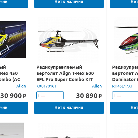
ичии
Нет в наличии
Нет
мый
Радиоуправляемый
Радиоупра
-Rex 450
вертолет Align T-Rex 500
вертолет A
Combo (AC
EFL Pro Super Combo KIT
Dominator 
енная
(G-Pro) KIT
Align
KX017016T
Align
RH45E17XT
30 900
30 890
Т
Т
o
o
ичии
Нет в наличии
Нет