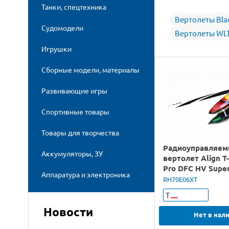
Танки, спецтехника
Вертолеты Bla
Судомодели
Вертолеты WL
Игрушки
Сборные модели, материалы
Развивающие игры
Спортивные товары
Товары для творчества
Радиоуправляе
Аккумуляторы, ЗУ
вертолет Align T
Pro DFC HV Supe
Аппаратура и электроника
KIT
RH70E06XT
Т
Новости
Нет в нал