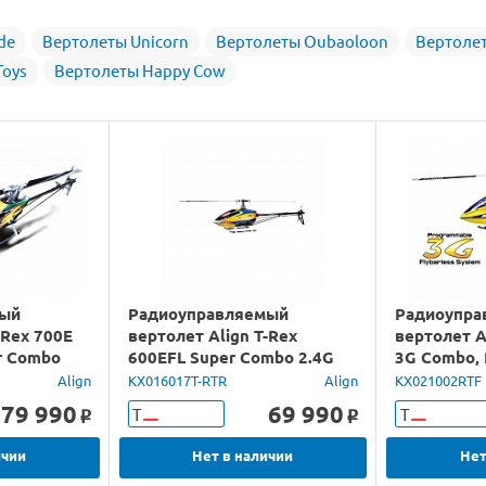
de
Вертолеты Unicorn
Вертолеты Oubaoloon
Вертоле
Toys
Вертолеты Happy Cow
мый
Радиоуправляемый
Радиоупра
-Rex 700E
вертолет Align T-Rex
вертолет A
r Combo
600EFL Super Combo 2.4G
3G Combo,
RTF
Align
KX016017T-RTR
Align
KX021002RTF
79 990
69 990
Т
Т
o
o
ичии
Нет в наличии
Нет