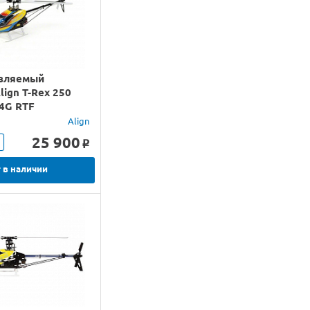
вляемый
lign T-Rex 250
.4G RTF
Align
25 900
o
 в наличии