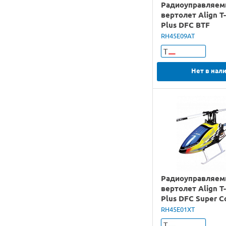
Радиоуправляе
вертолет Align T
Plus DFC BTF
RH45E09AT
Т
Нет в нал
Радиоуправляе
вертолет Align T
Plus DFC Super 
RTF
RH45E01XT
Т