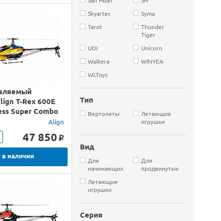
Skyartec
Syma
Tarot
Thunder
Tiger
UDI
Unicorn
Walkera
WINYEA
WLToys
вляемый
Тип
lign T-Rex 600E
less Super Combo
Вертолеты
Летающие
Align
игрушки
47 850
o
Вид
 в наличии
Для
Для
начинающих
продвинутых
Летающие
игрушки
Серия