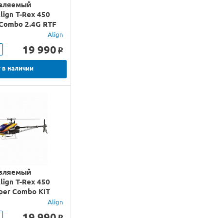
вляемый
lign T-Rex 450
 Combo 2.4G RTF
Align
19 990
o
 в наличии
вляемый
lign T-Rex 450
per Combo KIT
Align
19 990
o