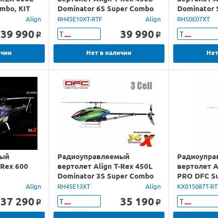
mbo, KIT
Dominator 6S Super Combo
Dominator 
2.4G RTF
Align
RH45E10XT-RTF
Align
RH50E07XT
39 990
39 990
Т
Т
o
o
ичии
Нет в наличии
Нет
мый
Радиоуправляемый
Радиоупра
-Rex 600
вертолет Align T-Rex 450L
вертолет A
Dominator 3S Super Combo
PRO DFC Su
(3GX) KIT
Align
RH45E13XT
Align
KX015087T-RT
37 290
35 190
Т
Т
o
o