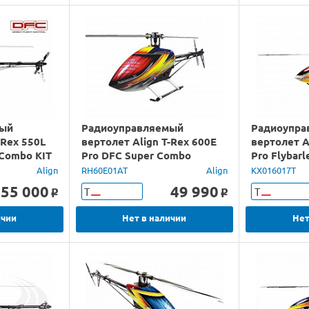
мый
Радиоуправляемый
Радиоупра
-Rex 550L
вертолет Align T-Rex 600E
вертолет A
 Combo KIT
Pro DFC Super Combo
Pro Flybar
(750MX Version) KIT
KIT
Align
RH60E01AT
Align
KX016017T
55 000
49 990
Т
Т
o
o
ичии
Нет в наличии
Нет