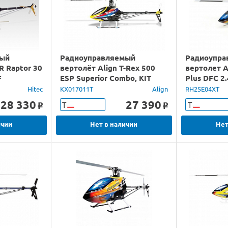
мый
Радиоуправляемый
Радиоупра
R Raptor 30
вертолёт Align T-Rex 500
вертолет A
F
ESP Superior Combo, KIT
Plus DFC 2
Hitec
KX017011T
Align
RH25E04XT
28 330
27 390
Т
Т
o
o
ичии
Нет в наличии
Нет