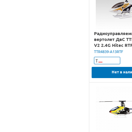
Радиоуправляе
вертолет ДвС TT
V2 2.4G Hitec RT
TTR4839-A13RTF
Т
Нет в нал