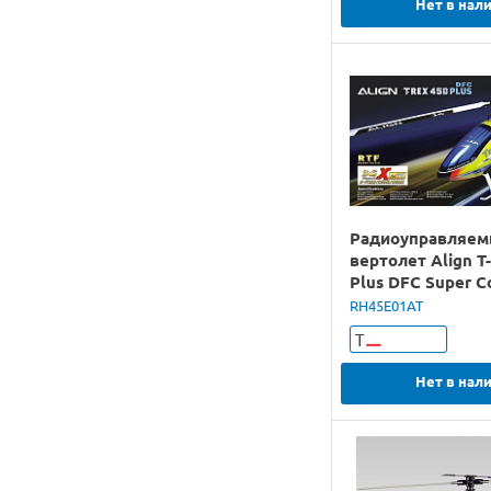
Нет в нал
Радиоуправляе
вертолет Align T
Plus DFC Super 
Charger) обновл
RH45E01AT
версия, RTF
Т
Нет в нал