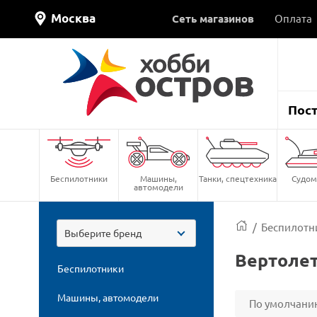
Москва
Сеть магазинов
Оплата
Пос
Беспилотники
Машины,
Танки, спецтехника
Судом
автомодели
/
Беспилотн
Выберите бренд
Вертолет
Беспилотники
Машины, автомодели
По умолчани