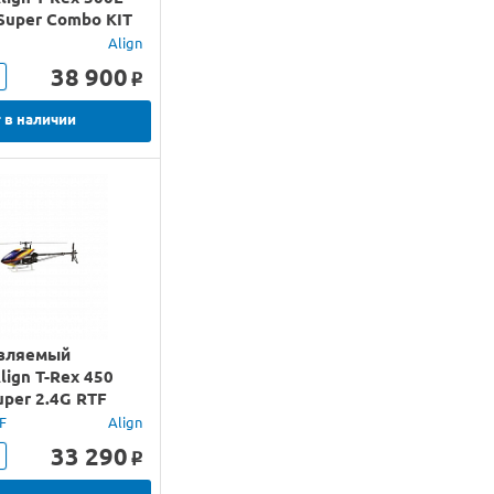
Super Combo KIT
Align
38 900
o
 в наличии
вляемый
lign T-Rex 450
per 2.4G RTF
F
Align
33 290
o