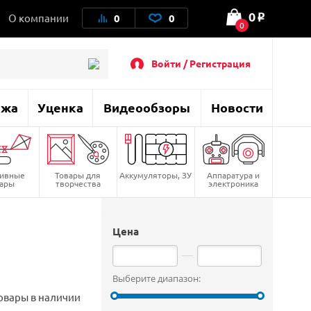
0
О компании
0
0
o
0
Войти / Регистрация
ажа
Уценка
Видеообзоры
Новости
тивные
Товары для
Аккумуляторы, ЗУ
Аппаратура и
вары
творчества
электроника
Цена
Выберите диапазон:
овары в наличии