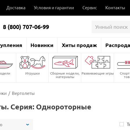
Доставка
Условия и гарантии
Сервис
Контакты
8 (800) 707-06-99
тупления
Новинки
Хиты продаж
Распрод
одели
Игрушки
Сборные модели,
Развивающие игры
Спор
материалы
то
ики
/
Вертолеты
ы. Серия: Однороторные
Т
ю