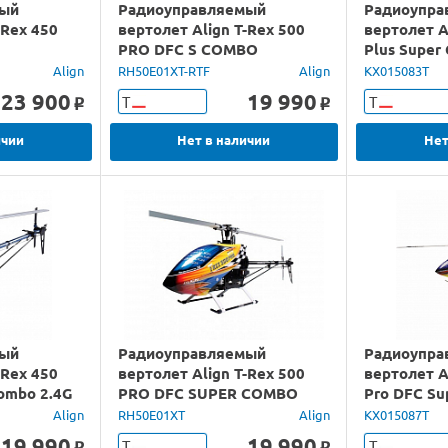
мый
Радиоуправляемый
Радиоупра
-Rex 450
вертолет Align T-Rex 500
вертолет A
PRO DFC S COMBO
Plus Super
Align
RH50E01XT-RTF
Align
KX015083T
23 900
19 990
Т
Т
o
o
ичии
Нет в наличии
Нет
мый
Радиоуправляемый
Радиоупра
-Rex 450
вертолет Align T-Rex 500
вертолет A
Combo 2.4G
PRO DFC SUPER COMBO
Pro DFC Su
Align
RH50E01XT
Align
KX015087T
19 990
19 990
Т
Т
o
o