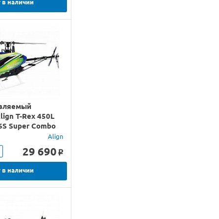
 в наличии
вляемый
lign T-Rex 450L
6S Super Combo
Align
29 690
o
 в наличии