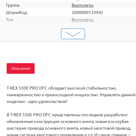
Группа
Вертолеты
ШтрихКод
2000000133942
Тип
Вертолеты
Вид
Для продвинутых
Серия
Однороторные
Комплектация
KIT
Описание
T-REX 550E PRO DFC обладает высокой стабильностью,
маневренностью и превосходной мощностью. Управлять данной
моделью - одно удовольствие!
В T-REX 550E PRO DFC представлены последние разработки:
обновленная конструкция основного винта, новая косозубая
шестерня привода основного винта, новый хвостовой привод,
новая система хвостового управления и т.д. И самое главное –