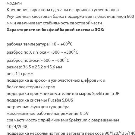
модели
Крепления гироскопа сделаны из прочного углеволокна
Улучшенная хвостовая балка поддерживает лопасти длиной 600
мм и увеличивает стабильность хвостовой части
Характеристики бесфлайбарной системы 3GX:
0
рабочая температура: -10 ~ +60
C
0
разброс по X и Y осям: -300 ~ +300
C
0
разброс по Z-оси: - 600 ~ +600
C
размер: 36.5 x 25.2 x 15.6 мм
вес: 11 грамм
поддержка широко- и узкочастотных цифровых и
бесколлекторных серво
поддержка приёмников-сателлитов марок Spektrum и JR
поддержка системы Futaba S.BUS
встроенная функция гувернёра
максимальное рабочее напряжение: 8.5V
совместимость с приёмниками Spektrum с разрешением
1024/2048
поддержка нескольких типов автомата перекоса 90/120/135/14