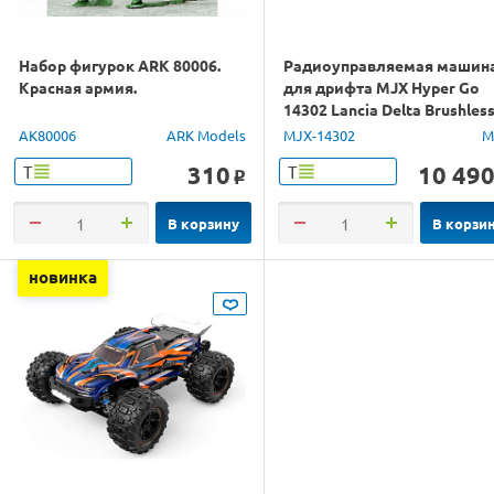
Набор фигурок ARK 80006.
Радиоуправляемая машин
Красная армия.
для дрифта MJX Hyper Go
14302 Lancia Delta Brushles
4WD 2.4G LED 1/14 RTR
AK80006
ARK Models
MJX-14302
M
310
10 49
Т
Т
o
В корзину
В корзи
новинка