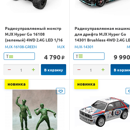
Радиоуправляемый монстр
Радиоуправляемая машин
MJX Hyper Go 16108
для дрифта MJX Hyper Go
(зеленый) 4WD 2.4G LED 1/16
14301 Brushless 4WD 2.4G L
RTR
1/14 RTR
MJX-16108-GREEN
MJX
MJX-14301
M
4 790
9 99
Т
Т
o
В корзину
В корзи
новинка
новинка