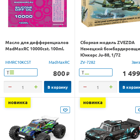
Масло для дифференциалов
Сборная модель ZVEZDA
MadMaxRC 10000cst. 100ml.
Немецкий бомбардировщ
Юнкерс Ju-88, 1/72
MMRC10KCST
MadMaxRC
ZV-7282
Зве
800
1 49
Т
Т
o
В корзину
В корзи
новинка
новинка