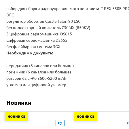
набор для сборки радиоуправляемого вертолета T-REX
550E PR
DFC
регулятор оборотов Castle Talon 90 ESC
бесколлекторный двигатель 730МХ (850KV)
3 цифровые сервомашинки DS615
цифровая сервомашинка DS655
бесфлайбарная система 3GX
Необходимо докупить:
передатчик (6 каналов или больше)
приемник (6 каналов или больше)
батарея 6S Li-Po 2600-5200 mAh
угломер или цифровой угломер
Новинки
новинка
новинка