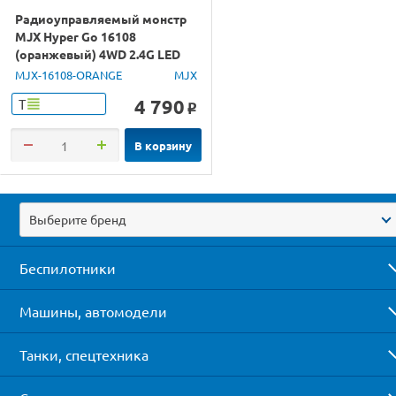
Радиоуправляемый монстр
MJX Hyper Go 16108
(оранжевый) 4WD 2.4G LED
1/16 RTR
MJX-16108-ORANGE
MJX
4 790
Т
o
В корзину
Выберите бренд
Беспилотники
Машины, автомодели
Танки, спецтехника