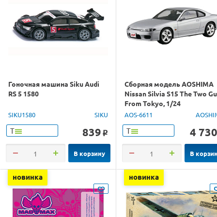
Гоночная машина Siku Audi
Сборная модель AOSHIMA
RS 5 1580
Nissan Silvia S15 The Two G
From Tokyo, 1/24
SIKU1580
SIKU
AOS-6611
AOSHI
839
4 73
Т
Т
o
В корзину
В корзи
новинка
новинка