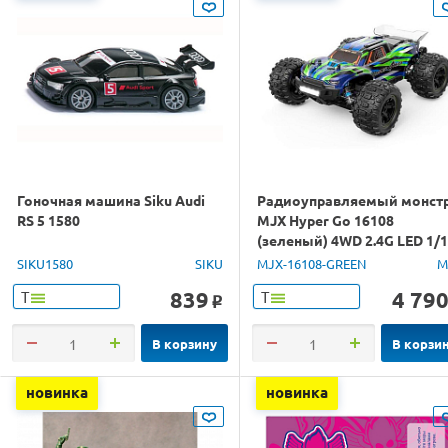
Гоночная машина Siku Audi
Радиоуправляемый монст
RS 5 1580
MJX Hyper Go 16108
(зеленый) 4WD 2.4G LED 1/
RTR
SIKU1580
SIKU
MJX-16108-GREEN
M
839
4 79
Т
Т
o
В корзину
В корзи
новинка
новинка