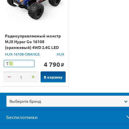
Радиоуправляемый монстр
MJX Hyper Go 16108
(оранжевый) 4WD 2.4G LED
1/16 RTR
MJX-16108-ORANGE
MJX
4 790
Т
o
В корзину
Выберите бренд
Беспилотники