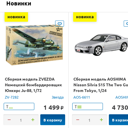
Новинки
новинка
новинка
Сборная модель ZVEZDA
Сборная модель AOSHIMA
Немецкий бомбардировщик
Nissan Silvia S15 The Two G
Юнкерс Ju-88, 1/72
From Tokyo, 1/24
ZV-7282
Звезда
AOS-6611
AOSHI
1 499
4 73
Т
Т
o
В корзину
В корзи