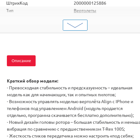
ШтрихКод
2000000125886
Тип
Вертолеты
Вид
Для продвинутых
Серия
Однороторные
Комплектация
RTF
Описание
Краткий обзор модели:
- Превосходная стабильность и предсказуемость – идеальная
модель как для начинающих, так и опытных пилотов;
- Возможность управлять моделью вертолёта Align c IPhone и
телефонов под управлением Android (модуль продается
отдельно, программа скачивается бесплатно дополнительно);
- Новый дизайн головы ротора – большая стабильность и меньш
вибрация по сравнению с предшественником T-Rex 100S;
-
Жесткость стиков передатчика можно настроить «под себя»;