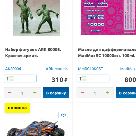
Набор фигурок ARK 80006.
Масло для дифференциал
Красная армия.
MadMaxRC 10000cst. 100ml.
AK80006
ARK Models
MMRC10KCST
MadMax
310
80
Т
Т
o
В корзину
В корзи
новинка