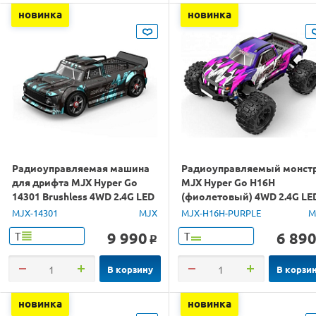
новинка
новинка
Радиоуправляемая машина
Радиоуправляемый монст
для дрифта MJX Hyper Go
MJX Hyper Go H16H
14301 Brushless 4WD 2.4G LED
(фиолетовый) 4WD 2.4G LE
1/14 RTR
GPS 1/16 RTR
MJX-14301
MJX
MJX-H16H-PURPLE
M
9 990
6 89
Т
Т
o
В корзину
В корзи
новинка
новинка