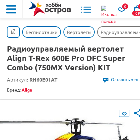
0
0
Беспилотники
Вертолеты
Радиоуправляемый
Радиоуправляемый вертолет
Align T-Rex 600E Pro DFC Super
Combo (750MX Version) KIT
Артикул:
RH60E01AT
Оставить отз
Бренд:
Align