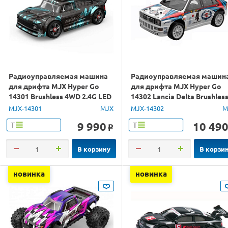
Радиоуправляемая машина
Радиоуправляемая машин
для дрифта MJX Hyper Go
для дрифта MJX Hyper Go
14301 Brushless 4WD 2.4G LED
14302 Lancia Delta Brushles
1/14 RTR
4WD 2.4G LED 1/14 RTR
MJX-14301
MJX
MJX-14302
M
9 990
10 49
Т
Т
o
В корзину
В корзи
новинка
новинка