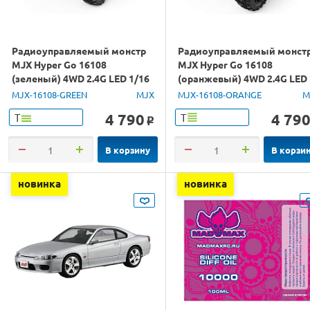
Радиоуправляемый монстр
Радиоуправляемый монст
MJX Hyper Go 16108
MJX Hyper Go 16108
(зеленый) 4WD 2.4G LED 1/16
(оранжевый) 4WD 2.4G LED
RTR
1/16 RTR
MJX-16108-GREEN
MJX
MJX-16108-ORANGE
M
4 790
4 79
Т
Т
o
В корзину
В корзи
новинка
новинка