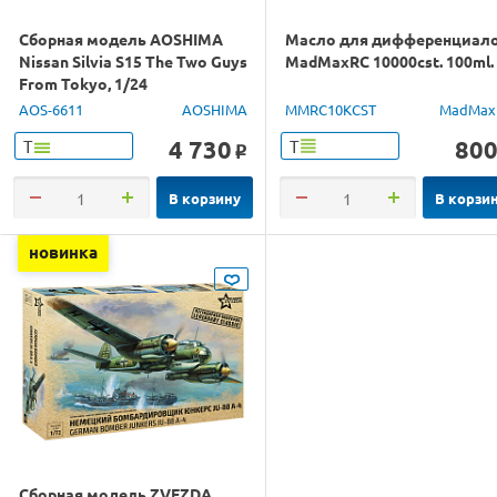
Сборная модель AOSHIMA
Масло для дифференциал
Nissan Silvia S15 The Two Guys
MadMaxRC 10000cst. 100ml.
From Tokyo, 1/24
AOS-6611
AOSHIMA
MMRC10KCST
MadMax
4 730
80
Т
Т
o
В корзину
В корзи
новинка
Сборная модель ZVEZDA