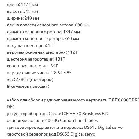
длина: 1174 мм
высота: 319 мм
ширина: 210 мм
длина лопасти основного ротора: 600 мм
диаметр основного ротора: 1347 мм
диаметр хвостового ротора: 260 мм
ведущая шестерня: 13T
ведомая основная шестерня: 112T
шестерня авторотации: 131T
хвостовая шестерня: 34T
передаточные числа: 1:8.61:3.85
вес: 2290 г (с мотором)
В комплект входит:
набор для сборки радиоуправляемого вертолета T-REX 600E PR
DFC
регулятор оборотов Castle ICE HV 80 Brushless ESC
основные лопасти 600 3G Carbon fiber blades
три сервопривода автомата перекоса DS615 Digital servo
хвостовой сервопривод DS655 Digital servo