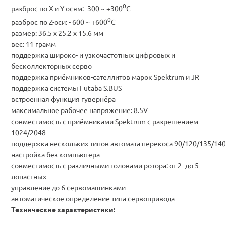
0
разброс по X и Y осям: -300 ~ +300
C
0
разброс по Z-оси: - 600 ~ +600
C
размер: 36.5 x 25.2 x 15.6 мм
вес: 11 грамм
поддержка широко- и узкочастотных цифровых и
бесколлекторных серво
поддержка приёмников-сателлитов марок Spektrum и JR
поддержка системы Futaba S.BUS
встроенная функция гувернёра
максимальное рабочее напряжение: 8.5V
совместимость с приёмниками Spektrum с разрешением
1024/2048
поддержка нескольких типов автомата перекоса 90/120/135/14
настройка без компьютера
совместимость с различными головами ротора: от 2- до 5-
лопастных
управление до 6 сервомашинками
автоматическое определение типа сервопривода
Технические характеристики: