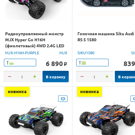
Радиоуправляемый монстр
Гоночная машина Siku Audi
MJX Hyper Go H16H
RS 5 1580
(фиолетовый) 4WD 2.4G LED
GPS 1/16 RTR
MJX-H16H-PURPLE
MJX
SIKU1580
S
6 890
83
Т
Т
o
В корзину
В корзи
новинка
новинка