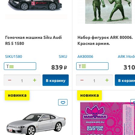
Гоночная машина Siku Audi
Набор фигурок ARK 80006.
RS 5 1580
Красная армия.
SIKU1580
SIKU
AK80006
ARK Mod
839
31
Т
Т
o
В корзину
В корзи
новинка
новинка