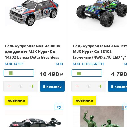
Радиоуправляемая машина
Радиоуправляемый монст
для дрифта MJX Hyper Go
MJX Hyper Go 16108
14302 Lancia Delta Brushless
(зеленый) 4WD 2.4G LED 1/
4WD 2.4G LED 1/14 RTR
RTR
MJX-14302
MJX
MJX-16108-GREEN
M
10 490
4 79
Т
Т
o
В корзину
В корзи
новинка
новинка