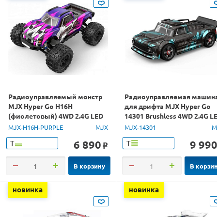
Радиоуправляемый монстр
Радиоуправляемая машин
MJX Hyper Go H16H
для дрифта MJX Hyper Go
(фиолетовый) 4WD 2.4G LED
14301 Brushless 4WD 2.4G L
GPS 1/16 RTR
1/14 RTR
MJX-H16H-PURPLE
MJX
MJX-14301
M
6 890
9 99
Т
Т
o
В корзину
В корзи
новинка
новинка