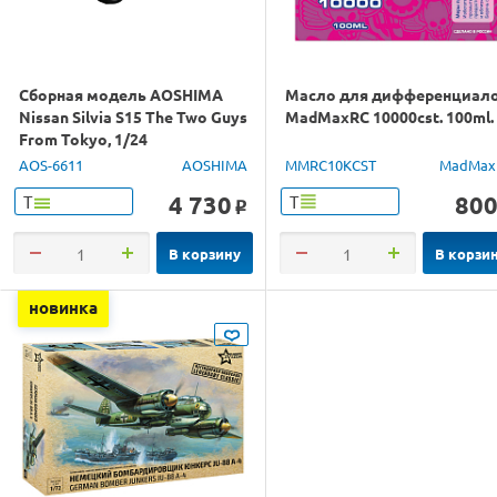
Сборная модель AOSHIMA
Масло для дифференциал
Nissan Silvia S15 The Two Guys
MadMaxRC 10000cst. 100ml.
From Tokyo, 1/24
AOS-6611
AOSHIMA
MMRC10KCST
MadMax
4 730
80
Т
Т
o
В корзину
В корзи
новинка