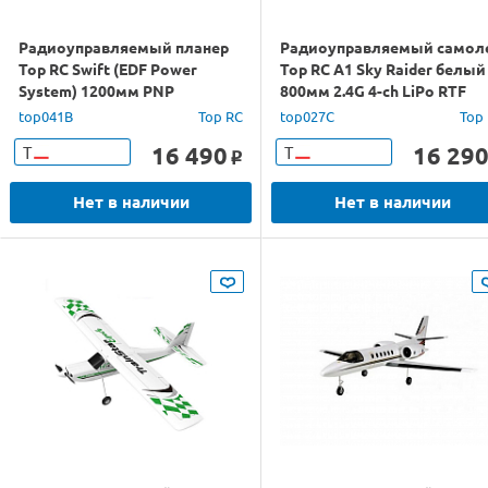
Радиоуправляемый планер
Радиоуправляемый самол
Top RC Swift (EDF Power
Top RC A1 Sky Raider белый
System) 1200мм PNP
800мм 2.4G 4-ch LiPo RTF
top041B
Top RC
top027C
Top
16 490
16 29
Т
Т
o
Нет в наличии
Нет в наличии