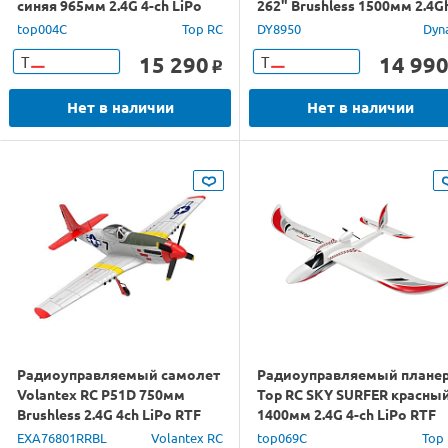
синяя 965мм 2.4G 4-ch LiPo
262" Brushless 1500мм 2.4G
RTF
6Ch RTF + Li-Po
top004C
Top RC
DY8950
Dyn
15 290
14 99
Т
Т
o
Нет в наличии
Нет в наличии
Радиоуправляемый самолет
Радиоуправляемый плане
Volantex RC P51D 750мм
Top RC SKY SURFER красны
Brushless 2.4G 4ch LiPo RTF
1400мм 2.4G 4-ch LiPo RTF
with Gyro
EXA76801RRBL
Volantex RC
top069C
Top