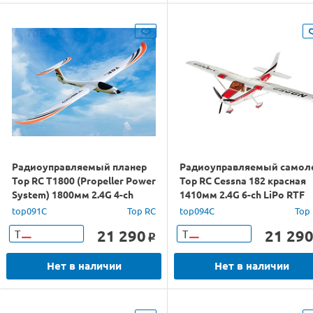
Радиоуправляемый планер
Радиоуправляемый самол
Top RC T1800 (Propeller Power
Top RC Cessna 182 красная
System) 1800мм 2.4G 4-ch
1410мм 2.4G 6-ch LiPo RTF
LiPo RTF
top091C
Top RC
top094C
Top
21 290
21 29
Т
Т
o
Нет в наличии
Нет в наличии