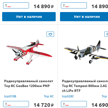
14 890
14 89
Т
Т
o
Нет в наличии
Нет в наличии
Радиоуправляемый самолет
Радиоуправляемый самол
Top RC GeeBee 1200мм PNP
Top RC Tempest 800мм 2.4G 
ch LiPo RTF
top010B
Top RC
top028C
Top
14 720
14 69
Т
Т
o