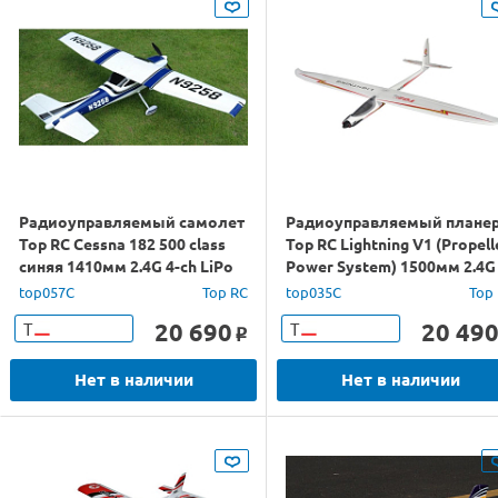
Радиоуправляемый самолет
Радиоуправляемый плане
Top RC Cessna 182 500 class
Top RC Lightning V1 (Propell
синяя 1410мм 2.4G 4-ch LiPo
Power System) 1500мм 2.4G 
RTF
ch LiPo RTF
top057C
Top RC
top035C
Top
20 690
20 49
Т
Т
o
Нет в наличии
Нет в наличии