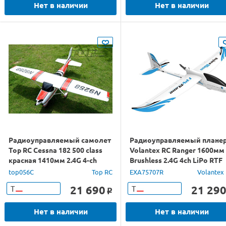
Нет в наличии
Нет в наличии
Радиоуправляемый самолет
Радиоуправляемый плане
Top RC Cessna 182 500 class
Volantex RC Ranger 1600мм
красная 1410мм 2.4G 4-ch
Brushless 2.4G 4ch LiPo RTF
LiPo RTF
with Gyro
top056C
Top RC
EXA75707R
Volantex
21 690
21 29
Т
Т
o
Нет в наличии
Нет в наличии