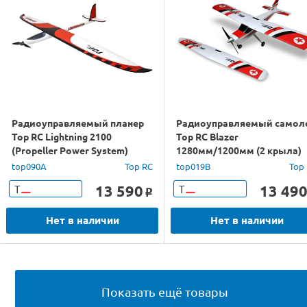
Радиоуправляемый планер
Радиоуправляемый самол
Top RC Lightning 2100
Top RC Blazer
(Propeller Power System)
1280мм/1200мм (2 крыла)
2100мм KIT
PNP
top090A
Top RC
top019B
Top
13 590
13 49
Т
Т
o
Нет в наличии
Нет в наличии
Показать ещё товары