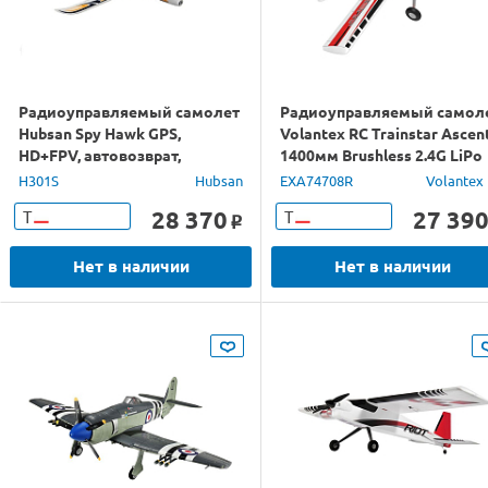
Радиоуправляемый самолет
Радиоуправляемый самол
Hubsan Spy Hawk GPS,
Volantex RC Trainstar Ascen
HD+FPV, автовозврат,
1400мм Brushless 2.4G LiPo
автопилот, компас, 2.4G
RTF
H301S
Hubsan
EXA74708R
Volantex
28 370
27 39
Т
Т
o
Нет в наличии
Нет в наличии