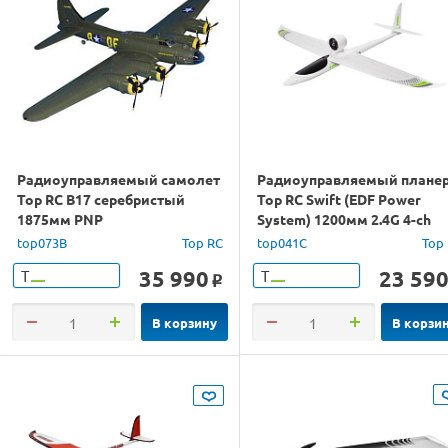
Радиоуправляемый самолет
Радиоуправляемый плане
Top RC B17 серебристый
Top RC Swift (EDF Power
1875мм PNP
System) 1200мм 2.4G 4-ch
LiPo RTF
top073B
Top RC
top041C
Top
35 990
23 59
Т
Т
o
В корзину
В корзи