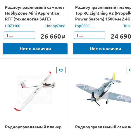
Радиоуправляемый самолет
Радиоуправляемый плане
HobbyZone Mini Apprentice
Top RC Lightning V2 (Propell
RTF (технология SAFE)
Power System) 1500мм 2.4G 
ch LiPo RTF
HBZ3100
HobbyZone
top050C
Top
26 660
24 69
Т
Т
o
Нет в наличии
Нет в наличии
Радиоуправляемый планер
Радиоуправляемый самол