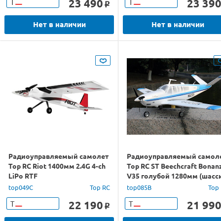
23 490
23 39
Т
Т
o
Нет в наличии
Нет в наличии
Радиоуправляемый самолет
Радиоуправляемый самол
Top RC Riot 1400мм 2.4G 4-ch
Top RC ST Beechcraft Bonan
LiPo RTF
V35 голубой 1280мм (шасс
PNP
top049C
Top RC
top085B
Top
22 190
21 99
Т
Т
o