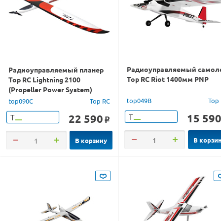
Радиоуправляемый самол
Радиоуправляемый планер
Top RC Riot 1400мм PNP
Top RC Lightning 2100
(Propeller Power System)
2100мм 2.4G 4-ch LiPo RTF
top049B
Top
top090C
Top RC
15 59
22 590
Т
Т
o
В корзи
В корзину