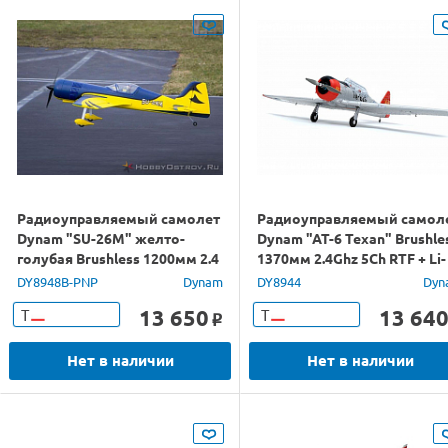
Радиоуправляемый самолет
Радиоуправляемый самол
Dynam "SU-26M" желто-
Dynam "AT-6 Texan" Brushle
голубая Brushless 1200мм 2.4
1370мм 2.4Ghz 5Ch RTF + Li-
Ghz 4Ch PNP
Po
DY8948B-PNP
Dynam
DY8944
Dyn
13 650
13 64
Т
Т
o
Нет в наличии
Нет в наличии