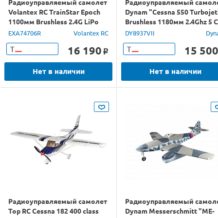
Радиоуправляемый самолет
Радиоуправляемый самол
Volantex RC TrainStar Epoch
Dynam "Cessna 550 Turbojet
1100мм Brushless 2.4G LiPo
Brushless 1180мм 2.4Ghz 5 
RTF with Gyro
RTF + Li-Po
EXA74706R
Volantex RC
DY8937VII
Dyn
16 190
15 50
Т
Т
o
Нет в наличии
Нет в наличии
Радиоуправляемый самолет
Радиоуправляемый самол
Top RC Cessna 182 400 class
Dynam Messerschmitt "ME-