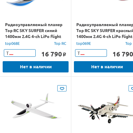
Радиоуправляемый планер
Радиоуправляемый плане
Top RC SKY SURFER синий
Top RC SKY SURFER красны
1400мм 2.4G 4-ch LiPo flight
1400мм 2.4G 4-ch LiPo flight
controller RTF
controller RTF
top068E
Top RC
top069E
Top
16 790
16 79
Т
Т
o
Нет в наличии
Нет в наличии