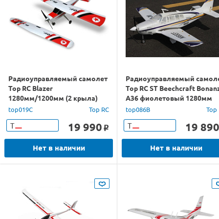
Радиоуправляемый самолет
Радиоуправляемый самол
Top RC Blazer
Top RC ST Beechcraft Bonan
1280мм/1200мм (2 крыла)
A36 фиолетовый 1280мм
2.4G 4-ch LiPo RTF
(шасси) PNP
top019C
Top RC
top086B
Top
19 990
19 89
Т
Т
o
Нет в наличии
Нет в наличии