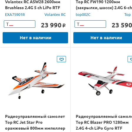
Volantex RC ASW28 2600мм
Top RC FW190 1200мм
Brushless 2.4G 5 ch LiPo RTF
(закрылки, шасси) 2.4G 6-ch
LiPo RTF
EXA75901R
Volantex RC
top002C
Top
23 990
23 59
Т
Т
o
Нет в наличии
Нет в наличии
Радиоуправляемый самолет
Радиоуправляемый самол
Top RC Jet Star Pro
Top RC Blazer PRO 1280мм
оранжевый 800мм импеллер
2.4G 4-ch LiPo Gyro RTF