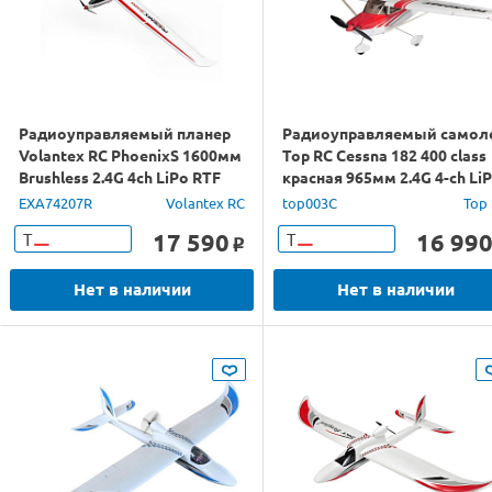
Радиоуправляемый планер
Радиоуправляемый самол
Volantex RC PhoenixS 1600мм
Top RC Cessna 182 400 class
Brushless 2.4G 4ch LiPo RTF
красная 965мм 2.4G 4-ch Li
with Gyro
RTF
EXA74207R
Volantex RC
top003C
Top
17 590
16 99
Т
Т
o
Нет в наличии
Нет в наличии