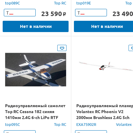
64мм 2.4G 4-ch LiPo RTF
top089C
Top RC
top019E
Top
23 590
23 49
Т
Т
o
Нет в наличии
Нет в наличии
Радиоуправляемый самолет
Радиоуправляемый плане
Top RC Cessna 182 синяя
Volantex RC Phoenix V2
1410мм 2.4G 6-ch LiPo RTF
2000мм Brushless 2.4G 5ch
LiPo RTF
top095C
Top RC
EXA75902R
Volantex