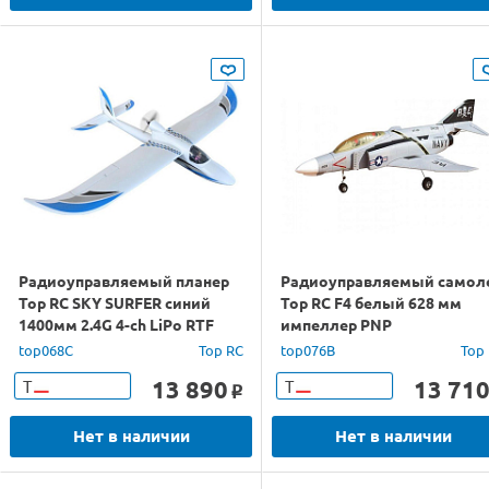
Радиоуправляемый планер
Радиоуправляемый самол
Top RC SKY SURFER синий
Top RC F4 белый 628 мм
1400мм 2.4G 4-ch LiPo RTF
импеллер PNP
top068C
Top RC
top076B
Top
13 890
13 71
Т
Т
o
Нет в наличии
Нет в наличии