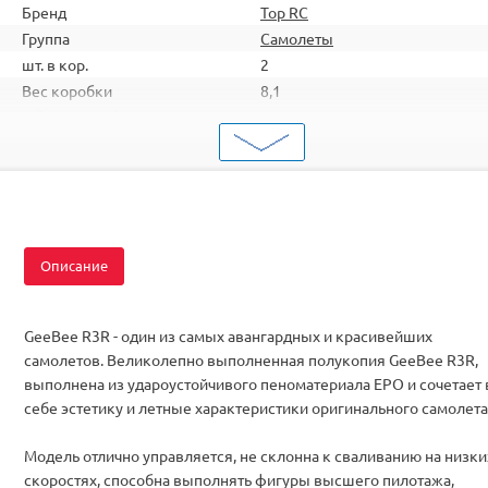
Бренд
Top RC
Группа
Самолеты
шт. в кор.
2
Вес коробки
8,1
Объем коробки
0,247
ШтрихКод
2000000054742
Тип
Самолеты
Вид
Для продвинутых
Серия
Пилотажные
Двигатель
Бесколлекторные
Описание
Комплектация
PNP
GeeBee R3R - один из самых авангардных и красивейших
самолетов. Великолепно выполненная полукопия GeeBee R3R,
выполнена из удароустойчивого пеноматериала ЕРО и сочетает 
себе эстетику и летные характеристики оригинального самолета
Модель отлично управляется, не склонна к сваливанию на низки
скоростях, способна выполнять фигуры высшего пилотажа,