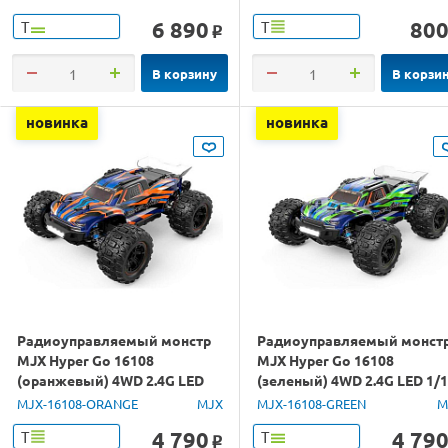
6 890
80
Т
Т
o
В корзину
В корзи
новинка
новинка
Радиоуправляемый монстр
Радиоуправляемый монст
MJX Hyper Go 16108
MJX Hyper Go 16108
(оранжевый) 4WD 2.4G LED
(зеленый) 4WD 2.4G LED 1/
1/16 RTR
RTR
MJX-16108-ORANGE
MJX
MJX-16108-GREEN
M
4 790
4 79
Т
Т
o