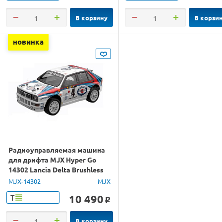
В корзину
В корзи
новинка
Радиоуправляемая машина
для дрифта MJX Hyper Go
14302 Lancia Delta Brushless
4WD 2.4G LED 1/14 RTR
MJX-14302
MJX
10 490
Т
o
В корзину