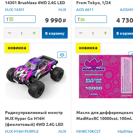
14301 Brushless 4WD 2.4G LED
From Tokyo, 1/24
1/14 RTR
MJX-14301
MJX
AOS-6611
AOSHI
9 990
4 73
Т
Т
o
В корзину
В корзи
новинка
новинка
Радиоуправляемый монстр
Масло для дифференциал
MJX Hyper Go H16H
MadMaxRC 10000cst. 100ml.
(фиолетовый) 4WD 2.4G LED
GPS 1/16 RTR
MJX-H16H-PURPLE
MJX
MMRC10KCST
MadMax