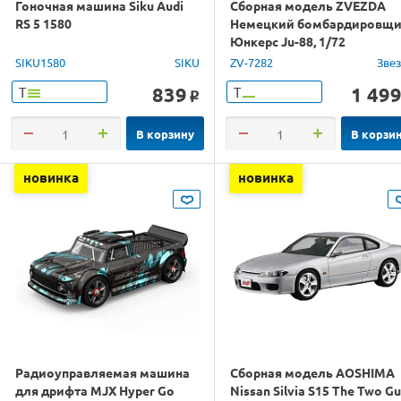
Гоночная машина Siku Audi
Сборная модель ZVEZDA
RS 5 1580
Немецкий бомбардировщ
Юнкерс Ju-88, 1/72
SIKU1580
SIKU
ZV-7282
Зве
839
1 49
Т
Т
o
В корзину
В корзи
новинка
новинка
Радиоуправляемая машина
Сборная модель AOSHIMA
для дрифта MJX Hyper Go
Nissan Silvia S15 The Two G