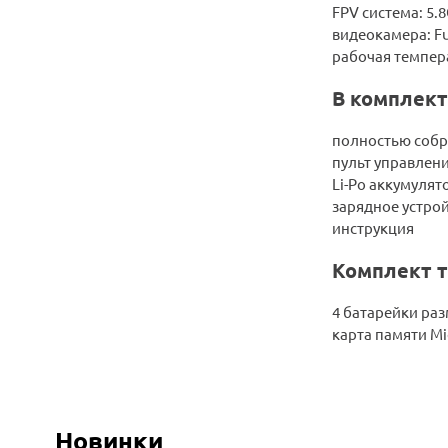
FPV система: 5.
видеокамера: Fu
рабочая темпера
В комплект
полностью собр
пульт управлени
Li-Po аккумулят
зарядное устро
инструкция
Комплект т
4 батарейки ра
карта памяти Mi
Новинки