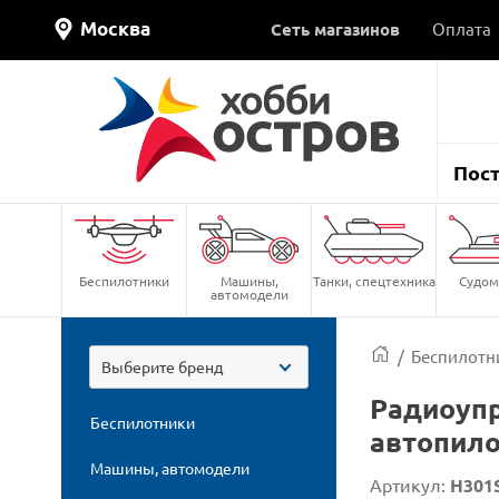
Москва
Сеть магазинов
Оплата
Пос
Беспилотники
Машины,
Танки, спецтехника
Судом
автомодели
/
Беспилотн
Выберите бренд
Радиоупр
Беспилотники
автопилот
Машины, автомодели
Артикул:
H301