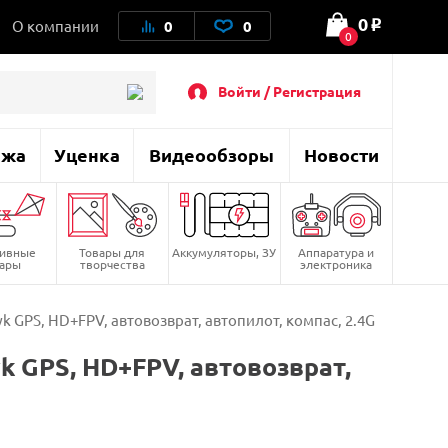
0
О компании
0
0
o
0
Войти / Регистрация
ажа
Уценка
Видеообзоры
Новости
тивные
Товары для
Аккумуляторы, ЗУ
Аппаратура и
вары
творчества
электроника
GPS, HD+FPV, автовозврат, автопилот, компас, 2.4G
 GPS, HD+FPV, автовозврат,