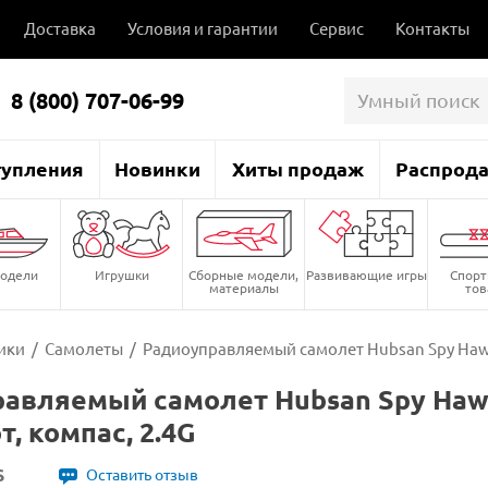
Доставка
Условия и гарантии
Сервис
Контакты
8 (800) 707-06-99
тупления
Новинки
Хиты продаж
Распрод
одели
Игрушки
Сборные модели,
Развивающие игры
Спор
материалы
то
ики
/
Самолеты
/
Радиоуправляемый самолет Hubsan Spy Hawk 
авляемый самолет Hubsan Spy Hawk
, компас, 2.4G
S
Оставить отзыв