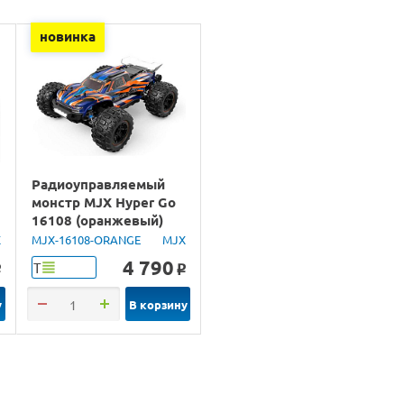
новинка
Радиоуправляемый
монстр MJX Hyper Go
16108 (оранжевый)
4WD 2.4G LED 1/16
X
MJX-16108-ORANGE
MJX
RTR
4 790
Т
o
o
у
В корзину