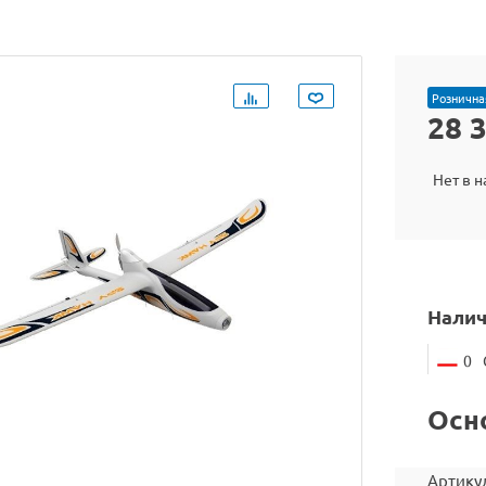
Рознична
28 
Нет в 
Налич
0
Осн
Артику