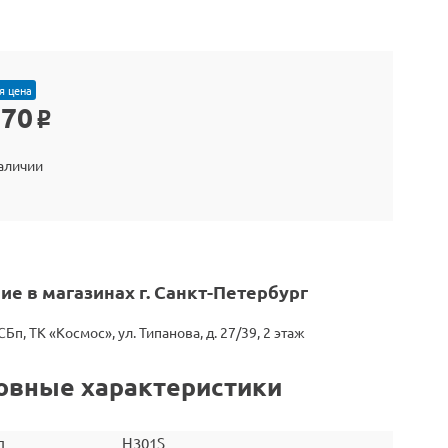
я цена
370
o
наличии
ие в магазинах г. Санкт-Петербург
СБп, ТК «Космос», ул. Типанова, д. 27/39, 2 этаж
овные характеристики
л
H301S