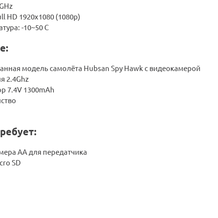
8GHz
ll HD 1920х1080 (1080p)
тура: -10~50 С
е:
анная модель самолёта Hubsan Spy Hawk с видеокамерой
я 2.4Ghz
ор 7.4V 1300mAh
йство
ребует:
змера АА для передатчика
cro SD