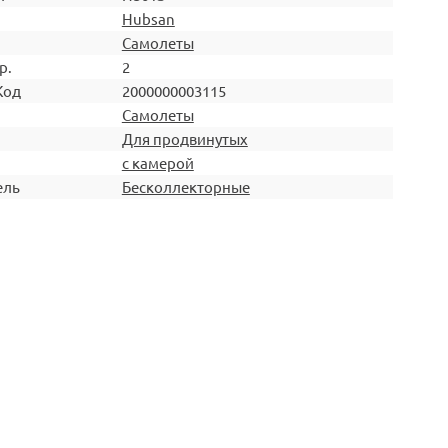
Hubsan
Самолеты
р.
2
Код
2000000003115
Самолеты
Для продвинутых
с камерой
ель
Бесколлекторные