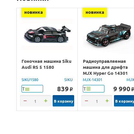
новинка
новинка
Гоночная машина Siku
Радиоуправляемая
Audi RS 5 1580
машина для дрифта
MJX Hyper Go 14301
Brushless 4WD 2.4G
SIKU1580
SIKU
MJX-14301
MJ
LED 1/14 RTR
839
9 990
Т
Т
o
В корзину
В корзин