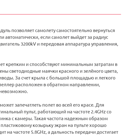
одуль позволяет самолету самостоятельно вернуться
ли автоматически, если самолет выйдет за радиус
игатель 3200kV и передовая аппаратура управления,
ет крепким и способствуют минимальным затратам в
ены светодиодные маячки красного и зелёного цвета,
воды. За счет крыла с большой площадью и легкого
опеллер расположен в обратном направлении,
 невозможно.
ожет запечатлеть полет во всей его красе. Для
нальный пульт, работающий на частоте 2.4GHz со
тинка с камеры. Такая частота надежным образом
я пластиковому козырьку экран на пульте хорошо
ит на частоте 5.8GHz, а дальность передачи достигает