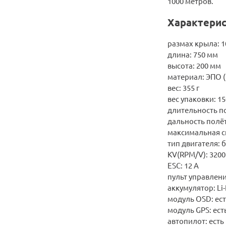
1000 метров.
Характерис
размах крыла: 
длина: 750 мм
высота: 200 мм
материал: ЭПО 
вес: 355 г
вес упаковки: 15
длительность по
дальность полёт
максимальная ск
тип двигателя:
KV(RPM/V): 3200
ESC: 12 A
пульт управления
аккумулятор: Li
модуль OSD: ес
модуль GPS: ест
автопилот: есть