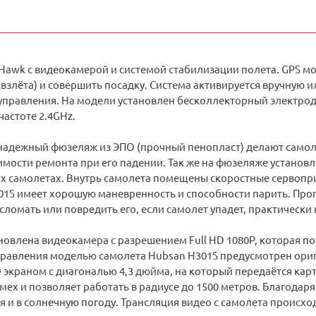
Hawk с видеокамерой и системой стабилизации полета. GPS м
 взлёта) и совершить посадку. Система активируется вручную и
управления. На модели установлен бесколлекторный электродв
астоте 2.4GHz.
 надежный фюзеляж из ЭПО (прочный пенопласт) делают самол
мости ремонта при его падении. Так же на фюзеляже установл
их самолетах. Внутрь самолета помещены скоростные сервопри
301S имеет хорошую маневренность и способности парить. Пр
сломать или повредить его, если самолет упадет, практически
новлена видеокамера с разрешением Full HD 1080P, которая пом
равления моделью самолета Hubsan H301S предусмотрен ориги
экраном c диагональю 4,3 дюйма, на который передаётся кар
ех и позволяет работать в радиусе до 1500 метров. Благодар
 и в солнечную погоду. Трансляция видео с самолета происход