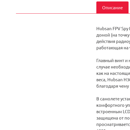
Описание
Hubsan FPV Spy 
домой (на точку
действия радио
работающая на ч
Главный винт и
случае необходи
как на настоящ
веса, Hubsan H
благодаря чему 
В самолете уста
комфортного уп
встроенным LCD 
защищена от пом
просматривается