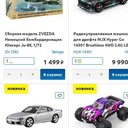
Сборная модель ZVEZDA
Радиоуправляемая машин
Немецкий бомбардировщик
для дрифта MJX Hyper Go
Юнкерс Ju-88, 1/72
14301 Brushless 4WD 2.4G L
1/14 RTR
ZV-7282
Звезда
MJX-14301
M
1 499
9 99
Т
Т
o
В корзину
В корзи
новинка
новинка