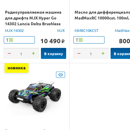
Радиоуправляемая машина
Масло для дифференциал
для дрифта MJX Hyper Go
MadMaxRC 10000cst. 100ml.
14302 Lancia Delta Brushless
4WD 2.4G LED 1/14 RTR
MJX-14302
MJX
MMRC10KCST
MadMax
10 490
80
Т
Т
o
В корзину
В корзи
новинка