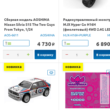
Сборная модель AOSHIMA
Радиоуправляемый монст
Nissan Silvia S15 The Two Guys
MJX Hyper Go H16H
From Tokyo, 1/24
(фиолетовый) 4WD 2.4G LE
GPS 1/16 RTR
AOS-6611
AOSHIMA
MJX-H16H-PURPLE
M
4 730
6 89
Т
Т
o
В корзину
В корзи
новинка
новинка