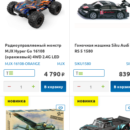
Радиоуправляемый монстр
Гоночная машина Siku Audi
MJX Hyper Go 16108
RS 5 1580
(оранжевый) 4WD 2.4G LED
1/16 RTR
MJX-16108-ORANGE
MJX
SIKU1580
S
4 790
83
Т
Т
o
В корзину
В корзи
новинка
новинка