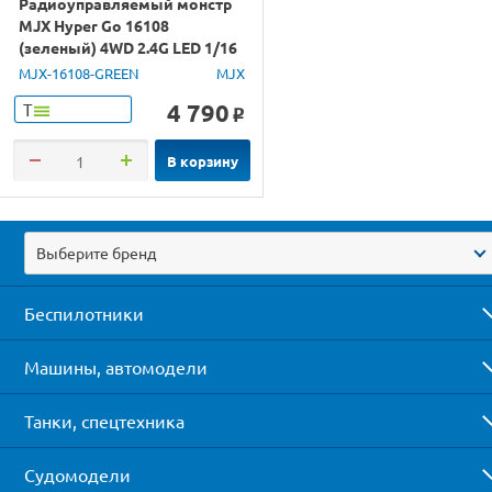
Радиоуправляемый монстр
MJX Hyper Go 16108
(зеленый) 4WD 2.4G LED 1/16
RTR
MJX-16108-GREEN
MJX
4 790
Т
o
В корзину
Выберите бренд
Беспилотники
Машины, автомодели
Танки, спецтехника
Судомодели