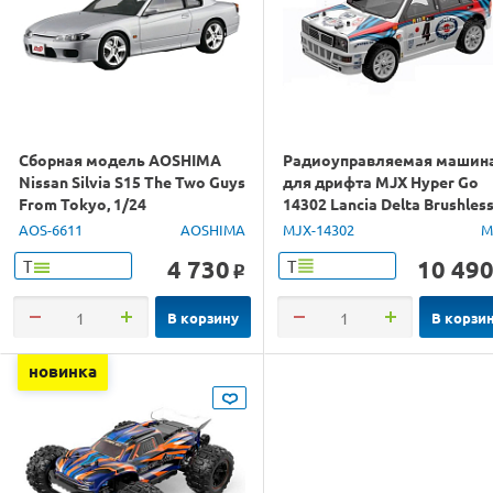
Сборная модель AOSHIMA
Радиоуправляемая машин
Nissan Silvia S15 The Two Guys
для дрифта MJX Hyper Go
From Tokyo, 1/24
14302 Lancia Delta Brushles
4WD 2.4G LED 1/14 RTR
AOS-6611
AOSHIMA
MJX-14302
M
4 730
10 49
Т
Т
o
В корзину
В корзи
новинка