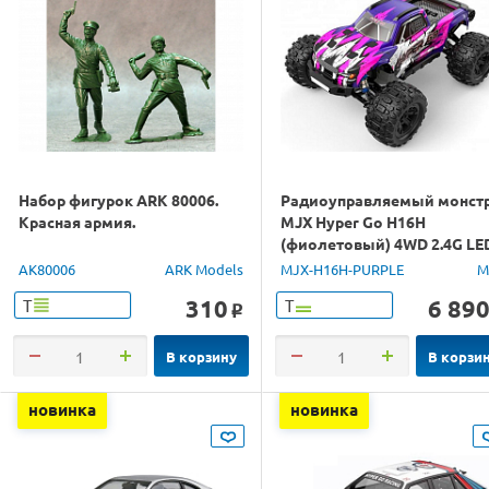
Набор фигурок ARK 80006.
Радиоуправляемый монст
Красная армия.
MJX Hyper Go H16H
(фиолетовый) 4WD 2.4G LE
GPS 1/16 RTR
AK80006
ARK Models
MJX-H16H-PURPLE
M
310
6 89
Т
Т
o
В корзину
В корзи
новинка
новинка