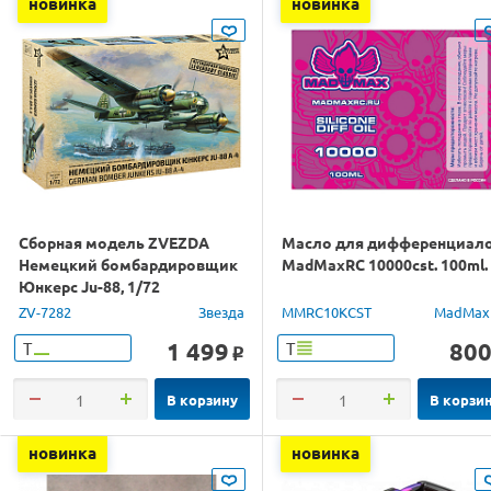
новинка
новинка
Сборная модель ZVEZDA
Масло для дифференциал
Немецкий бомбардировщик
MadMaxRC 10000cst. 100ml.
Юнкерс Ju-88, 1/72
ZV-7282
Звезда
MMRC10KCST
MadMax
1 499
80
Т
Т
o
В корзину
В корзи
новинка
новинка