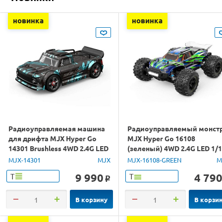
новинка
новинка
Радиоуправляемая машина
Радиоуправляемый монст
для дрифта MJX Hyper Go
MJX Hyper Go 16108
14301 Brushless 4WD 2.4G LED
(зеленый) 4WD 2.4G LED 1/
1/14 RTR
RTR
MJX-14301
MJX
MJX-16108-GREEN
M
9 990
4 79
Т
Т
o
В корзину
В корзи