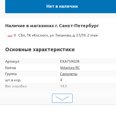
Нет в наличии
Наличие в магазинах г. Санкт-Петербург
0
СБп, ТК «Космос», ул. Типанова, д. 27/39, 2 этаж
Основные характеристики
Артикул
EXA75902R
Бренд
Volantex RC
Группа
Самолеты
шт. в кор.
4
Вес коробки
14,5
Объем коробки
0,237
ШтрихКод
2000000094700
Тип
Самолеты
Вид
Самолеты-планеры