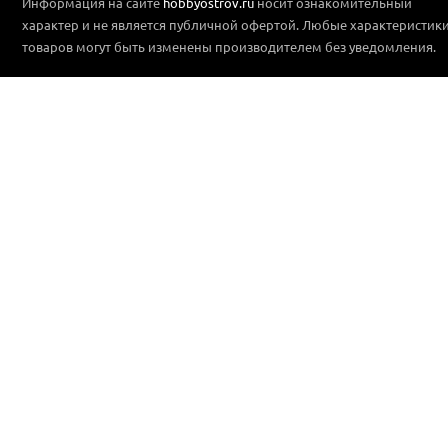
Информация на сайте
hobbyostrov.ru
носит ознакомительный
характер и не является публичной офертой. Любые характеристик
товаров могут быть изменены производителем без уведомления.