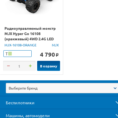
Радиоуправляемый монстр
MJX Hyper Go 16108
(оранжевый) 4WD 2.4G LED
1/16 RTR
MJX-16108-ORANGE
MJX
4 790
Т
o
В корзину
Выберите бренд
Беспилотники
Машины, автомодели