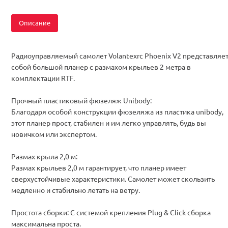
Двигатель
Бесколлекторные
Комплектация
RTF
Описание
Радиоуправляемый самолет Volantexrc Phoenix V2 представляе
собой большой планер с размахом крыльев 2 метра в
комплектации RTF.
Прочный пластиковый фюзеляж Unibody:
Благодаря особой конструкции фюзеляжа из пластика unibody,
этот планер прост, стабилен и им легко управлять, будь вы
новичком или экспертом.
Размах крыла 2,0 м:
Размах крыльев 2,0 м гарантирует, что планер имеет
сверхустойчивые характеристики. Самолет может скользить
медленно и стабильно летать на ветру.
Простота сборки: С системой крепления Plug & Click сборка
максимальна проста.