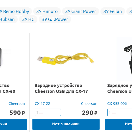
У Remo Hobby
ЗУ Himoto
ЗУ Giant Power
ЗУ Feilun
З
 Hubsan
ЗУ HG
ЗУ G.T.Power
ство
Зарядное устройство
Зарядное 
я CX-60
Cheerson USB для CX-17
Cheerson U
Cheerson
CX-17-22
Cheerson
CX-95S-006
590
290
Т
Т
o
o
ичии
Нет в наличии
Нет