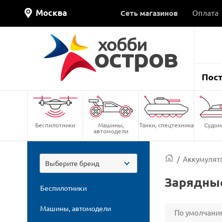
Москва
Сеть магазинов
Оплата
Пос
Беспилотники
Машины,
Танки, спецтехника
Судом
автомодели
/
Аккумулят
Выберите бренд
Зарядные
Беспилотники
Машины, автомодели
По умолчани