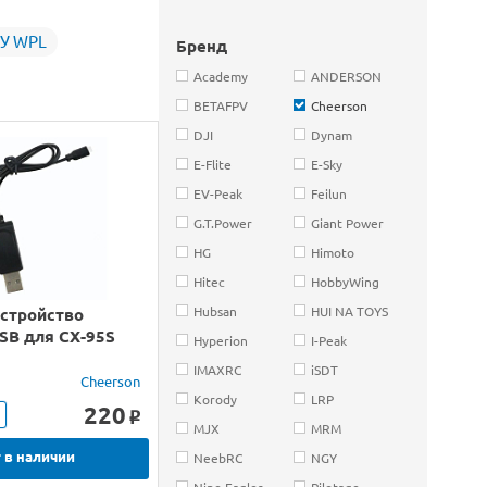
У WPL
Бренд
Academy
ANDERSON
BETAFPV
Cheerson
DJI
Dynam
E-Flite
E-Sky
EV-Peak
Feilun
G.T.Power
Giant Power
HG
Himoto
Hitec
HobbyWing
Hubsan
HUI NA TOYS
устройство
SB для CX-95S
Hyperion
I-Peak
IMAXRC
iSDT
Cheerson
Korody
LRP
220
o
MJX
MRM
 в наличии
NeebRC
NGY
Nine Eagles
Pilotage