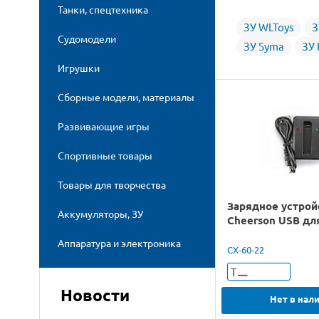
Танки, спецтехника
ЗУ WLToys
З
Судомодели
ЗУ Syma
ЗУ
Игрушки
Сборные модели, материалы
Развивающие игры
Спортивные товары
Товары для творчества
Зарядное устрой
Аккумуляторы, ЗУ
Cheerson USB дл
Аппаратура и электроника
CX-60-22
Т
Новости
Нет в нал