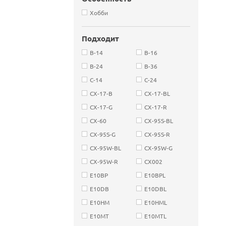
Хобби
Подходит
B-14
B-16
B-24
B-36
C-14
C-24
CX-17-B
CX-17-BL
CX-17-G
CX-17-R
CX-60
CX-95S-BL
CX-95S-G
CX-95S-R
CX-95W-BL
CX-95W-G
CX-95W-R
CX002
E10BP
E10BPL
E10DB
E10DBL
E10HM
E10HML
E10MT
E10MTL