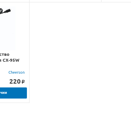
ство
я CX-95W
Cheerson
220
o
ичии