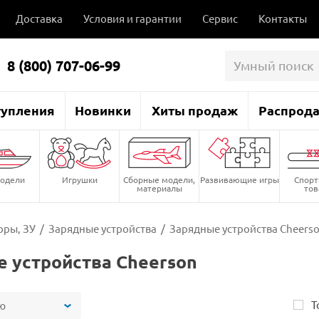
Доставка
Условия и гарантии
Сервис
Контакты
8 (800) 707-06-99
тупления
Новинки
Хиты продаж
Распрод
одели
Игрушки
Сборные модели,
Развивающие игры
Спор
материалы
то
оры, ЗУ
/
Зарядные устройства
/
Зарядные устройства Cheers
 устройства Cheerson
Т
ю