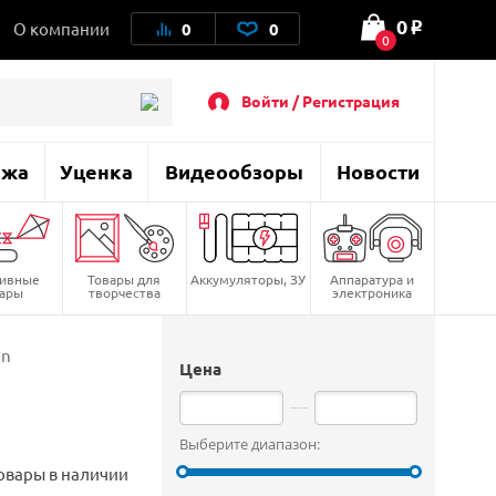
0
О компании
0
0
o
0
Войти / Регистрация
ажа
Уценка
Видеообзоры
Новости
тивные
Товары для
Аккумуляторы, ЗУ
Аппаратура и
вары
творчества
электроника
on
Цена
Выберите диапазон:
овары в наличии