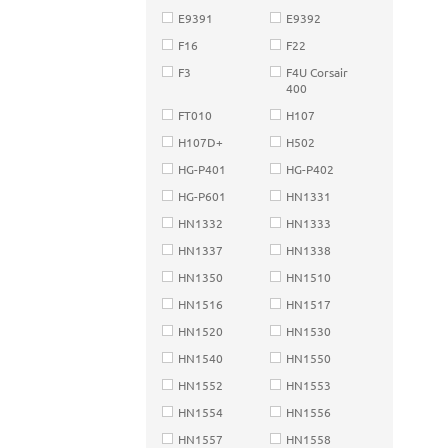
E9391
E9392
F16
F22
F3
F4U Corsair
400
FT010
H107
H107D+
H502
HG-P401
HG-P402
HG-P601
HN1331
HN1332
HN1333
HN1337
HN1338
HN1350
HN1510
HN1516
HN1517
HN1520
HN1530
HN1540
HN1550
HN1552
HN1553
HN1554
HN1556
HN1557
HN1558