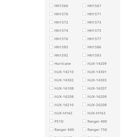
HN1560
HN1567
HN1570
HN1571
HN1572
HN1573
HN1574
HN1575
HN1576
HN1577
HN1585
HN1586
HN1592
HN1593
Hurricane
MJX-14209
MJX-14210
MJX-14301
MJX-14302
MJX-14303
MJX-16108
MJX-16207
MJX-16208
MJX-16209
MJX-16210
MJX-20208
MJX-M162
MJX-M163
P51D
Ranger 400
Ranger 600
Ranger 750