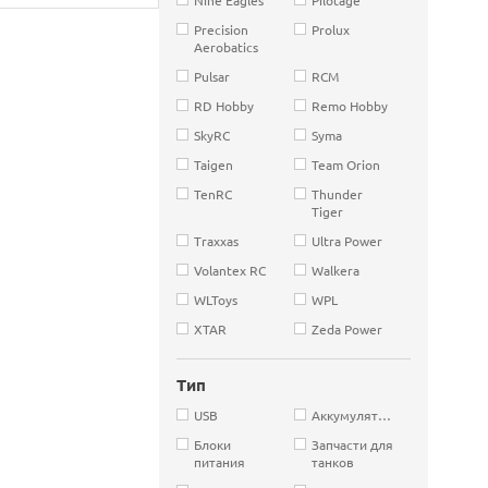
Precision
Prolux
Aerobatics
Pulsar
RCM
RD Hobby
Remo Hobby
SkyRC
Syma
Taigen
Team Orion
TenRC
Thunder
Tiger
Traxxas
Ultra Power
Volantex RC
Walkera
WLToys
WPL
XTAR
Zeda Power
Тип
USB
Аккумуляторы
Блоки
Запчасти для
питания
танков