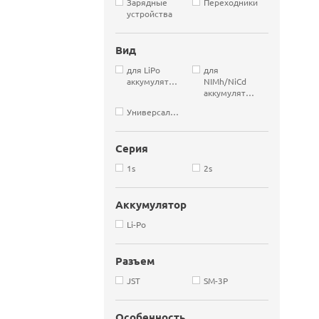
Зарядные
Переходники
устройства
Вид
для LiPo
для
аккумуляторов
NIMh/NiCd
аккумуляторов
Универсальные
Серия
1s
2s
Аккумулятор
Li-Po
Разъем
JST
SM-3P
Особенность