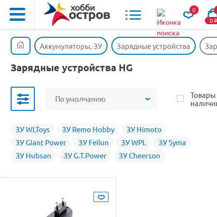
0
0
Аккумуляторы, ЗУ
Зарядные устройства
Зар
Зарядные устройства HG
Товары
По умолчанию
наличи
ЗУ WLToys
ЗУ Remo Hobby
ЗУ Himoto
ЗУ Giant Power
ЗУ Feilun
ЗУ WPL
ЗУ Syma
ЗУ Hubsan
ЗУ G.T.Power
ЗУ Cheerson