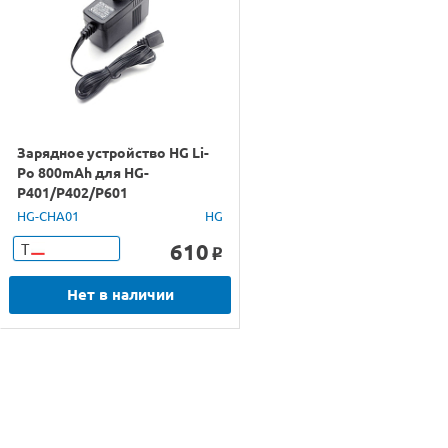
Зарядное устройство HG Li-
Po 800mAh для HG-
P401/P402/P601
HG-CHA01
HG
610
Т
o
Нет в наличии