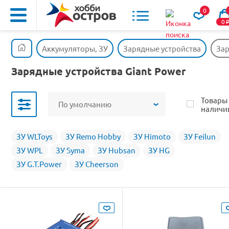
0
0
Аккумуляторы, ЗУ
Зарядные устройства
Зар
Зарядные устройства Giant Power
Товары
По умолчанию
наличи
ЗУ WLToys
ЗУ Remo Hobby
ЗУ Himoto
ЗУ Feilun
ЗУ WPL
ЗУ Syma
ЗУ Hubsan
ЗУ HG
ЗУ G.T.Power
ЗУ Cheerson