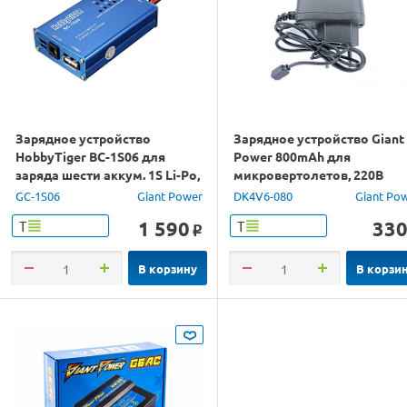
Зарядное устройство
Зарядное устройство Giant
HobbyTiger BC-1S06 для
Power 800mAh для
заряда шести аккум. 1S Li-Po,
микровертолетов, 220В
6x500mAh, Molex
GC-1S06
Giant Power
DK4V6-080
Giant Po
1 590
33
Т
Т
o
В корзину
В корзи