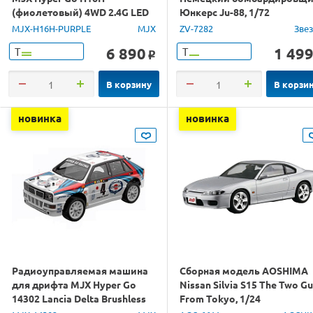
(фиолетовый) 4WD 2.4G LED
Юнкерс Ju-88, 1/72
GPS 1/16 RTR
MJX-H16H-PURPLE
MJX
ZV-7282
Зве
6 890
1 49
Т
Т
o
В корзину
В корзи
новинка
новинка
Радиоуправляемая машина
Сборная модель AOSHIMA
для дрифта MJX Hyper Go
Nissan Silvia S15 The Two G
14302 Lancia Delta Brushless
From Tokyo, 1/24
4WD 2.4G LED 1/14 RTR