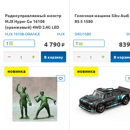
Радиоуправляемый монстр
Гоночная машина Siku Audi
MJX Hyper Go 16108
RS 5 1580
(оранжевый) 4WD 2.4G LED
1/16 RTR
MJX-16108-ORANGE
MJX
SIKU1580
S
4 790
83
Т
Т
o
В корзину
В корзи
новинка
новинка