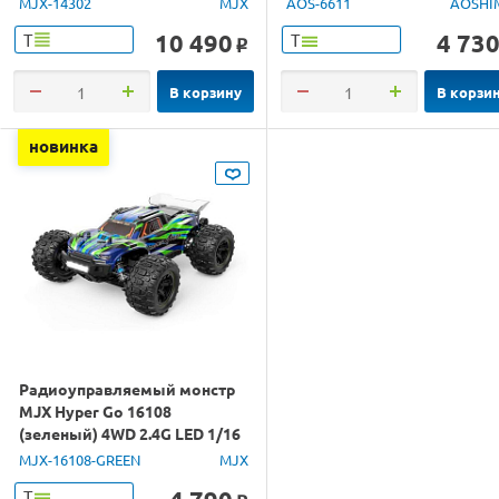
MJX-14302
MJX
AOS-6611
AOSHI
10 490
4 73
Т
Т
o
В корзину
В корзи
новинка
Радиоуправляемый монстр
MJX Hyper Go 16108
(зеленый) 4WD 2.4G LED 1/16
RTR
MJX-16108-GREEN
MJX
Т