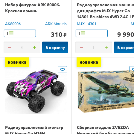
Набор фигурок ARK 80006.
Радиоуправляемая машин
Красная армия.
для дрифта MJX Hyper Go
14301 Brushless 4WD 2.4G L
1/14 RTR
AK80006
ARK Models
MJX-14301
M
310
9 99
Т
Т
o
В корзину
В корзи
новинка
новинка
Радиоуправляемый монстр
Сборная модель ZVEZDA
MJX Hyper Go H16H
Немецкий бомбардировщ