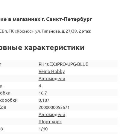
ие в магазинах г. Санкт-Петербург
СБп, ТК «Космос», ул. Типанова, д. 27/39, 2 этаж
овные характеристики
л
RH10EX3PRO-UPG-BLUE
Remo Hobby
Автомодели
р.
4
робки
16,7
коробки
0,187
Код
2000000055671
Автомодели
Шорт-корс
аб
1/10