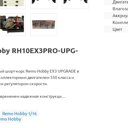
Двигат
Влагоз
Аккуму
Компле
Цвет
bby RH10EX3PRO-UPG-
й шорт-корс Remo Hobby EX3 UPGRADE в
коллекторным двигателем 550 класса и
 регулятором скорости.
 временем надежная конструкци…
Remo Hobby 1/16
emo Hobby