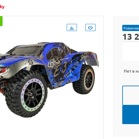
by
Рознична
13 
Нет в 