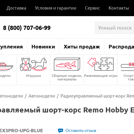
Доставка
Условия и гарантии
Сервис
Контакты
8 (800) 707-06-99
тупления
Новинки
Хиты продаж
Распрод
одели
Игрушки
Сборные модели,
Развивающие игры
Спор
материалы
то
втомодели
/
Автомодели
/
Радиоуправляемый шорт-корс Remo
авляемый шорт-корс Remo Hobby E
EX3PRO-UPG-BLUE
Оставить отзыв