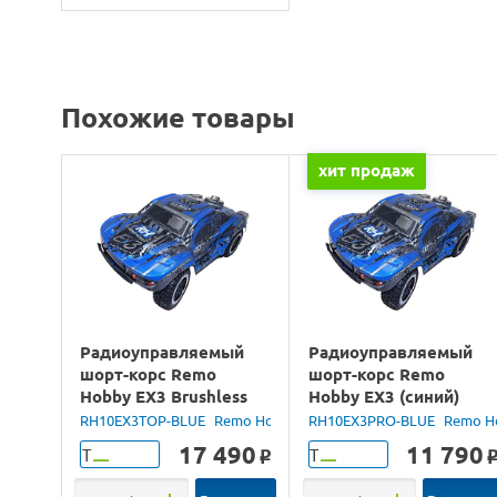
Похожие товары
хит продаж
Радиоуправляемый
Радиоуправляемый
шорт-корс Remo
шорт-корс Remo
Hobby EX3 Brushless
Hobby EX3 (синий)
(синий) 4WD 2.4G 1/10
4WD 2.4G 1/10 RTR
RH10EX3TOP-BLUE
Remo Hobby
RH10EX3PRO-BLUE
Remo H
RTR
17 490
11 790
Т
Т
o