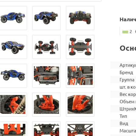
Налич
2
Осн
Артику
Бренд
Группа
шт. в ко
Вес ко
Объем 
Штрих
Тип
Вид
Масшт