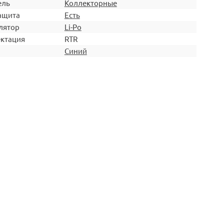
ель
Коллекторные
ащита
Есть
лятор
Li-Po
ктация
RTR
Синий