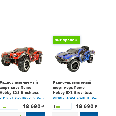
хит продаж
Радиоуправляемый
Радиоуправляемый
шорт-корс Remo
шорт-корс Remo
Hobby EX3 Brushless
Hobby EX3 Brushless
UPGRADE (красный)
UPGRADE (синий) 4WD
RH10EX3TOP-UPG-RED
Remo Hobby
RH10EX3TOP-UPG-BLUE
Remo Hobby
4WD 2.4G 1/10 RTR
2.4G 1/10 RTR
18 690
18 690
Т
Т
o
o