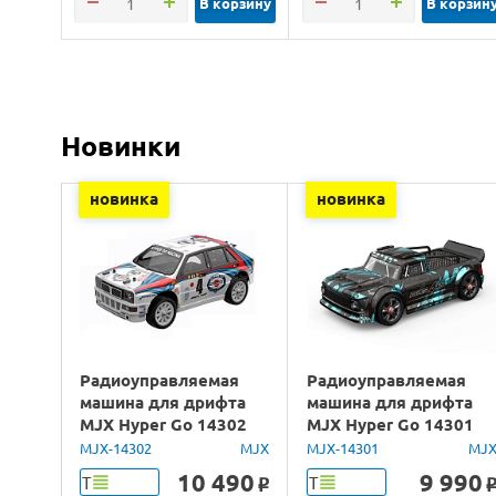
В корзину
В корзин
Новинки
новинка
новинка
Радиоуправляемая
Радиоуправляемая
машина для дрифта
машина для дрифта
MJX Hyper Go 14302
MJX Hyper Go 14301
Lancia Delta Brushless
Brushless 4WD 2.4G
MJX-14302
MJX
MJX-14301
MJ
4WD 2.4G LED 1/14
LED 1/14 RTR
10 490
9 990
Т
Т
o
RTR