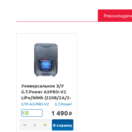
Рекомендуем
Универсальное З/У
G.T.Power A3PRO-V2
LiPo/NiMh (220В/2A/2-
3S) Tamiya/Mini Tamiya
GTP-A3-PRO-V2
G.T.Power
1 490
Т
o
В корзину