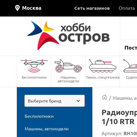
Москва
Сеть магазинов
Оплата
Пос
Беспилотники
Машины,
Танки, спецтехника
Судом
автомодели
/
Машины, а
Выберите бренд
Радиоупр
Беспилотники
1/10 RTR
Машины, автомодели
Артикул:
RH10