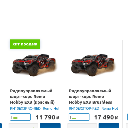
хит продаж
Радиоуправляемый
Радиоуправляемый
шорт-корс Remo
шорт-корс Remo
Hobby EX3 (красный)
Hobby EX3 Brushless
4WD 2.4G 1/10 RTR
(красный) 4WD 2.4G
obby
RH10EX3PRO-RED
Remo Hobby
RH10EX3TOP-RED
Remo Hobby
1/10 RTR
11 790
17 490
Т
Т
o
o
o