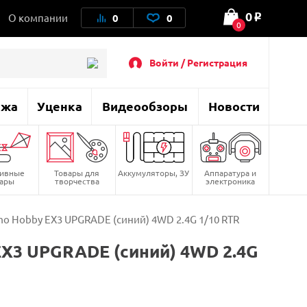
0
О компании
0
0
o
0
Войти / Регистрация
ажа
Уценка
Видеообзоры
Новости
тивные
Товары для
Аккумуляторы, ЗУ
Аппаратура и
вары
творчества
электроника
 Hobby EX3 UPGRADE (синий) 4WD 2.4G 1/10 RTR
X3 UPGRADE (синий) 4WD 2.4G