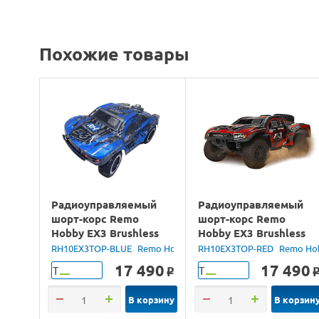
Похожие товары
Радиоуправляемый
Радиоуправляемый
шорт-корс Remo
шорт-корс Remo
Hobby EX3 Brushless
Hobby EX3 Brushless
(синий) 4WD 2.4G 1/10
(красный) 4WD 2.4G
RH10EX3TOP-BLUE
Remo Hobby
RH10EX3TOP-RED
Remo Ho
RTR
1/10 RTR
17 490
17 490
Т
Т
o
В корзину
В корзин