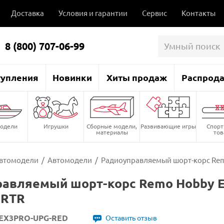
Доставка
Условия и гарантии
Сервис
Контакты
8 (800) 707-06-99
тупления
Новинки
Хиты продаж
Распрод
одели
Игрушки
Сборные модели,
Развивающие игры
Спор
материалы
то
втомодели
/
Автомодели
/
Радиоуправляемый шорт-корс Rem
равляемый шорт-корс Remo Hobby 
 RTR
EX3PRO-UPG-RED
Оставить отзыв