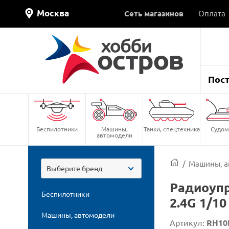
Москва
Сеть магазинов
Оплата
Пос
Беспилотники
Машины,
Танки, спецтехника
Судом
автомодели
/
Машины, а
Выберите бренд
Радиоуп
Беспилотники
2.4G 1/10
Машины, автомодели
Артикул:
RH10