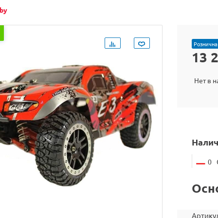
by
Рознична
13 
Нет в 
Налич
0
Осн
Артику