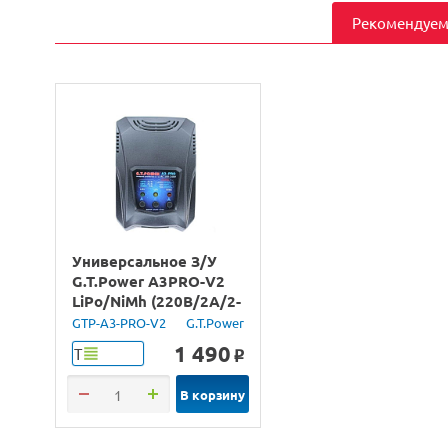
Рекомендуем
Универсальное З/У
G.T.Power A3PRO-V2
LiPo/NiMh (220В/2A/2-
3S) Tamiya/Mini Tamiya
GTP-A3-PRO-V2
G.T.Power
1 490
Т
o
В корзину