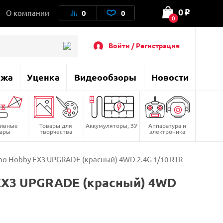
0
О компании
0
0
o
0
Войти / Регистрация
ажа
Уценка
Видеообзоры
Новости
тивные
Товары для
Аккумуляторы, ЗУ
Аппаратура и
вары
творчества
электроника
o Hobby EX3 UPGRADE (красный) 4WD 2.4G 1/10 RTR
EX3 UPGRADE (красный) 4WD