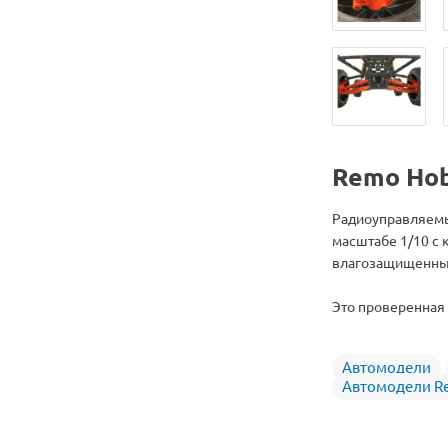
Remo Ho
Радиоуправляемы
масштабе 1/10 с 
влагозащищенным
Это проверенная
Автомодели
Автомодели R