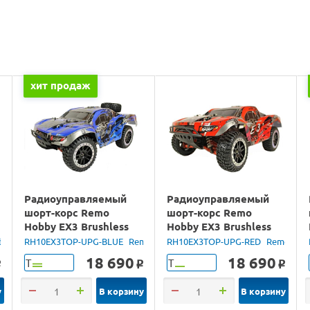
хит продаж
Радиоуправляемый
Радиоуправляемый
шорт-корс Remo
шорт-корс Remo
Hobby EX3 Brushless
Hobby EX3 Brushless
UPGRADE (синий) 4WD
UPGRADE (красный)
bby
RH10EX3TOP-UPG-BLUE
Remo Hobby
RH10EX3TOP-UPG-RED
Remo Hob
2.4G 1/10 RTR
4WD 2.4G 1/10 RTR
18 690
18 690
Т
Т
o
o
o
у
В корзину
В корзину