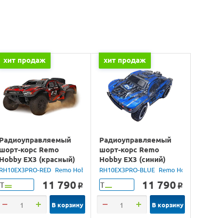
хит продаж
хит продаж
Радиоуправляемый
Радиоуправляемый
шорт-корс Remo
шорт-корс Remo
Hobby EX3 (красный)
Hobby EX3 (синий)
4WD 2.4G 1/10 RTR
4WD 2.4G 1/10 RTR
by
RH10EX3PRO-RED
Remo Hobby
RH10EX3PRO-BLUE
Remo Hobby
11 790
11 790
Т
Т
o
o
В корзину
В корзину