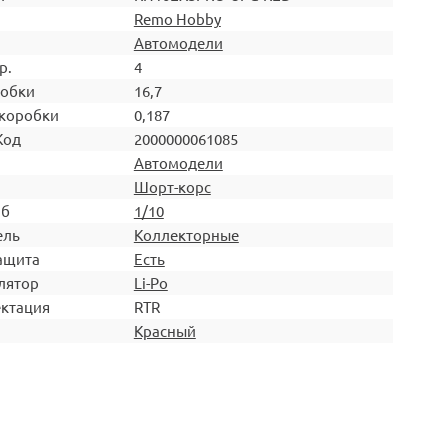
Remo Hobby
Автомодели
р.
4
робки
16,7
коробки
0,187
Код
2000000061085
Автомодели
Шорт-корс
аб
1/10
ель
Коллекторные
ащита
Есть
лятор
Li-Po
ктация
RTR
Красный