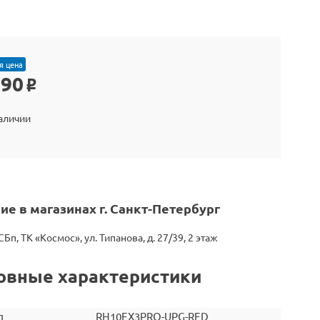
я цена
290
o
наличии
ие в магазинах г. Санкт-Петербург
СБп, ТК «Космос», ул. Типанова, д. 27/39, 2 этаж
овные характеристики
л
RH10EX3PRO-UPG-RED