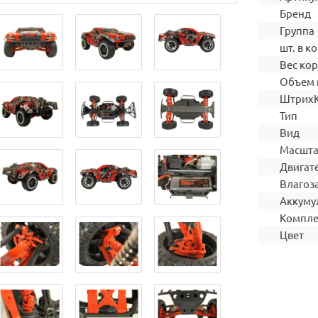
Бренд
Группа
шт. в ко
Вес ко
Объем 
Штрих
Тип
Вид
Масшт
Двигат
Влагоз
Аккуму
Компле
Цвет