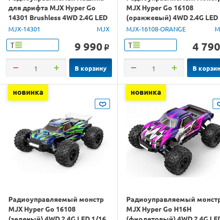
для дрифта MJX Hyper Go
MJX Hyper Go 16108
14301 Brushless 4WD 2.4G LED
(оранжевый) 4WD 2.4G LED
1/14 RTR
1/16 RTR
MJX-14301
MJX
MJX-16108-ORANGE
M
9 990
4 79
Т
Т
o
В корзину
В корзи
новинка
новинка
Радиоуправляемый монстр
Радиоуправляемый монст
MJX Hyper Go 16108
MJX Hyper Go H16H
(зеленый) 4WD 2.4G LED 1/16
(фиолетовый) 4WD 2.4G LE