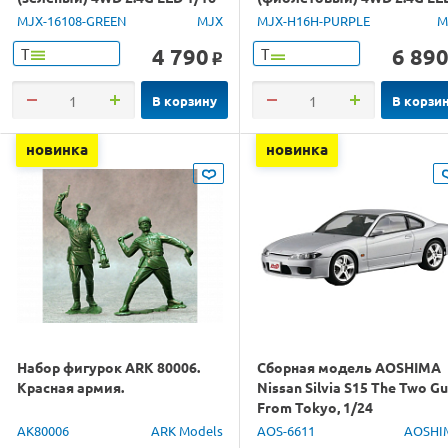
RTR
GPS 1/16 RTR
MJX-16108-GREEN
MJX
MJX-H16H-PURPLE
M
4 790
6 89
Т
Т
o
В корзину
В корзи
новинка
новинка
Набор фигурок ARK 80006.
Сборная модель AOSHIMA
Красная армия.
Nissan Silvia S15 The Two G
From Tokyo, 1/24
AK80006
ARK Models
AOS-6611
AOSHI