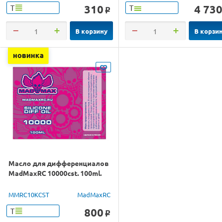
310
4 73
Т
Т
o
В корзину
В корзи
новинка
Масло для дифференциалов
MadMaxRC 10000cst. 100ml.
MMRC10KCST
MadMaxRC
800
Т
o