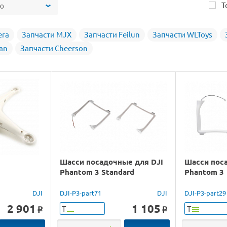
Т
ю
era
Запчасти MJX
Запчасти Feilun
Запчасти WLToys
an
Запчасти Cheerson
Шасси посадочные для DJI
Шасси пос
Phantom 3 Standard
Phantom 3
DJI
DJI-P3-part71
DJI
DJI-P3-part29
2 901
1 105
Т
Т
o
o