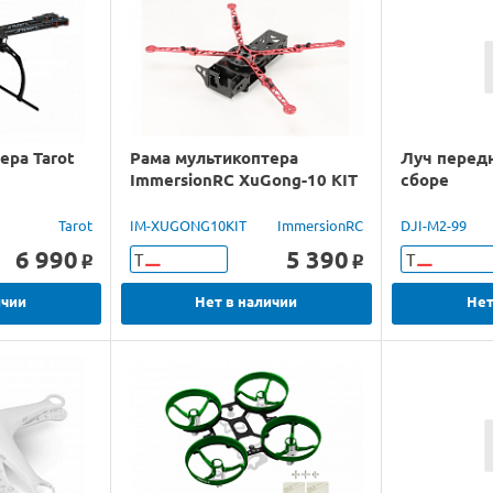
ера Tarot
Рама мультикоптера
Луч передн
ImmersionRC XuGong-10 KIT
сборе
Tarot
IM-XUGONG10KIT
ImmersionRC
DJI-M2-99
6 990
5 390
Т
Т
o
o
ичии
Нет в наличии
Нет