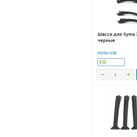
Шасси для Syma
черные
X5HW-03B
Т