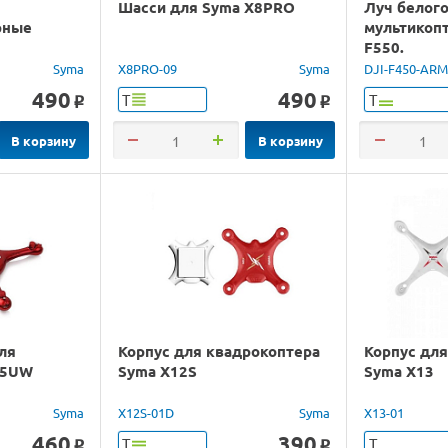
Шасси для Syma X8PRO
Луч белого
рные
мультикопт
F550.
Syma
X8PRO-09
Syma
DJI-F450-AR
490
490
Т
Т
o
o
В корзину
В корзину
ля
Корпус для квадрокоптера
Корпус дл
X5UW
Syma X12S
Syma X13
Syma
X12S-01D
Syma
X13-01
460
390
Т
Т
o
o