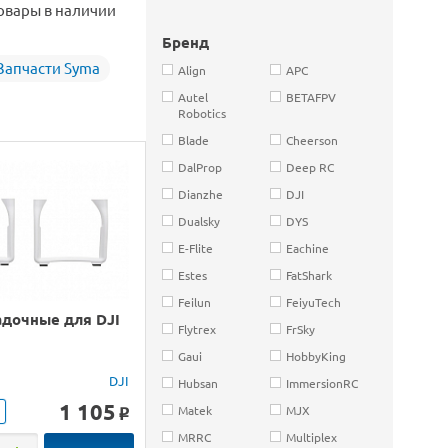
овары в наличии
Бренд
Запчасти Syma
Align
APC
Autel
BETAFPV
Robotics
Blade
Cheerson
DalProp
Deep RC
Dianzhe
DJI
Dualsky
DYS
E-Flite
Eachine
Estes
FatShark
Feilun
FeiyuTech
адочные для DJI
Flytrex
FrSky
Gaui
HobbyKing
DJI
Hubsan
ImmersionRC
1 105
Matek
MJX
o
MRRC
Multiplex