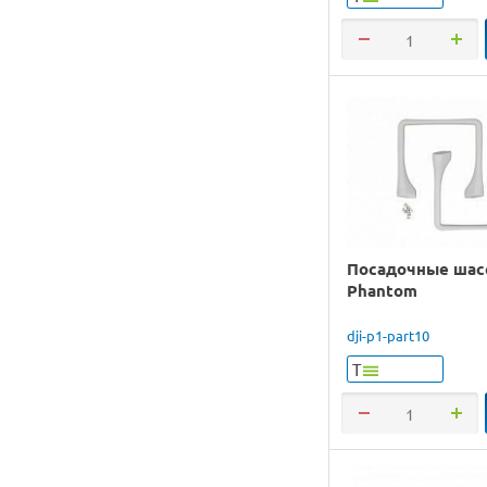
Посадочные шасс
Phantom
dji-p1-part10
Т