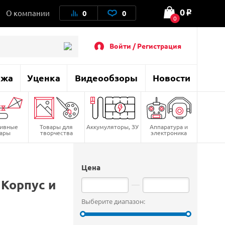
0
О компании
0
0
o
0
Войти / Регистрация
ажа
Уценка
Видеообзоры
Новости
тивные
Товары для
Аккумуляторы, ЗУ
Аппаратура и
вары
творчества
электроника
Цена
 Корпус и
Выберите диапазон: