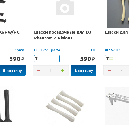
 X5HW/HC
Шасси посадочные для DJI
Шасси для
Phantom 2 Vision+
Syma
DJI-P2V+-part4
DJI
X8SW-09
590
590
Т
Т
o
o
В корзину
В корзину