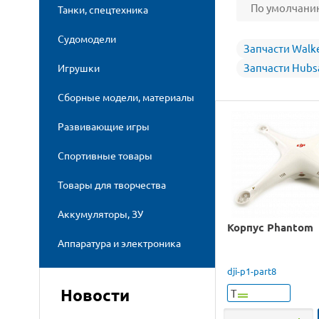
По умолчани
Танки, спецтехника
Судомодели
Запчасти Walk
Запчасти Hubs
Игрушки
Сборные модели, материалы
Развивающие игры
Спортивные товары
Товары для творчества
Аккумуляторы, ЗУ
Корпус Phantom
Аппаратура и электроника
dji-p1-part8
Новости
Т