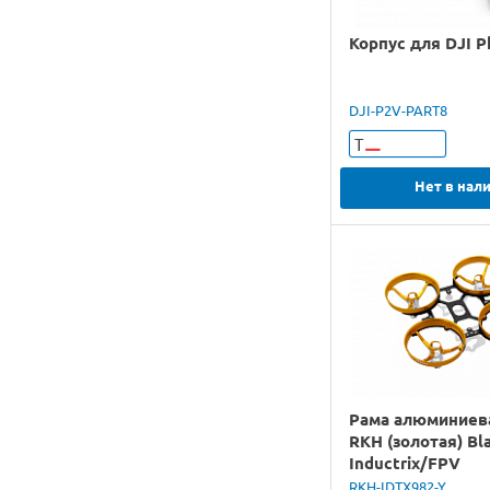
Корпус для DJI 
DJI-P2V-PART8
Т
Нет в нал
Рама алюминиев
RKH (золотая) Bl
Inductrix/FPV
RKH-IDTX982-Y