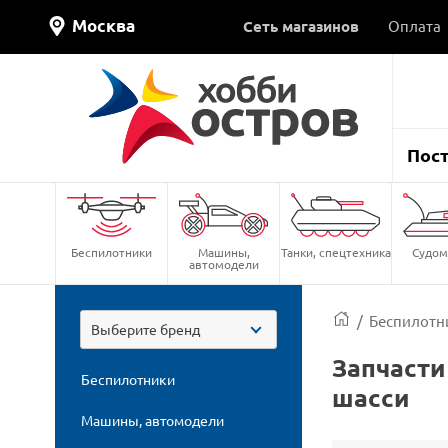
Москва
Сеть магазинов
Оплата
Пос
Беспилотники
Машины,
Танки, спецтехника
Судом
автомодели
/
Беспилотн
Выберите бренд
Запчасти
Беспилотники
шасси
Машины, автомодели