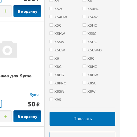
X4
X5
X52C
X54HC
В корзину
X54HW
X56W
X5C
X5HC
X5HW
X5SC
X5SW
X5UC
X5UW
X5UW-D
X6
X8C
X8G
X8HC
X8HG
X8HW
рама для Syma
X8PRO
X8SC
X8SW
X8W
Syma
X9S
50
o
В корзину