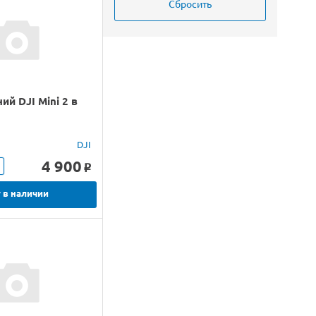
ий DJI Mini 2 в
DJI
4 900
o
 в наличии