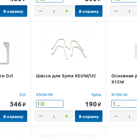
В корзину
В корзину
и DJI
Шасси для Syma X5UW/UC
Основная 
X15W
DJI
X5UW-09
Syma
X15W-20
346
190
Т
Т
o
o
В корзину
В корзину