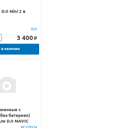
DJI Mini 2 в
DJI
3 400
o
 в наличии
иненные с
без батереек)
ля DJI MAVIC
PGYTECH