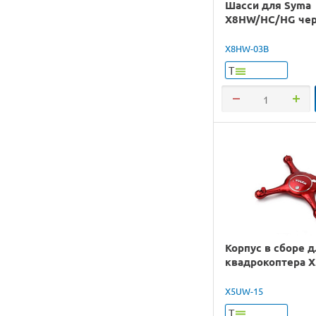
Шасси для Syma
X8HW/HC/HG че
X8HW-03B
Т
Корпус в сборе д
квадрокоптера 
X5UW-15
Т