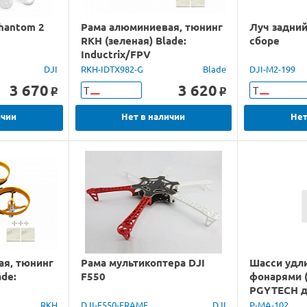
Phantom 2
Рама алюминиевая, тюнинг
Луч задний 
RKH (зеленая) Blade:
сборе
Inductrix/FPV
DJI
RKH-IDTX982-G
Blade
DJI-M2-199
3 670
3 620
Т
Т
o
o
ичии
Нет в наличии
Нет
ая, тюнинг
Рама мультикоптера DJI
Шасси удл
ade:
F550
фонарями (
PGYTECH д
PRO
RKH
DJI-F550-FRAME
DJI
P-MA-102