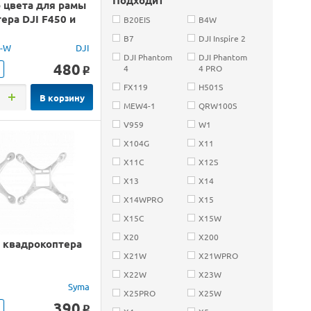
 цвета для рамы
ера DJI F450 и
B20EIS
B4W
B7
DJI Inspire 2
M-W
DJI
DJI Phantom
DJI Phantom
480
4
4 PRO
o
FX119
H501S
В корзину
MEW4-1
QRW100S
V959
W1
X104G
X11
X11C
X12S
X13
X14
X14WPRO
X15
X15C
X15W
X20
X200
я квадрокоптера
X21W
X21WPRO
X22W
X23W
Syma
X25PRO
X25W
390
o