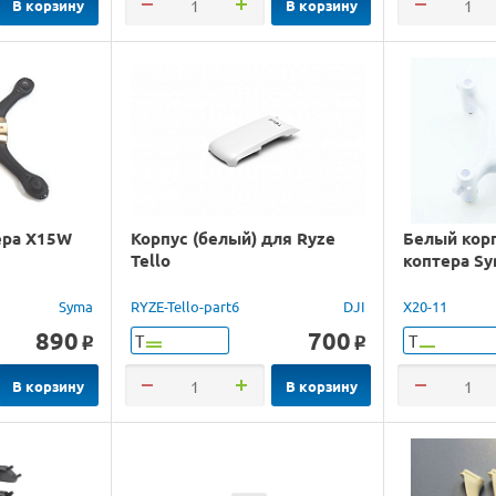
В корзину
В корзину
ера X15W
Корпус (белый) для Ryze
Белый корп
Tello
коптера S
Syma
RYZE-Tello-part6
DJI
X20-11
890
700
Т
Т
o
o
В корзину
В корзину