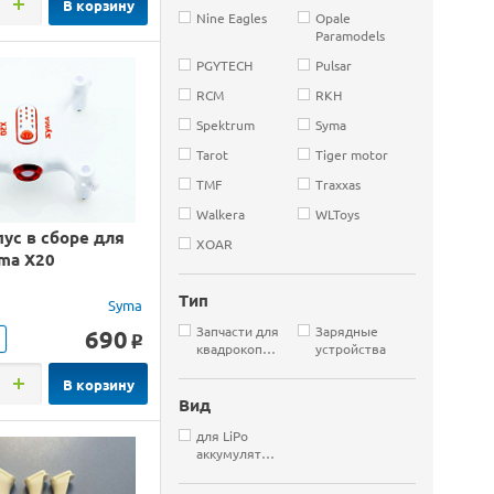
В корзину
Nine Eagles
Opale
Paramodels
PGYTECH
Pulsar
RCM
RKH
Spektrum
Syma
Tarot
Tiger motor
TMF
Traxxas
Walkera
WLToys
ус в сборе для
XOAR
yma X20
Тип
Syma
Запчасти для
Зарядные
690
o
квадрокоптеров
устройства
В корзину
Вид
для LiPo
аккумуляторов