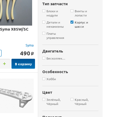
Тип запчасти
Блоки и
Винты и
модули
лопасти
Детали и
Корпус и
механизмы
шасси
 Syma X8SW/SC
Платы
управления
Syma
Двигатель
490
o
Бесколлекторные
В корзину
Особенность
Хобби
Цвет
Зелёный,
Красный,
Чёрный
Чёрный
Подходит