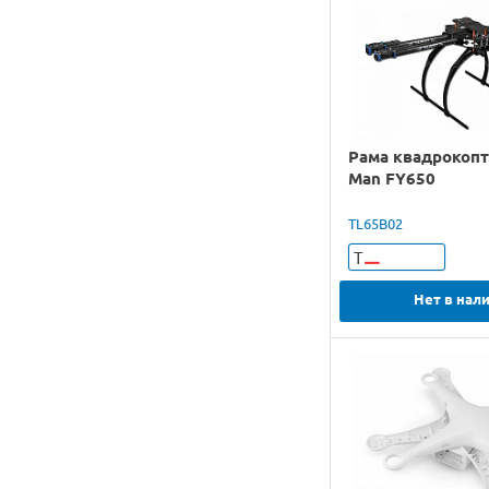
Рама квадрокопт
Man FY650
TL65B02
Т
Нет в нал