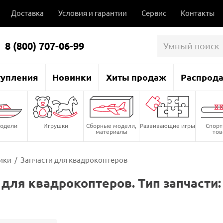
Доставка
Условия и гарантии
Сервис
Контакты
8 (800) 707-06-99
тупления
Новинки
Хиты продаж
Распрод
одели
Игрушки
Сборные модели,
Развивающие игры
Спор
материалы
то
ики
/
Запчасти для квадрокоптеров
 для квадрокоптеров. Тип запчасти: