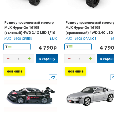
Радиоуправляемый монстр
Радиоуправляемый монст
MJX Hyper Go 16108
MJX Hyper Go 16108
(зеленый) 4WD 2.4G LED 1/16
(оранжевый) 4WD 2.4G LED
RTR
1/16 RTR
MJX-16108-GREEN
MJX
MJX-16108-ORANGE
M
4 790
4 79
Т
Т
o
В корзину
В корзи
новинка
новинка