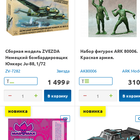
Сборная модель ZVEZDA
Набор фигурок ARK 80006.
Немецкий бомбардировщик
Красная армия.
Юнкерс Ju-88, 1/72
ZV-7282
Звезда
AK80006
ARK Mod
1 499
31
Т
Т
o
В корзину
В корзи
новинка
новинка