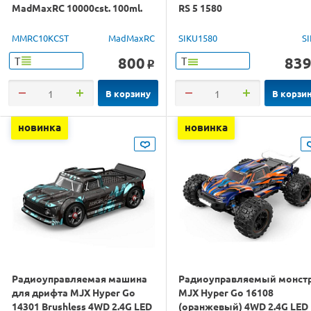
MadMaxRC 10000cst. 100ml.
RS 5 1580
MMRC10KCST
MadMaxRC
SIKU1580
S
800
83
Т
Т
o
В корзину
В корзи
новинка
новинка
Радиоуправляемая машина
Радиоуправляемый монст
для дрифта MJX Hyper Go
MJX Hyper Go 16108
14301 Brushless 4WD 2.4G LED
(оранжевый) 4WD 2.4G LED