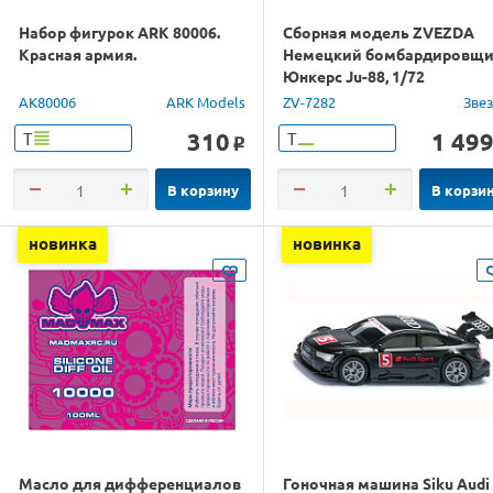
Набор фигурок ARK 80006.
Сборная модель ZVEZDA
Красная армия.
Немецкий бомбардировщ
Юнкерс Ju-88, 1/72
AK80006
ARK Models
ZV-7282
Зве
310
1 49
Т
Т
o
В корзину
В корзи
новинка
новинка
Масло для дифференциалов
Гоночная машина Siku Audi