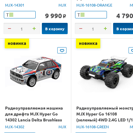
1/14 RTR
1/16 RTR
MJX-14301
MJX
MJX-16108-ORANGE
M
9 990
4 79
Т
Т
o
В корзину
В корзи
новинка
новинка
Радиоуправляемая машина
Радиоуправляемый монст
для дрифта MJX Hyper Go
MJX Hyper Go 16108
14302 Lancia Delta Brushless
(зеленый) 4WD 2.4G LED 1/
4WD 2.4G LED 1/14 RTR
RTR
MJX-14302
MJX
MJX-16108-GREEN
M