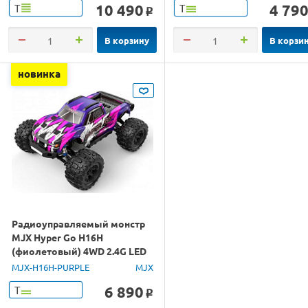
10 490
4 79
Т
Т
o
В корзину
В корзи
новинка
Радиоуправляемый монстр
MJX Hyper Go H16H
(фиолетовый) 4WD 2.4G LED
GPS 1/16 RTR
MJX-H16H-PURPLE
MJX
6 890
Т
o