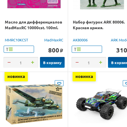
Масло для дифференциалов
Набор фигурок ARK 80006.
MadMaxRC 10000cst. 100ml.
Красная армия.
MMRC10KCST
MadMaxRC
AK80006
ARK Mod
800
31
Т
Т
o
В корзину
В корзи
новинка
новинка