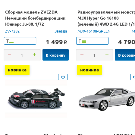
Сборная модель ZVEZDA
Радиоуправляемый монст
Немецкий бомбардировщик
MJX Hyper Go 16108
Юнкерс Ju-88, 1/72
(зеленый) 4WD 2.4G LED 1/
RTR
ZV-7282
Звезда
MJX-16108-GREEN
M
1 499
4 79
Т
Т
o
В корзину
В корзи
новинка
новинка