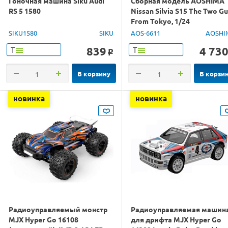
Гоночная машина Siku Audi
Сборная модель AOSHIMA
RS 5 1580
Nissan Silvia S15 The Two G
From Tokyo, 1/24
SIKU1580
SIKU
AOS-6611
AOSHI
839
4 73
Т
Т
o
В корзину
В корзи
новинка
новинка
Радиоуправляемый монстр
Радиоуправляемая машин
MJX Hyper Go 16108
для дрифта MJX Hyper Go