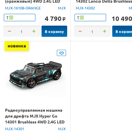
(оранжевый) 4WD 2.4G LED
14302 Lancia Delta Brushles
1/16 RTR
4WD 2.4G LED 1/14 RTR
MJX-16108-ORANGE
MJX
MJX-14302
M
4 790
10 49
Т
Т
o
В корзину
В корзи
новинка
Радиоуправляемая машина
для дрифта MJX Hyper Go
14301 Brushless 4WD 2.4G LED
1/14 RTR
MJX-14301
MJX