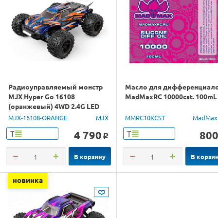
Радиоуправляемый монстр
Масло для дифференциал
MJX Hyper Go 16108
MadMaxRC 10000cst. 100ml.
(оранжевый) 4WD 2.4G LED
1/16 RTR
MJX-16108-ORANGE
MJX
MMRC10KCST
MadMax
4 790
80
Т
Т
o
В корзину
В корзи
новинка