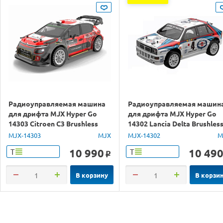
Радиоуправляемая машина
Радиоуправляемая машин
для дрифта MJX Hyper Go
для дрифта MJX Hyper Go
14303 Citroen C3 Brushless
14302 Lancia Delta Brushles
4WD 2.4G LED 1/14 RTR
4WD 2.4G LED 1/14 RTR
MJX-14303
MJX
MJX-14302
M
10 990
10 49
Т
Т
o
В корзину
В корзи