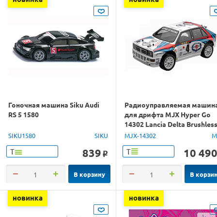
Гоночная машина Siku Audi
Радиоуправляемая машин
RS 5 1580
для дрифта MJX Hyper Go
14302 Lancia Delta Brushles
4WD 2.4G LED 1/14 RTR
SIKU1580
SIKU
MJX-14302
M
839
10 49
Т
Т
o
В корзину
В корзи
новинка
новинка