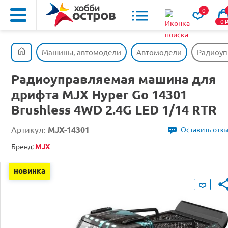
0
0
Машины, автомодели
Автомодели
Радиоуп
Радиоуправляемая машина для
дрифта MJX Hyper Go 14301
Brushless 4WD 2.4G LED 1/14 RTR
Артикул:
MJX-14301
Оставить отз
Бренд:
MJX
новинка