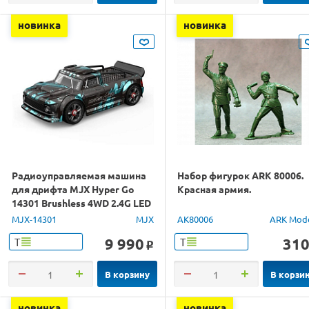
новинка
новинка
Радиоуправляемая машина
Набор фигурок ARK 80006.
для дрифта MJX Hyper Go
Красная армия.
14301 Brushless 4WD 2.4G LED
1/14 RTR
MJX-14301
MJX
AK80006
ARK Mod
9 990
31
Т
Т
o
В корзину
В корзи
новинка
новинка