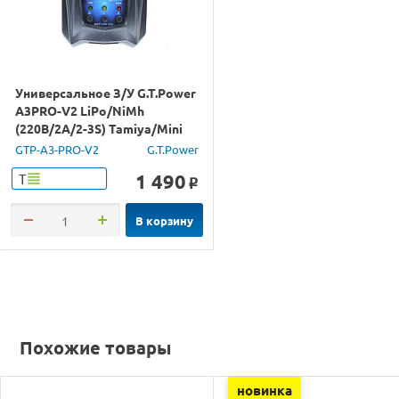
Универсальное З/У G.T.Power
A3PRO-V2 LiPo/NiMh
(220В/2A/2-3S) Tamiya/Mini
Tamiya
GTP-A3-PRO-V2
G.T.Power
1 490
Т
o
В корзину
Похожие товары
новинка