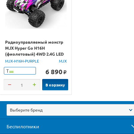
Радиоуправляемый монстр
MJX Hyper Go H16H
(фиолетовый) 4WD 2.4G LED
GPS 1/16 RTR
MJX-H16H-PURPLE
MJX
6 890
Т
o
В корзину
Выберите бренд
Беспилотники