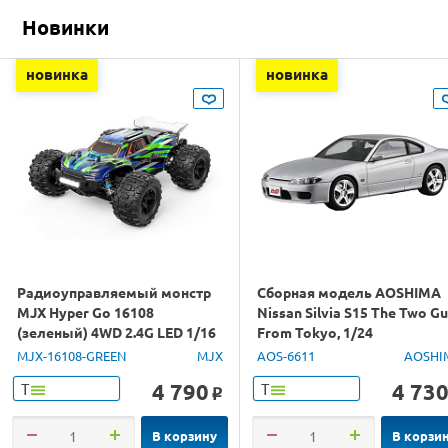
Новинки
новинка
новинка
Радиоуправляемый монстр
Сборная модель AOSHIMA
MJX Hyper Go 16108
Nissan Silvia S15 The Two G
(зеленый) 4WD 2.4G LED 1/16
From Tokyo, 1/24
RTR
MJX-16108-GREEN
MJX
AOS-6611
AOSHI
4 790
4 73
Т
Т
o
В корзину
В корзи