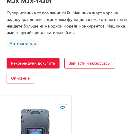
MJX MJX-14301
Масштаб
1/14
Двигатель
Бесколлекторный
Супер новинка от компании MJX. Машинка шорт-корс на
Аккумулятор
Li-Po
радиоуправлении с огромным функционалом, которого вы не
найдете больше ни на одной модели конкурентов. Машинка
имеет яркий привлекательный и…
Автомодели
Рекомендуем докупить
Запчасти и аксессуары
Описание