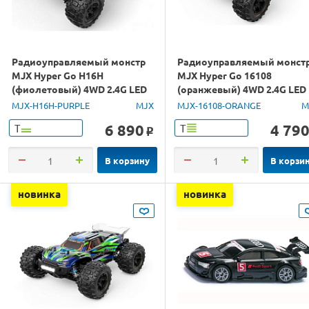
Радиоуправляемый монстр
Радиоуправляемый монст
MJX Hyper Go H16H
MJX Hyper Go 16108
(фиолетовый) 4WD 2.4G LED
(оранжевый) 4WD 2.4G LED
GPS 1/16 RTR
1/16 RTR
MJX-H16H-PURPLE
MJX
MJX-16108-ORANGE
M
6 890
4 79
Т
Т
o
В корзину
В корзи
новинка
новинка