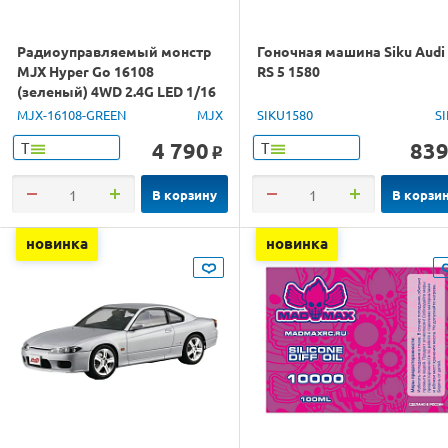
Радиоуправляемый монстр
Гоночная машина Siku Audi
MJX Hyper Go 16108
RS 5 1580
(зеленый) 4WD 2.4G LED 1/16
RTR
MJX-16108-GREEN
MJX
SIKU1580
S
4 790
83
Т
Т
o
В корзину
В корзи
новинка
новинка