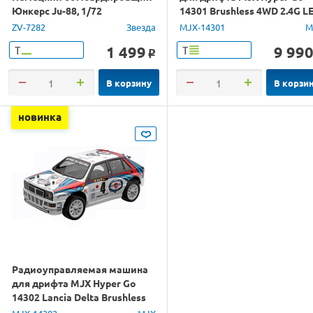
Юнкерс Ju-88, 1/72
14301 Brushless 4WD 2.4G L
1/14 RTR
ZV-7282
Звезда
MJX-14301
M
1 499
9 99
Т
Т
o
В корзину
В корзи
новинка
Радиоуправляемая машина
для дрифта MJX Hyper Go
14302 Lancia Delta Brushless
4WD 2.4G LED 1/14 RTR