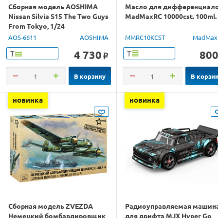
Сборная модель AOSHIMA
Масло для дифференциал
Nissan Silvia S15 The Two Guys
MadMaxRC 10000cst. 100ml.
From Tokyo, 1/24
AOS-6611
AOSHIMA
MMRC10KCST
MadMax
4 730
80
Т
Т
o
В корзину
В корзи
новинка
новинка
Сборная модель ZVEZDA
Радиоуправляемая машин
Немецкий бомбардировщик
для дрифта MJX Hyper Go