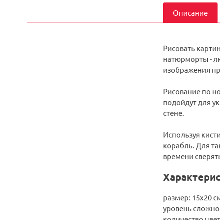
Описание
Рисовать карти
натюрморты - лю
изображения пр
Рисование по но
подойдут для ук
стене.
Используя кисти
корабль. Для та
времени сверять
Характерис
размер: 15х20 с
уровень сложно
количество цвет