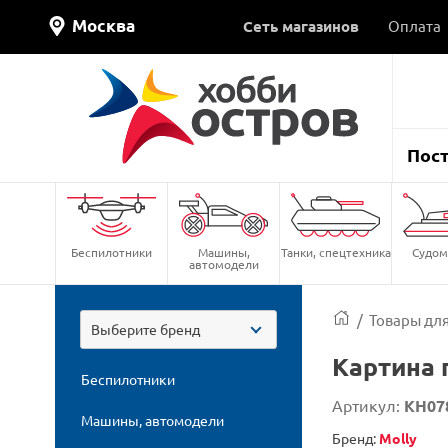
Москва
Сеть магазинов
Оплата
Пос
Беспилотники
Машины,
Танки, спецтехника
Судом
автомодели
/
Товары для
Выберите бренд
Картина 
Беспилотники
Артикул:
KH07
Машины, автомодели
Бренд:
Molly