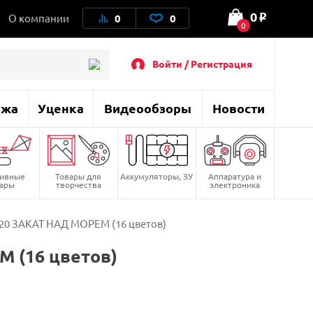
0
О компании
0
0
o
0
Войти / Регистрация
ажа
Уценка
Видеообзоры
Новости
тивные
Товары для
Аккумуляторы, ЗУ
Аппаратура и
вары
творчества
электроника
20 ЗАКАТ НАД МОРЕМ (16 цветов)
 (16 цветов)