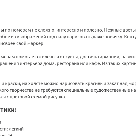
ны по номерам не сложно, интересно и полезно. Нежные цветы
бое из изображений под силу нарисовать даже новичку. Конту
исвоен свой маркер.
мерам помогает отвлечься от суеты, достичь гармонии, разви
рашения интерьера дома, ресторана или кафе. Из таких карти
 и краски, на холсте можно нарисовать красивый закат над м
кого творчества не требуются специальные художественные на
ся с цветовой схемой рисунка.
тики:
м
сти: легкий
ов: 16