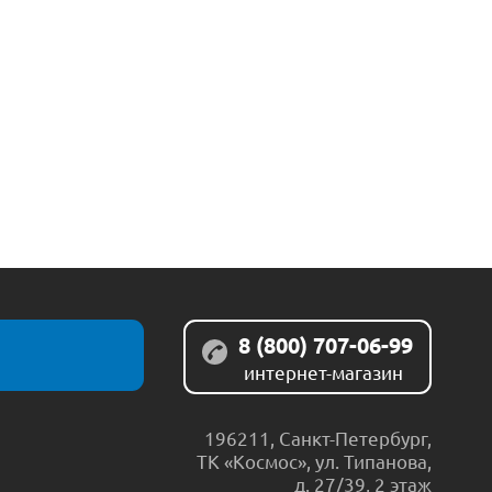
8 (800) 707-06-99
интернет-магазин
196211
,
Санкт-Петербург
,
ТК «Космос», ул. Типанова,
д. 27/39, 2 этаж