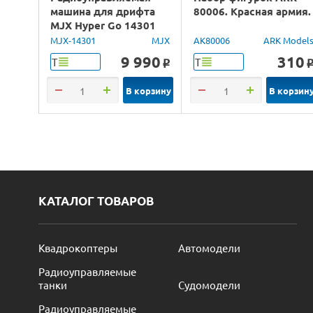
машина для дрифта
80006. Красная армия.
MJX Hyper Go 14301
Brushless 4WD 2.4G
MJX-14301
MJX
AK80006
ARK Model
LED 1/14 RTR
9 990
310
Т
Т
o
В корзину
В корзин
КАТАЛОГ ТОВАРОВ
Квадрокоптеры
Автомодели
Радиоуправляемые
танки
Судомодели
Радиоуправляемые