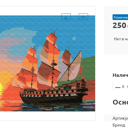
Рознична
250
Нет в 
Налич
0
Осн
Артику
Бренд