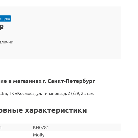
я цена
o
наличии
ие в магазинах г. Санкт-Петербург
СБп, ТК «Космос», ул. Типанова, д. 27/39, 2 этаж
овные характеристики
л
KH0781
Molly