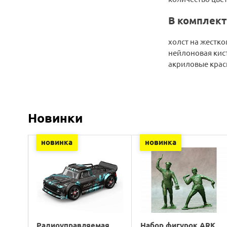
В комплект
холст на жестк
нейлоновая кис
акриловые крас
Новинки
новинка
новинка
Радиоуправляемая
Набор фигурок ARK