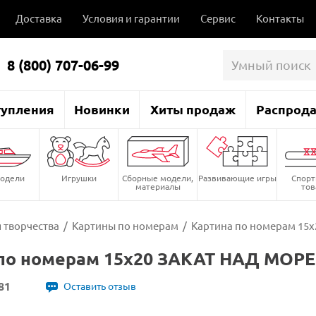
Доставка
Условия и гарантии
Сервис
Контакты
8 (800) 707-06-99
тупления
Новинки
Хиты продаж
Распрод
одели
Игрушки
Сборные модели,
Развивающие игры
Спор
материалы
то
 творчества
/
Картины по номерам
/
Картина по номерам 15х
по номерам 15х20 ЗАКАТ НАД МОРЕМ
81
Оставить отзыв