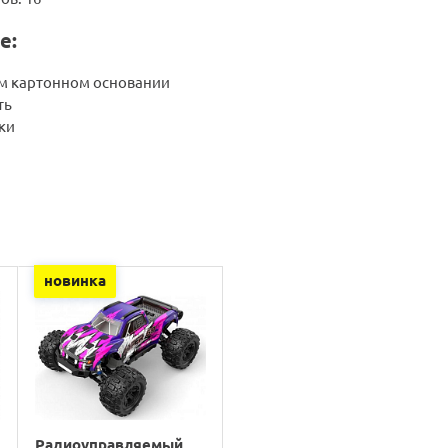
е:
ом картонном основании
ть
ки
новинка
Радиоуправляемый