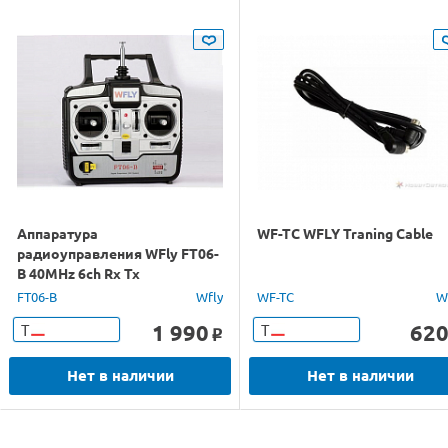
Аппаратура
WF-TC WFLY Traning Cable
радиоуправления WFly FT06-
B 40MHz 6ch Rx Tx
FT06-B
Wfly
WF-TC
W
1 990
62
Т
Т
o
Нет в наличии
Нет в наличии