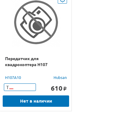
Передатчик для
квадрокоптера H107
H107A10
Hubsan
610
Т
o
Нет в наличии