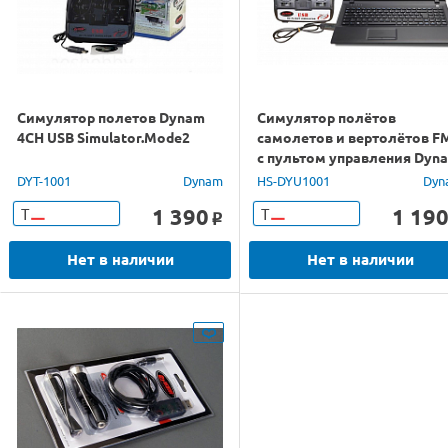
Симулятор полетов Dynam
Симулятор полётов
4CH USB Simulator.Mode2
самолетов и вертолётов F
с пультом управления Dyn
DYT-1001
Dynam
HS-DYU1001
Dyn
1 390
1 19
Т
Т
o
Нет в наличии
Нет в наличии