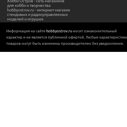
Хобби Остров - сеть магазинов
для хобби и творчества
hobbyostrov.ru - интернет-магазин
стендовых и радиоуправляемых
моделей и игрушек
Информация на сайте
hobbyostrov.ru
носит ознакомительный
характер и не является публичной офертой. Любые характеристик
товаров могут быть изменены производителем без уведомления.