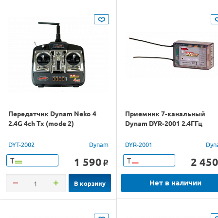
Передатчик Dynam Neko 4
Приемник 7-канальный
2.4G 4ch Tx (mode 2)
Dynam DYR-2001 2.4ГГц
DYT-2002
Dynam
DYR-2001
Dyn
1 590
2 45
Т
Т
o
Нет в наличии
В корзину