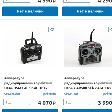
4 390
4 29
o
Нет в наличии
Нет в наличии
Аппаратура
Аппаратура
радиоуправления Spektrum
радиоуправления Spektru
DX4e DSMX 4Ch 2.4GHz Tx
DX5e + AR500 5Ch 2.4GHz Rx
Tx
SPMR4400
Spektrum
SPM5500
Spekt
4 070
3 99
Т
Т
o