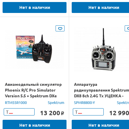
Нет в наличии
Нет в наличии
Авиамодельный симулятор
Аппаратура
Phoenix R/C Pro Simulator
радиоуправления Spektru
Version 5.5 + Spektrum DXe
DX8 8ch 2.4G Tx УЦЕНКА -
некомплект, нет зарядного
RTM55R1000
Spektrum
SPMR8800-Y
Spekt
устройства
13 200
12 99
Т
Т
o
Нет в наличии
Нет в наличии