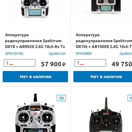
Аппаратура
Аппаратура
радиоуправления Spektrum
радиоуправления Spektru
DX18 + AR9020 2.4G 18ch Rx Tx
DX10t + AR10000 2.4G 10ch T
Rx
SPM18100
Spektrum
SPM2800
Spekt
57 900
49 75
Т
Т
o
Нет в наличии
Нет в наличии