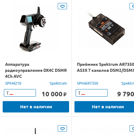
Аппаратура
Приёмник Spektrum AR735
радиоуправления DX4C DSMR
AS3X 7 каналов DSM2/DSM
4Ch AVC
SPM4210
Spektrum
SPMAR7350
Spekt
10 000
9 79
Т
Т
o
Нет в наличии
Нет в наличии