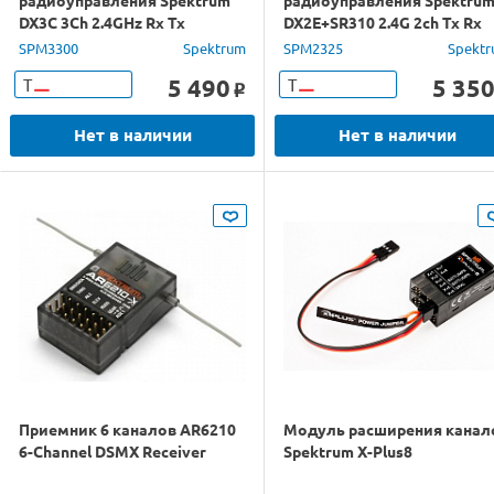
радиоуправления Spektrum
радиоуправления Spektru
DX3C 3Ch 2.4GHz Rx Tx
DX2E+SR310 2.4G 2ch Tx Rx
SPM3300
Spektrum
SPM2325
Spekt
5 490
5 35
Т
Т
o
Нет в наличии
Нет в наличии
Приемник 6 каналов AR6210
Модуль расширения канал
6-Channel DSMX Receiver
Spektrum X-Plus8