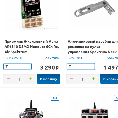
Приемник 6-канальный Авиа
Алюминиевый карабин дл
AR6310 DSMX Nanolite 6Ch Rx,
ремешка на пульт
Air Spektrum
управления Spektrum Neck
Strap Adaptor
SPMAR6310
Spektrum
SPM6703
Spekt
3 290
1 49
Т
Т
o
В корзину
В корзи