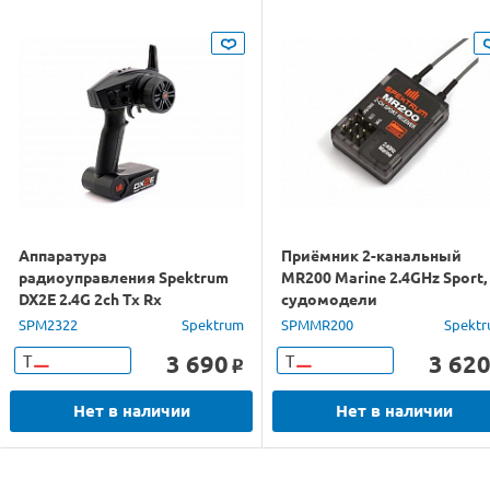
Аппаратура
Приёмник 2-канальный
радиоуправления Spektrum
MR200 Marine 2.4GHz Sport,
DX2E 2.4G 2ch Tx Rx
судомодели
SPM2322
Spektrum
SPMMR200
Spekt
3 690
3 62
Т
Т
o
Нет в наличии
Нет в наличии