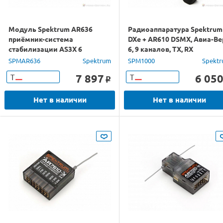
Модуль Spektrum AR636
Радиоаппаратура Spektrum
приёмник-система
DXe + AR610 DSMX, Авиа-Ве
стабилизации AS3X 6
6, 9 каналов, TX, RX
каналов
SPMAR636
Spektrum
SPM1000
Spekt
7 897
6 05
Т
Т
o
Нет в наличии
Нет в наличии