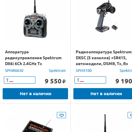
Аппаратура
Радиоаппаратура Spektrum
радиоуправления Spektrum
DX5C (5 каналов) +SR415,
DX6i 6Ch 2.4GHz Tx
автомодели, DSMR, Tx, Rx
SPMR6630
Spektrum
SPM5100
Spekt
9 550
9 19
Т
Т
o
Нет в наличии
Нет в наличии