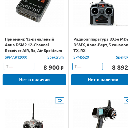
Приемник 12-канальный
Радиоаппаратура DX5e MD2
Авиа DSM2 12-Channel
DSMX, Авиа-Верт, 5 каналов
Receiver AIR, Rx, Air Spektrum
TX, RX
SPMAR12000
Spektrum
SPM5520
Spekt
8 900
8 89
Т
Т
o
Нет в наличии
Нет в наличии