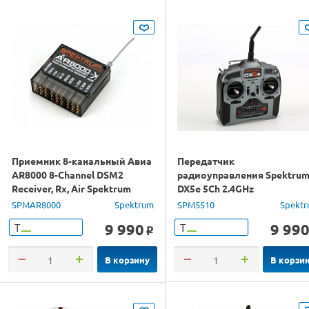
Приемник 8-канальный Авиа
Передатчик
AR8000 8-Channel DSM2
радиоуправления Spektru
Receiver, Rx, Air Spektrum
DX5e 5Ch 2.4GHz
SPMAR8000
Spektrum
SPM5510
Spekt
9 990
9 99
Т
Т
o
В корзину
В корзи