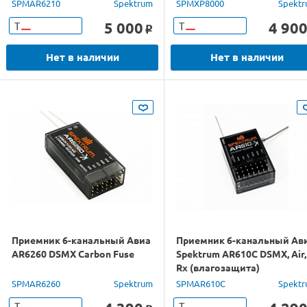
SPMAR6210
Spektrum
SPMXP8000
Spekt
5 000
4 90
Т
Т
o
Нет в наличии
Нет в наличии
Приемник 6-канальный Авиа
Приемник 6-канальный Ав
AR6260 DSMX Carbon Fuse
Spektrum AR610C DSMХ, Air,
Rx (влагозащита)
SPMAR6260
Spektrum
SPMAR610C
Spekt
Т
Т