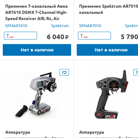
Приемник 7-канальный Авиа
Приемник Spektrum AR7010
AR7610 DSMX 7-Channel High-
канальный
Speed Receiver AIR, Rx, Air
Spektrum
SPMAR7610
Spektrum
SPMAR7010
Spekt
6 040
5 79
Т
Т
o
Нет в наличии
Нет в наличии
Аппаратура
Аппаратура