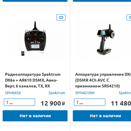
Радиоаппаратура Spektrum
Аппаратура управления DX
DX6e + AR610 DSMX, Авиа-
(DSMR 4Ch AVC С
Верт, 6 каналов, TX, RX
приемником SRS4210)
SPM6650
Spektrum
SPM4210W
Spekt
12 900
11 48
Т
Т
o
Нет в наличии
Нет в наличии