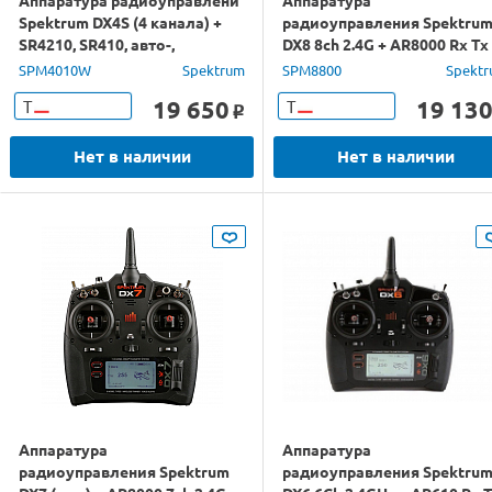
Аппаратура радиоуправлени
Аппаратура
Spektrum DX4S (4 канала) +
радиоуправления Spektru
SR4210, SR410, авто-,
DX8 8ch 2.4G + AR8000 Rx Tx
судомодели, DSMR, Tx, Rx
SPM4010W
Spektrum
SPM8800
Spekt
19 650
19 13
Т
Т
o
Нет в наличии
Нет в наличии
Аппаратура
Аппаратура
радиоуправления Spektrum
радиоуправления Spektru