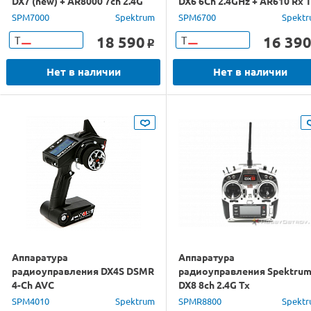
DX7 (new) + AR8000 7ch 2.4G
DX6 6Ch 2.4GHz + AR610 Rx 
Rx Tx
SPM7000
Spektrum
SPM6700
Spekt
18 590
16 39
Т
Т
o
Нет в наличии
Нет в наличии
Аппаратура
Аппаратура
радиоуправления DX4S DSMR
радиоуправления Spektru
4-Ch AVC
DX8 8ch 2.4G Tx
SPM4010
Spektrum
SPMR8800
Spekt