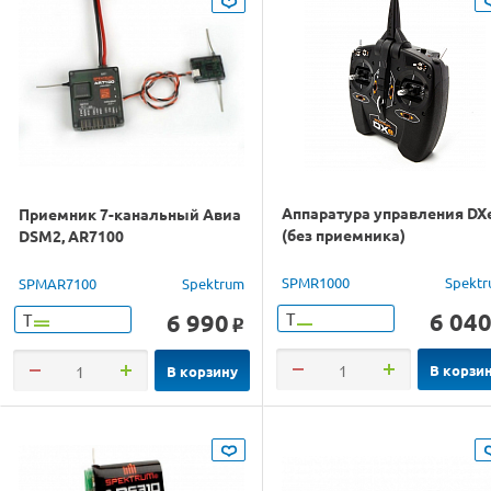
Аппаратура управления DX
Приемник 7-канальный Авиа
(без приемника)
DSM2, AR7100
SPMR1000
Spekt
SPMAR7100
Spektrum
6 04
6 990
Т
Т
o
В корзи
В корзину