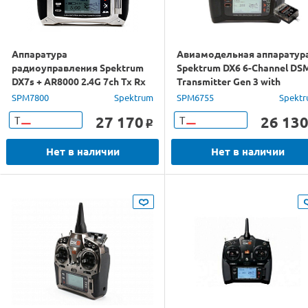
Аппаратура
Авиамодельная аппаратур
радиоуправления Spektrum
Spektrum DX6 6-Channel DS
DX7s + AR8000 2.4G 7ch Tx Rx
Transmitter Gen 3 with
AR6600T Receiver
SPM7800
Spektrum
SPM6755
Spekt
27 170
26 13
Т
Т
o
Нет в наличии
Нет в наличии